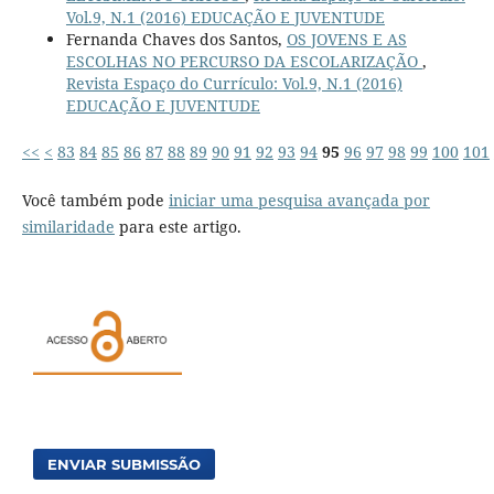
Vol.9, N.1 (2016) EDUCAÇÃO E JUVENTUDE
Fernanda Chaves dos Santos,
OS JOVENS E AS
ESCOLHAS NO PERCURSO DA ESCOLARIZAÇÃO
,
Revista Espaço do Currículo: Vol.9, N.1 (2016)
EDUCAÇÃO E JUVENTUDE
<<
<
83
84
85
86
87
88
89
90
91
92
93
94
95
96
97
98
99
100
101
Você também pode
iniciar uma pesquisa avançada por
similaridade
para este artigo.
ENVIAR SUBMISSÃO