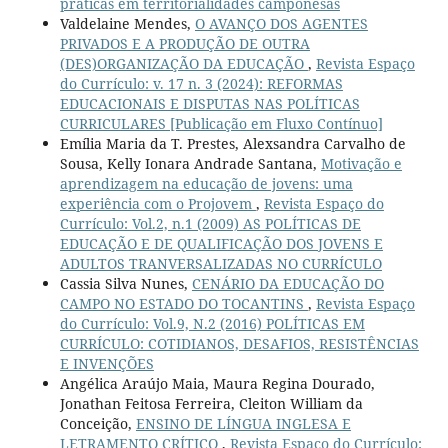
práticas em territorialidades camponesas
Valdelaine Mendes,
O AVANÇO DOS AGENTES
PRIVADOS E A PRODUÇÃO DE OUTRA
(DES)ORGANIZAÇÃO DA EDUCAÇÃO
,
Revista Espaço
do Currículo: v. 17 n. 3 (2024): REFORMAS
EDUCACIONAIS E DISPUTAS NAS POLÍTICAS
CURRICULARES [Publicação em Fluxo Contínuo]
Emília Maria da T. Prestes, Alexsandra Carvalho de
Sousa, Kelly Ionara Andrade Santana,
Motivação e
aprendizagem na educação de jovens: uma
experiência com o Projovem
,
Revista Espaço do
Currículo: Vol.2, n.1 (2009) AS POLÍTICAS DE
EDUCAÇÃO E DE QUALIFICAÇÃO DOS JOVENS E
ADULTOS TRANVERSALIZADAS NO CURRÍCULO
Cassia Silva Nunes,
CENÁRIO DA EDUCAÇÃO DO
CAMPO NO ESTADO DO TOCANTINS
,
Revista Espaço
do Currículo: Vol.9, N.2 (2016) POLÍTICAS EM
CURRÍCULO: COTIDIANOS, DESAFIOS, RESISTÊNCIAS
E INVENÇÕES
Angélica Araújo Maia, Maura Regina Dourado,
Jonathan Feitosa Ferreira, Cleiton William da
Conceição,
ENSINO DE LÍNGUA INGLESA E
LETRAMENTO CRÍTICO
,
Revista Espaço do Currículo: