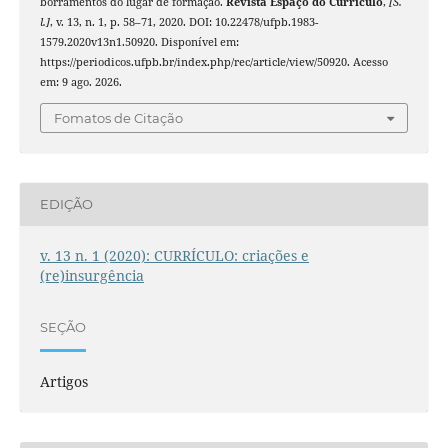
borramentos do lugar de formação.
Revista Espaço do Currículo
,
[S.
l.]
, v. 13, n. 1, p. 58–71, 2020. DOI: 10.22478/ufpb.1983-
1579.2020v13n1.50920. Disponível em:
https://periodicos.ufpb.br/index.php/rec/article/view/50920. Acesso
em: 9 ago. 2026.
Fomatos de Citação
EDIÇÃO
v. 13 n. 1 (2020): CURRÍCULO: criações e
(re)insurgência
SEÇÃO
Artigos