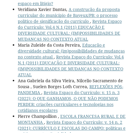
espaço em litígio?
Veridiana Xavier Dantas,
A construção da proposta
curricular do município de Bayeux/PB: o processo
político de significação do currículo
,
Revista Espaço
do Currículo: Vol.4 N.1 (2011) EDUCAÇÃO E
DIVERSIDADE CULTURAL: (IM)POSSIBILIDADES DE
MUDANÇAS NO CONTEXTO ATUAL
Maria Zuleide da Costa Pereira,
Educação e
diversidade cultural: (im)possibilidades de mudanças
no contexto atual
,
Revista Espaço do Currículo: Vol.4
N.1 (2011) EDUCAÇÃO E DIVERSIDADE CULTURAL:
(IM)POSSIBILIDADES DE MUDANÇAS NO CONTEXTO
ATUAL
Ana Gabriela da Silva Vieira, Nilcelio Sacramento de
Sousa , Suelen Borges Loth Correa,
REFLEXÕES PÓS-
PANDEMIA
,
Revista Espaço do Currículo: v. 15 n. 3
(2022): O QUE GANHAMOS, O QUE NÃO PODEMOS
PERDER: criações curriculares e tecnologias nos
cotidianos escolares
Pierre Champollion ,
ESCOLA FRANCESA RURAL E DE
MONTANHA
,
Revista Espaço do Currículo: v. 14 n. 2
(2021): CURRÍCULO E ESCOLAS DO CAMPO: políticas e