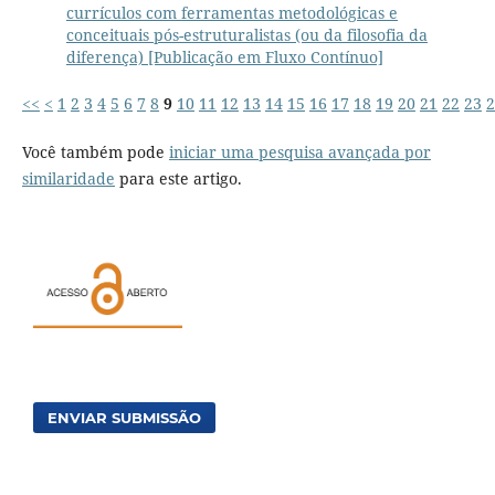
currículos com ferramentas metodológicas e
conceituais pós-estruturalistas (ou da filosofia da
diferença) [Publicação em Fluxo Contínuo]
<<
<
1
2
3
4
5
6
7
8
9
10
11
12
13
14
15
16
17
18
19
20
21
22
23
2
Você também pode
iniciar uma pesquisa avançada por
similaridade
para este artigo.
ENVIAR SUBMISSÃO