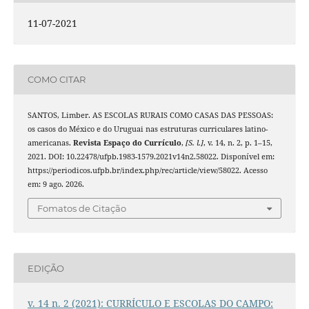
11-07-2021
COMO CITAR
SANTOS, Limber. AS ESCOLAS RURAIS COMO CASAS DAS PESSOAS:
os casos do México e do Uruguai nas estruturas curriculares latino-
americanas.
Revista Espaço do Currículo
,
[S. l.]
, v. 14, n. 2, p. 1–15,
2021. DOI: 10.22478/ufpb.1983-1579.2021v14n2.58022. Disponível em:
https://periodicos.ufpb.br/index.php/rec/article/view/58022. Acesso
em: 9 ago. 2026.
Fomatos de Citação
EDIÇÃO
v. 14 n. 2 (2021): CURRÍCULO E ESCOLAS DO CAMPO: