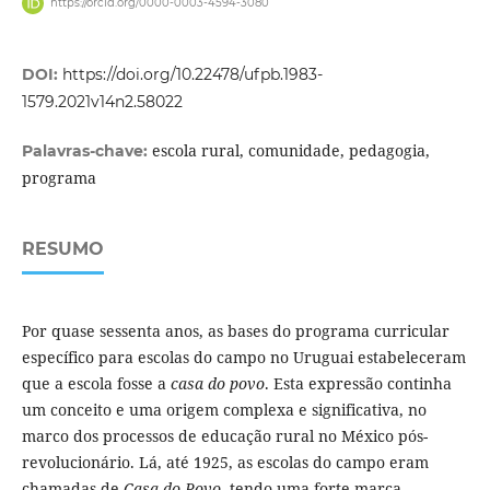
https://orcid.org/0000-0003-4594-3080
DOI:
https://doi.org/10.22478/ufpb.1983-
1579.2021v14n2.58022
escola rural, comunidade, pedagogia,
Palavras-chave:
programa
RESUMO
Por quase sessenta anos, as bases do programa curricular
específico para escolas do campo no Uruguai estabeleceram
que a escola fosse a
casa do povo
. Esta expressão continha
um conceito e uma origem complexa e significativa, no
marco dos processos de educação rural no México pós-
revolucionário. Lá, até 1925, as escolas do campo eram
chamadas de
Casa do Povo
, tendo uma forte marca