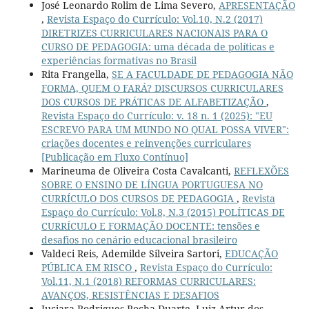
José Leonardo Rolim de Lima Severo,
APRESENTAÇÃO
,
Revista Espaço do Currículo: Vol.10, N.2 (2017)
DIRETRIZES CURRICULARES NACIONAIS PARA O
CURSO DE PEDAGOGIA: uma década de políticas e
experiências formativas no Brasil
Rita Frangella,
SE A FACULDADE DE PEDAGOGIA NÃO
FORMA, QUEM O FARÁ? DISCURSOS CURRICULARES
DOS CURSOS DE PRÁTICAS DE ALFABETIZAÇÃO
,
Revista Espaço do Currículo: v. 18 n. 1 (2025): "EU
ESCREVO PARA UM MUNDO NO QUAL POSSA VIVER":
criações docentes e reinvenções curriculares
[Publicação em Fluxo Contínuo]
Marineuma de Oliveira Costa Cavalcanti,
REFLEXÕES
SOBRE O ENSINO DE LÍNGUA PORTUGUESA NO
CURRÍCULO DOS CURSOS DE PEDAGOGIA
,
Revista
Espaço do Currículo: Vol.8, N.3 (2015) POLÍTICAS DE
CURRÍCULO E FORMAÇÃO DOCENTE: tensões e
desafios no cenário educacional brasileiro
Valdeci Reis, Ademilde Silveira Sartori,
EDUCAÇÃO
PÚBLICA EM RISCO
,
Revista Espaço do Currículo:
Vol.11, N.1 (2018) REFORMAS CURRICULARES:
AVANÇOS, RESISTÊNCIAS E DESAFIOS
Juciara Rodrigues Rocha Duarte, Luiz Artur dos