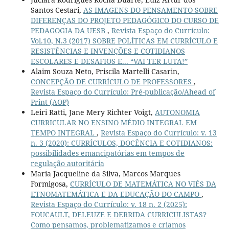
Santos Cestari,
AS IMAGENS DO PENSAMENTO SOBRE
DIFERENÇAS DO PROJETO PEDAGÓGICO DO CURSO DE
PEDAGOGIA DA UESB
,
Revista Espaço do Currículo:
Vol.10, N.3 (2017) SOBRE POLÍTICAS EM CURRÍCULO E
RESISTÊNCIAS E INVENÇÕES E COTIDIANOS
ESCOLARES E DESAFIOS E... “VAI TER LUTA!”
Alaim Souza Neto, Priscila Martelli Casarin,
CONCEPÇÃO DE CURRÍCULO DE PROFESSORES
,
Revista Espaço do Currículo: Pré-publicação/Ahead of
Print (AOP)
Leiri Ratti, Jane Mery Richter Voigt,
AUTONOMIA
CURRICULAR NO ENSINO MÉDIO INTEGRAL EM
TEMPO INTEGRAL
,
Revista Espaço do Currículo: v. 13
n. 3 (2020): CURRÍCULOS, DOCÊNCIA E COTIDIANOS:
possibilidades emancipatórias em tempos de
regulação autoritária
Maria Jacqueline da Silva, Marcos Marques
Formigosa,
CURRÍCULO DE MATEMÁTICA NO VIÉS DA
ETNOMATEMÁTICA E DA EDUCAÇÃO DO CAMPO
,
Revista Espaço do Currículo: v. 18 n. 2 (2025):
FOUCAULT, DELEUZE E DERRIDA CURRICULISTAS?
Como pensamos, problematizamos e criamos