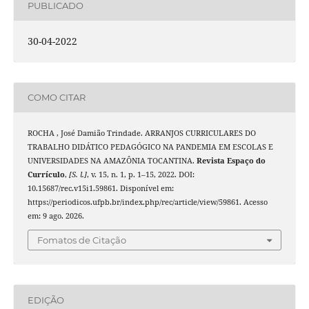
PUBLICADO
30-04-2022
COMO CITAR
ROCHA , José Damião Trindade. ARRANJOS CURRICULARES DO
TRABALHO DIDÁTICO PEDAGÓGICO NA PANDEMIA EM ESCOLAS E
UNIVERSIDADES NA AMAZÔNIA TOCANTINA.
Revista Espaço do
Currículo
,
[S. l.]
, v. 15, n. 1, p. 1–15, 2022. DOI:
10.15687/rec.v15i1.59861. Disponível em:
https://periodicos.ufpb.br/index.php/rec/article/view/59861. Acesso
em: 9 ago. 2026.
Fomatos de Citação
EDIÇÃO