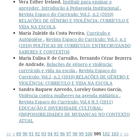
Vera Esther Ireland,
Instituir para ensinar e
aprender. Introdução à Pedagogia Institucional
,
Revista Espaço do Currículo: Vol.2, n.2 (2010)
RELAÇÕES DE GÊNERO E VIOLÊNCIA: CURRÍCULO E
VIDA NA ESCOLA
Maria Zuleide da Costa Pereira,
Currículo e
Autópoiése
,
Revista Espaço do Currículo: Vol.3, n.1
(2010) POLÍTICAS DE CURRÍCULO: ENTRECRUZANDO
SABERES E CONTEXTOS
Maria Eulina P. de Carvalho, Fernando Cézar Bezerra
de Andrade,
Relações de gênero e violência:
currrículo e vida na escola
,
Revista Espaço do
Currículo: Vol.2, n.2 (2010) RELAÇÕES DE GÊNERO E
VIOLÊNCIA: CURRÍCULO E VIDA NA ESCOLA
Sandra Raquew Azevedo, Loreley Gomes García,
Violência contra mulheres na agenda midiática
,
Revista Espaço do Currículo: Vol.4 N.1 (2011)
EDUCAÇÃO E DIVERSIDADE CULTURAL:
(IM)POSSIBILIDADES DE MUDANÇAS NO CONTEXTO
ATUAL
<<
<
89
90
91
92
93
94
95
96
97
98
99
100
101
102
103
>
>>