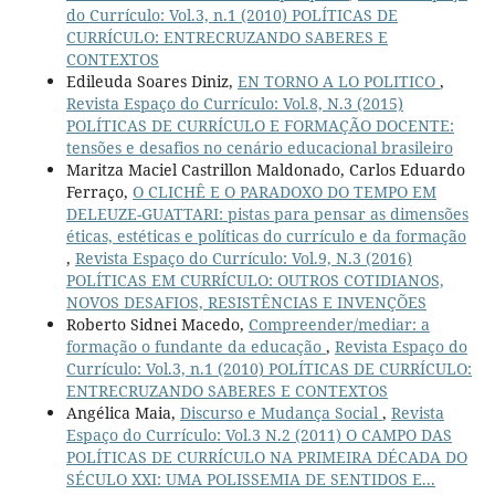
do Currículo: Vol.3, n.1 (2010) POLÍTICAS DE
CURRÍCULO: ENTRECRUZANDO SABERES E
CONTEXTOS
Edileuda Soares Diniz,
EN TORNO A LO POLITICO
,
Revista Espaço do Currículo: Vol.8, N.3 (2015)
POLÍTICAS DE CURRÍCULO E FORMAÇÃO DOCENTE:
tensões e desafios no cenário educacional brasileiro
Maritza Maciel Castrillon Maldonado, Carlos Eduardo
Ferraço,
O CLICHÊ E O PARADOXO DO TEMPO EM
DELEUZE-GUATTARI: pistas para pensar as dimensões
éticas, estéticas e políticas do currículo e da formação
,
Revista Espaço do Currículo: Vol.9, N.3 (2016)
POLÍTICAS EM CURRÍCULO: OUTROS COTIDIANOS,
NOVOS DESAFIOS, RESISTÊNCIAS E INVENÇÕES
Roberto Sidnei Macedo,
Compreender/mediar: a
formação o fundante da educação
,
Revista Espaço do
Currículo: Vol.3, n.1 (2010) POLÍTICAS DE CURRÍCULO:
ENTRECRUZANDO SABERES E CONTEXTOS
Angélica Maia,
Discurso e Mudança Social
,
Revista
Espaço do Currículo: Vol.3 N.2 (2011) O CAMPO DAS
POLÍTICAS DE CURRÍCULO NA PRIMEIRA DÉCADA DO
SÉCULO XXI: UMA POLISSEMIA DE SENTIDOS E...