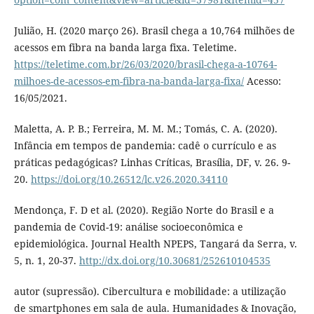
Julião, H. (2020 março 26). Brasil chega a 10,764 milhões de
acessos em fibra na banda larga fixa. Teletime.
https://teletime.com.br/26/03/2020/brasil-chega-a-10764-
milhoes-de-acessos-em-fibra-na-banda-larga-fixa/
Acesso:
16/05/2021.
Maletta, A. P. B.; Ferreira, M. M. M.; Tomás, C. A. (2020).
Infância em tempos de pandemia: cadê o currículo e as
práticas pedagógicas? Linhas Críticas, Brasília, DF, v. 26. 9-
20.
https://doi.org/10.26512/lc.v26.2020.34110
Mendonça, F. D et al. (2020). Região Norte do Brasil e a
pandemia de Covid-19: análise socioeconômica e
epidemiológica. Journal Health NPEPS, Tangará da Serra, v.
5, n. 1, 20-37.
http://dx.doi.org/10.30681/252610104535
autor (supressão). Cibercultura e mobilidade: a utilização
de smartphones em sala de aula. Humanidades & Inovação,