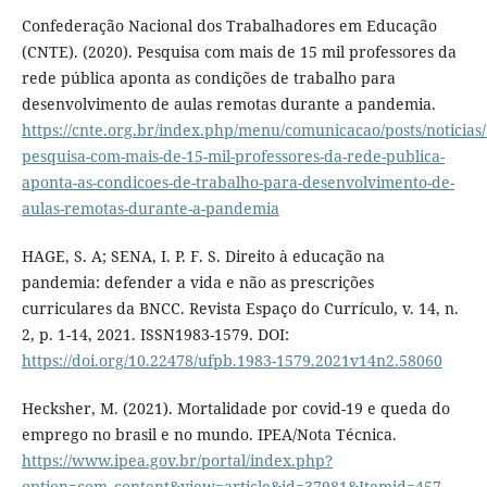
Confederação Nacional dos Trabalhadores em Educação
(CNTE). (2020). Pesquisa com mais de 15 mil professores da
rede pública aponta as condições de trabalho para
desenvolvimento de aulas remotas durante a pandemia.
https://cnte.org.br/index.php/menu/comunicacao/posts/noticias
pesquisa-com-mais-de-15-mil-professores-da-rede-publica-
aponta-as-condicoes-de-trabalho-para-desenvolvimento-de-
aulas-remotas-durante-a-pandemia
HAGE, S. A; SENA, I. P. F. S. Direito à educação na
pandemia: defender a vida e não as prescrições
curriculares da BNCC. Revista Espaço do Currículo, v. 14, n.
2, p. 1-14, 2021. ISSN1983-1579. DOI:
https://doi.org/10.22478/ufpb.1983-1579.2021v14n2.58060
Hecksher, M. (2021). Mortalidade por covid-19 e queda do
emprego no brasil e no mundo. IPEA/Nota Técnica.
https://www.ipea.gov.br/portal/index.php?
option=com_content&view=article&id=37981&Itemid=457