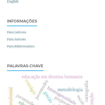
English
INFORMAÇÕES
Para Leitores
Para Autores
Para Bibliotecários
PALAVRAS-CHAVE
educação em direitos humanos
contágio
juventudes
cartografia
heterogeneidade
metodologia
decolonial
gestão
formação.