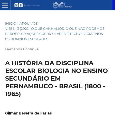
INÍCIO
/
ARQUIVOS
/
V. 15 N. 3 (2022): O QUE GANHAMOS, O QUE NÃO PODEMOS
PERDER: CRIAÇÕES CURRICULARES E TECNOLOGIAS NOS
COTIDIANOS ESCOLARES
/
Demanda Contínua
A HISTÓRIA DA DISCIPLINA
ESCOLAR BIOLOGIA NO ENSINO
SECUNDÁRIO EM
PERNAMBUCO - BRASIL (1800 -
1965)
Gilmar Beserra de Farias