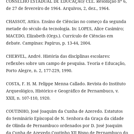
CONSELHO ESTADUAL DE EDUCAÇÃO/ CEE. Resolução nº 6,
de 27 de fevereiro de 1964. Arquivos, 2, dez., 1964.
CHASSOT, Attico. Ensino de Ciências no começo da segunda
metade do século da tecnologia. In: LOPES, Alice Casimiro;
MACEDO, Elizabeth (Orgs.). Currículo de Ciências em
debate. Campinas: Papirus, p. 13-44, 2004.
CHERVEL, André. História das disciplinas escolares:
reflexões sobre um campo de pesquisa. Teoria e Educação,
Porto Alegre, n. 2, 177-229, 1990.
COSTA, F. H. M. Felippe Menna Callado. Revista do Instituto
Arqueológico, Histórico e Geográfico de Pernambuco, v.
XXII, n. 107-110, 1920.
COUTINHO, José Joaquim da Cunha de Azeredo. Estatutos
do Seminário Episcopal de N. Senhora da Graça da cidade
de Olinda de Pernambuco ordenados por D. José Joaquim
da Cunha de Azevedo Coutinho XII Bispo de Pernambuco do