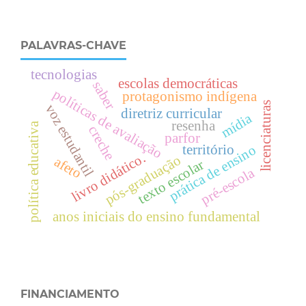
PALAVRAS-CHAVE
tecnologias
escolas democráticas
saber
políticas de avaliação
protagonismo indígena
licenciaturas
voz estudantil
diretriz curricular
mídia
resenha
política educativa
creche
parfor
território
prática de ensino
livro didático.
pós-graduação
afeto
texto escolar
pré-escola
anos iniciais do ensino fundamental
FINANCIAMENTO