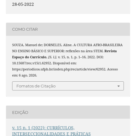
28-05-2022
COMO CITAR
SOUZA, Manuel de; DORNELES, Aline. A CULTURA AFRO-BRASILEIRA
NO ENSINO BÁSICO E SUPERIOR: reflexões na área STEM.
Revista
Espaço do Currículo
,
[S. l.]
, v. 15, n. 1, p. 1–16, 2022. DOI:
10.15687/rec.v15i1.62952. Disponível em:
https://periodicos.ufpb.br/index.php/rec/article/view/62952. Acesso
em: 6 ago. 2026.
Fomatos de Citação
EDIÇÃO
v. 15 n. 1 (2022): CURRÍCULOS,
INTERSECCIONALIDADES E PRÁTICAS