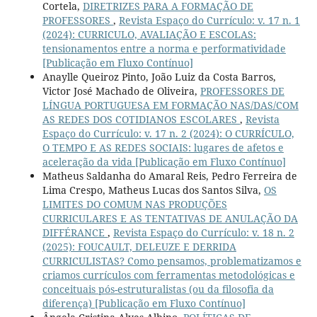
Cortela,
DIRETRIZES PARA A FORMAÇÃO DE
PROFESSORES
,
Revista Espaço do Currículo: v. 17 n. 1
(2024): CURRICULO, AVALIAÇÃO E ESCOLAS:
tensionamentos entre a norma e performatividade
[Publicação em Fluxo Contínuo]
Anaylle Queiroz Pinto, João Luiz da Costa Barros,
Victor José Machado de Oliveira,
PROFESSORES DE
LÍNGUA PORTUGUESA EM FORMAÇÃO NAS/DAS/COM
AS REDES DOS COTIDIANOS ESCOLARES
,
Revista
Espaço do Currículo: v. 17 n. 2 (2024): O CURRÍCULO,
O TEMPO E AS REDES SOCIAIS: lugares de afetos e
aceleração da vida [Publicação em Fluxo Contínuo]
Matheus Saldanha do Amaral Reis, Pedro Ferreira de
Lima Crespo, Matheus Lucas dos Santos Silva,
OS
LIMITES DO COMUM NAS PRODUÇÕES
CURRICULARES E AS TENTATIVAS DE ANULAÇÃO DA
DIFFÉRANCE
,
Revista Espaço do Currículo: v. 18 n. 2
(2025): FOUCAULT, DELEUZE E DERRIDA
CURRICULISTAS? Como pensamos, problematizamos e
criamos currículos com ferramentas metodológicas e
conceituais pós-estruturalistas (ou da filosofia da
diferença) [Publicação em Fluxo Contínuo]