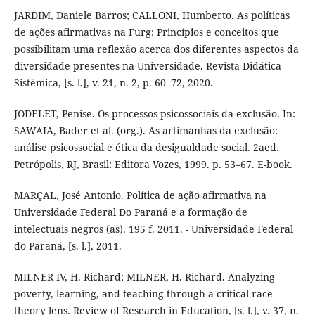
JARDIM, Daniele Barros; CALLONI, Humberto. As políticas
de ações afirmativas na Furg: Princípios e conceitos que
possibilitam uma reflexão acerca dos diferentes aspectos da
diversidade presentes na Universidade. Revista Didática
Sistêmica, [s. l.], v. 21, n. 2, p. 60–72, 2020.
JODELET, Penise. Os processos psicossociais da exclusão. In:
SAWAIA, Bader et al. (org.). As artimanhas da exclusão:
análise psicossocial e ética da desigualdade social. 2aed.
Petrópolis, RJ, Brasil: Editora Vozes, 1999. p. 53–67. E-book.
MARÇAL, José Antonio. Política de ação afirmativa na
Universidade Federal Do Paraná e a formação de
intelectuais negros (as). 195 f. 2011. - Universidade Federal
do Paraná, [s. l.], 2011.
MILNER IV, H. Richard; MILNER, H. Richard. Analyzing
poverty, learning, and teaching through a critical race
theory lens. Review of Research in Education, [s. l.], v. 37, n.