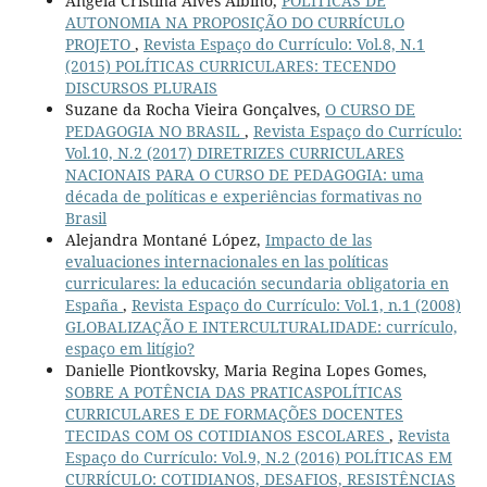
Ângela Cristina Alves Albino,
POLÍTICAS DE
AUTONOMIA NA PROPOSIÇÃO DO CURRÍCULO
PROJETO
,
Revista Espaço do Currículo: Vol.8, N.1
(2015) POLÍTICAS CURRICULARES: TECENDO
DISCURSOS PLURAIS
Suzane da Rocha Vieira Gonçalves,
O CURSO DE
PEDAGOGIA NO BRASIL
,
Revista Espaço do Currículo:
Vol.10, N.2 (2017) DIRETRIZES CURRICULARES
NACIONAIS PARA O CURSO DE PEDAGOGIA: uma
década de políticas e experiências formativas no
Brasil
Alejandra Montané López,
Impacto de las
evaluaciones internacionales en las políticas
curriculares: la educación secundaria obligatoria en
España
,
Revista Espaço do Currículo: Vol.1, n.1 (2008)
GLOBALIZAÇÃO E INTERCULTURALIDADE: currículo,
espaço em litígio?
Danielle Piontkovsky, Maria Regina Lopes Gomes,
SOBRE A POTÊNCIA DAS PRATICASPOLÍTICAS
CURRICULARES E DE FORMAÇÕES DOCENTES
TECIDAS COM OS COTIDIANOS ESCOLARES
,
Revista
Espaço do Currículo: Vol.9, N.2 (2016) POLÍTICAS EM
CURRÍCULO: COTIDIANOS, DESAFIOS, RESISTÊNCIAS