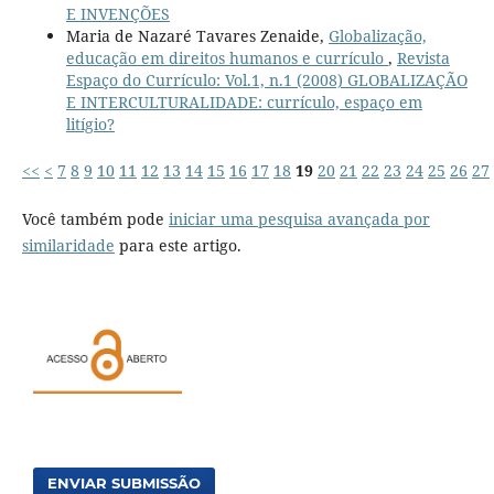
E INVENÇÕES
Maria de Nazaré Tavares Zenaide,
Globalização,
educação em direitos humanos e currículo
,
Revista
Espaço do Currículo: Vol.1, n.1 (2008) GLOBALIZAÇÃO
E INTERCULTURALIDADE: currículo, espaço em
litígio?
<<
<
7
8
9
10
11
12
13
14
15
16
17
18
19
20
21
22
23
24
25
26
27
Você também pode
iniciar uma pesquisa avançada por
similaridade
para este artigo.
ENVIAR SUBMISSÃO