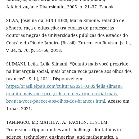
Alfabetização e Diversidade, 2005. p. 21–37. E-book.
SILVA, Joselina da; EUCLIDES, Maria Simone. Falando de
gênero, raça e educação: trajetórias de professoras
doutoras negras de universidades públicas dos estados do
Ceará e do Rio de Janeiro (Brasil). Educar em Revista, [s. l.],
v. 34, n. 70, p. 51–66, 2018.
SLIMANI, Leïla. Leïla Slimani: “Quanto mais você progride
na hierarquia social, mais branca você parece aos olhos dos
brancos”. [S. l.], 2021. Disponível em:
https://brasil.elpais.com/cultura/2021-03-02/leila-slimani-
quanto-mais-voce-progride-na-hierarquia-social-mais-
branca-voce-parece-aos-olhos-dos-brancos.html
. Acesso em:
1 mar. 2021.
TANINGCO, M.; MATHEW, A.; PACHON, H. STEM
Professions: Opportunities and challenges for latinos in
science, technology, engineering, and mathematics. a