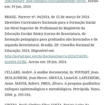
20&category_slug=outubro-2020-pdf&Itemid=30192
. Acesso
em: 19 jun. 2024
BRASIL. Parecer nº. 04/2024, de 12 de março de 2024.
Diretrizes Curriculares Nacionais para a Formação Inicial
em Nível Superior de Profissional do Magistério da
Educação Escolar Básica (cursos de licenciatura, de
formação pedagógica para graduados não licenciados e de
segunda licenciatura). Brasília, DF: Conselho Nacional de
Educação, 2024. Disponível em:
http://portal.mec.gov.br/docman/marco-2024/256291-
pcp004-24/file
. Acesso em: 28 jun. 2024.
CELLARD, André. A análise documental. In: POUPART, Jean.
DESLAURIERS, Jean-Pierre. GROULX, Lionel-H. LAPEERIÉRE,
Anne. MAYER, Robert. PIRES, Álvaro. A pesquisa qualitativa:
enfoques epistemológicos e metodológicos. Petrópolis, Vozes,
2008. p. 295-316.
CINTRA, Paula Cinthya Silva; COSTA, Renata Luiza da.