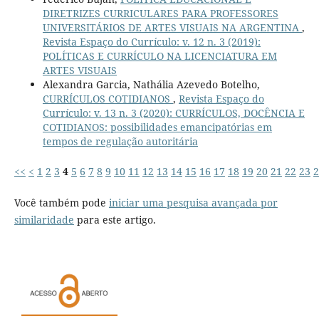
DIRETRIZES CURRICULARES PARA PROFESSORES
UNIVERSITÁRIOS DE ARTES VISUAIS NA ARGENTINA
,
Revista Espaço do Currículo: v. 12 n. 3 (2019):
POLÍTICAS E CURRÍCULO NA LICENCIATURA EM
ARTES VISUAIS
Alexandra Garcia, Nathália Azevedo Botelho,
CURRÍCULOS COTIDIANOS
,
Revista Espaço do
Currículo: v. 13 n. 3 (2020): CURRÍCULOS, DOCÊNCIA E
COTIDIANOS: possibilidades emancipatórias em
tempos de regulação autoritária
<<
<
1
2
3
4
5
6
7
8
9
10
11
12
13
14
15
16
17
18
19
20
21
22
23
2
Você também pode
iniciar uma pesquisa avançada por
similaridade
para este artigo.