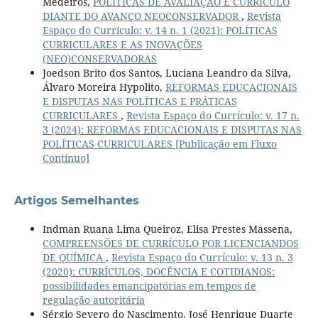
Medeiros,
POLÍTICAS DE AVALIAÇÃO E CURRÍCULO
DIANTE DO AVANÇO NEOCONSERVADOR
,
Revista
Espaço do Currículo: v. 14 n. 1 (2021): POLÍTICAS
CURRICULARES E AS INOVAÇÕES
(NEO)CONSERVADORAS
Joedson Brito dos Santos, Luciana Leandro da Silva,
Álvaro Moreira Hypolito,
REFORMAS EDUCACIONAIS
E DISPUTAS NAS POLÍTICAS E PRÁTICAS
CURRICULARES
,
Revista Espaço do Currículo: v. 17 n.
3 (2024): REFORMAS EDUCACIONAIS E DISPUTAS NAS
POLÍTICAS CURRICULARES [Publicação em Fluxo
Contínuo]
Artigos Semelhantes
Indman Ruana Lima Queiroz, Elisa Prestes Massena,
COMPREENSÕES DE CURRÍCULO POR LICENCIANDOS
DE QUÍMICA
,
Revista Espaço do Currículo: v. 13 n. 3
(2020): CURRÍCULOS, DOCÊNCIA E COTIDIANOS:
possibilidades emancipatórias em tempos de
regulação autoritária
Sérgio Severo do Nascimento, José Henrique Duarte