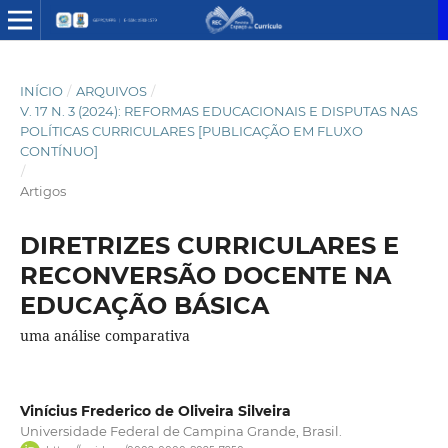
INÍCIO
/
ARQUIVOS
/
V. 17 N. 3 (2024): REFORMAS EDUCACIONAIS E DISPUTAS NAS
POLÍTICAS CURRICULARES [PUBLICAÇÃO EM FLUXO
CONTÍNUO]
/
Artigos
DIRETRIZES CURRICULARES E
RECONVERSÃO DOCENTE NA
EDUCAÇÃO BÁSICA
uma análise comparativa
Vinícius Frederico de Oliveira Silveira
Universidade Federal de Campina Grande, Brasil.