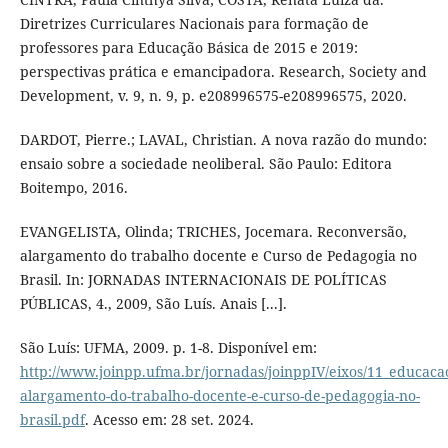
Diretrizes Curriculares Nacionais para formação de
professores para Educação Básica de 2015 e 2019:
perspectivas prática e emancipadora. Research, Society and
Development, v. 9, n. 9, p. e208996575-e208996575, 2020.
DARDOT, Pierre.; LAVAL, Christian. A nova razão do mundo:
ensaio sobre a sociedade neoliberal. São Paulo: Editora
Boitempo, 2016.
EVANGELISTA, Olinda; TRICHES, Jocemara. Reconversão,
alargamento do trabalho docente e Curso de Pedagogia no
Brasil. In: JORNADAS INTERNACIONAIS DE POLÍTICAS
PÚBLICAS, 4., 2009, São Luís. Anais [...].
São Luís: UFMA, 2009. p. 1-8. Disponível em:
http://www.joinpp.ufma.br/jornadas/joinppIV/eixos/11_educaca
alargamento-do-trabalho-docente-e-curso-de-pedagogia-no-
brasil.pdf
. Acesso em: 28 set. 2024.