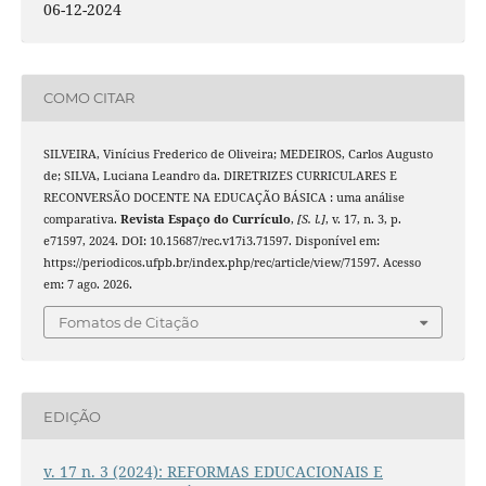
06-12-2024
COMO CITAR
SILVEIRA, Vinícius Frederico de Oliveira; MEDEIROS, Carlos Augusto
de; SILVA, Luciana Leandro da. DIRETRIZES CURRICULARES E
RECONVERSÃO DOCENTE NA EDUCAÇÃO BÁSICA : uma análise
comparativa.
Revista Espaço do Currículo
,
[S. l.]
, v. 17, n. 3, p.
e71597, 2024. DOI: 10.15687/rec.v17i3.71597. Disponível em:
https://periodicos.ufpb.br/index.php/rec/article/view/71597. Acesso
em: 7 ago. 2026.
Fomatos de Citação
EDIÇÃO
v. 17 n. 3 (2024): REFORMAS EDUCACIONAIS E