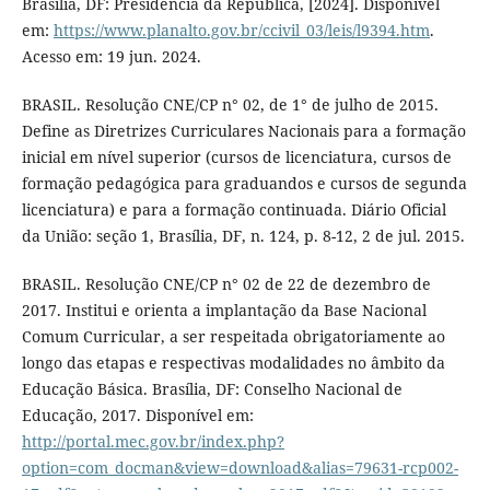
Brasília, DF: Presidência da República, [2024]. Disponível
em:
https://www.planalto.gov.br/ccivil_03/leis/l9394.htm
.
Acesso em: 19 jun. 2024.
BRASIL. Resolução CNE/CP n° 02, de 1° de julho de 2015.
Define as Diretrizes Curriculares Nacionais para a formação
inicial em nível superior (cursos de licenciatura, cursos de
formação pedagógica para graduandos e cursos de segunda
licenciatura) e para a formação continuada. Diário Oficial
da União: seção 1, Brasília, DF, n. 124, p. 8-12, 2 de jul. 2015.
BRASIL. Resolução CNE/CP n° 02 de 22 de dezembro de
2017. Institui e orienta a implantação da Base Nacional
Comum Curricular, a ser respeitada obrigatoriamente ao
longo das etapas e respectivas modalidades no âmbito da
Educação Básica. Brasília, DF: Conselho Nacional de
Educação, 2017. Disponível em:
http://portal.mec.gov.br/index.php?
option=com_docman&view=download&alias=79631-rcp002-