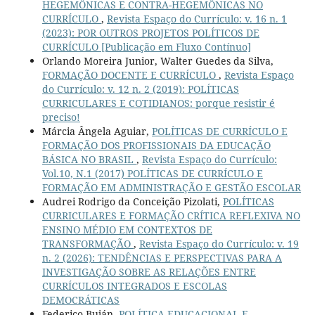
HEGEMÔNICAS E CONTRA-HEGEMÔNICAS NO
CURRÍCULO
,
Revista Espaço do Currículo: v. 16 n. 1
(2023): POR OUTROS PROJETOS POLÍTICOS DE
CURRÍCULO [Publicação em Fluxo Contínuo]
Orlando Moreira Junior, Walter Guedes da Silva,
FORMAÇÃO DOCENTE E CURRÍCULO
,
Revista Espaço
do Currículo: v. 12 n. 2 (2019): POLÍTICAS
CURRICULARES E COTIDIANOS: porque resistir é
preciso!
Márcia Ângela Aguiar,
POLÍTICAS DE CURRÍCULO E
FORMAÇÃO DOS PROFISSIONAIS DA EDUCAÇÃO
BÁSICA NO BRASIL
,
Revista Espaço do Currículo:
Vol.10, N.1 (2017) POLÍTICAS DE CURRÍCULO E
FORMAÇÃO EM ADMINISTRAÇÃO E GESTÃO ESCOLAR
Audrei Rodrigo da Conceição Pizolati,
POLÍTICAS
CURRICULARES E FORMAÇÃO CRÍTICA REFLEXIVA NO
ENSINO MÉDIO EM CONTEXTOS DE
TRANSFORMAÇÃO
,
Revista Espaço do Currículo: v. 19
n. 2 (2026): TENDÊNCIAS E PERSPECTIVAS PARA A
INVESTIGAÇÃO SOBRE AS RELAÇÕES ENTRE
CURRÍCULOS INTEGRADOS E ESCOLAS
DEMOCRÁTICAS
Federico Buján,
POLÍTICA EDUCACIONAL E