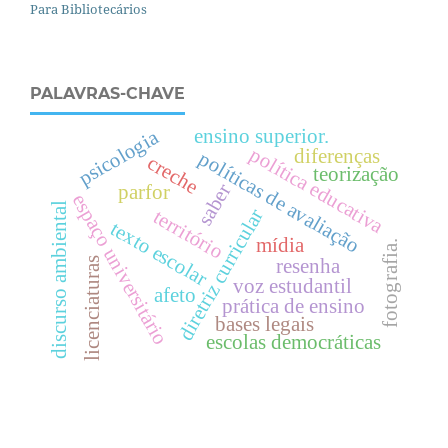
Para Bibliotecários
PALAVRAS-CHAVE
ensino superior.
psicologia
política educativa
diferenças
políticas de avaliação
creche
teorização
saber
parfor
espaço universitário
discurso ambiental
diretriz curricular
território
texto escolar
mídia
fotografia.
licenciaturas
resenha
voz estudantil
afeto
prática de ensino
bases legais
escolas democráticas