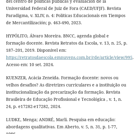
del centro de políticas públicas y evaluación de la
Universidad Federal de Juiz de Fora (CAED/UFJF). Revista
Paradigma, v. XLIV, n. 4: Políticas Educacionais em Tiempos
de Mercantilización; p. 463-490, 2023.
HYPÓLITO, Álvaro Moreira. BNCC, agenda global e
formação docente. Revista Retratos da Escola, v. 13, n. 25, p.
187–201, 2019. Disponível em:
https://retratosdaescola.emnuvens.com.br/rde/article/view/995
.
Acesso em: 10 set. 2024.
KUENZER, Acácia Zeneida. Formação docente: novos ou
velhos desafios? As diretrizes curriculares e a instituição ou
institucionalização da precarização da formação. Revista
Brasileira de Educação Profissional e Tecnológica , v. 1, n.
24, p. e17282-e17282, 2024.
LUDKE, Menga; ANDRÉ, Marli. Pesquisa em educação:
abordagens qualitativas. Em Aberto, v. 5, n. 31, p. 1-77,
1986.