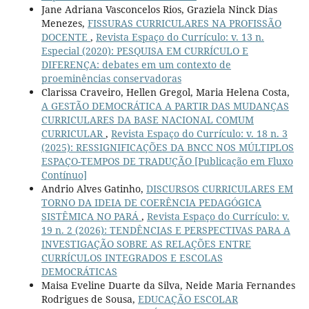
Jane Adriana Vasconcelos Rios, Graziela Ninck Dias
Menezes,
FISSURAS CURRICULARES NA PROFISSÃO
DOCENTE
,
Revista Espaço do Currículo: v. 13 n.
Especial (2020): PESQUISA EM CURRÍCULO E
DIFERENÇA: debates em um contexto de
proeminências conservadoras
Clarissa Craveiro, Hellen Gregol, Maria Helena Costa,
A GESTÃO DEMOCRÁTICA A PARTIR DAS MUDANÇAS
CURRICULARES DA BASE NACIONAL COMUM
CURRICULAR
,
Revista Espaço do Currículo: v. 18 n. 3
(2025): RESSIGNIFICAÇÕES DA BNCC NOS MÚLTIPLOS
ESPAÇO-TEMPOS DE TRADUÇÃO [Publicação em Fluxo
Contínuo]
Andrio Alves Gatinho,
DISCURSOS CURRICULARES EM
TORNO DA IDEIA DE COERÊNCIA PEDAGÓGICA
SISTÊMICA NO PARÁ
,
Revista Espaço do Currículo: v.
19 n. 2 (2026): TENDÊNCIAS E PERSPECTIVAS PARA A
INVESTIGAÇÃO SOBRE AS RELAÇÕES ENTRE
CURRÍCULOS INTEGRADOS E ESCOLAS
DEMOCRÁTICAS
Maisa Eveline Duarte da Silva, Neide Maria Fernandes
Rodrigues de Sousa,
EDUCAÇÃO ESCOLAR