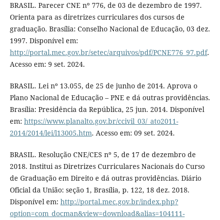
BRASIL. Parecer CNE nº 776, de 03 de dezembro de 1997.
Orienta para as diretrizes curriculares dos cursos de
graduação. Brasília: Conselho Nacional de Educação, 03 dez.
1997. Disponível em:
http://portal.mec.gov.br/setec/arquivos/pdf/PCNE776_97.pdf
.
Acesso em: 9 set. 2024.
BRASIL. Lei nº 13.055, de 25 de junho de 2014. Aprova o
Plano Nacional de Educação – PNE e dá outras providências.
Brasília: Presidência da República, 25 jun. 2014. Disponível
em:
https://www.planalto.gov.br/ccivil_03/_ato2011-
2014/2014/lei/l13005.htm
. Acesso em: 09 set. 2024.
BRASIL. Resolução CNE/CES nº 5, de 17 de dezembro de
2018. Institui as Diretrizes Curriculares Nacionais do Curso
de Graduação em Direito e dá outras providências. Diário
Oficial da União: seção 1, Brasília, p. 122, 18 dez. 2018.
Disponível em:
http://portal.mec.gov.br/index.php?
option=com_docman&view=download&alias=104111-