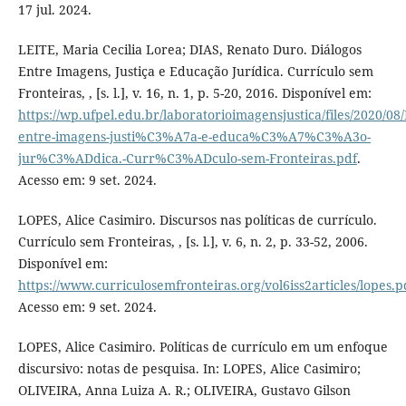
17 jul. 2024.
LEITE, Maria Cecilia Lorea; DIAS, Renato Duro. Diálogos
Entre Imagens, Justiça e Educação Jurídica. Currículo sem
Fronteiras, , [s. l.], v. 16, n. 1, p. 5-20, 2016. Disponível em:
https://wp.ufpel.edu.br/laboratorioimagensjustica/files/2020/
entre-imagens-justi%C3%A7a-e-educa%C3%A7%C3%A3o-
jur%C3%ADdica.-Curr%C3%ADculo-sem-Fronteiras.pdf
.
Acesso em: 9 set. 2024.
LOPES, Alice Casimiro. Discursos nas políticas de currículo.
Currículo sem Fronteiras, , [s. l.], v. 6, n. 2, p. 33-52, 2006.
Disponível em:
https://www.curriculosemfronteiras.org/vol6iss2articles/lopes.p
Acesso em: 9 set. 2024.
LOPES, Alice Casimiro. Políticas de currículo em um enfoque
discursivo: notas de pesquisa. In: LOPES, Alice Casimiro;
OLIVEIRA, Anna Luiza A. R.; OLIVEIRA, Gustavo Gilson