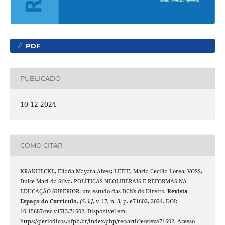
PDF
PUBLICADO
10-12-2024
COMO CITAR
KRAKHECKE, Eliada Mayara Alves; LEITE, Maria Cecília Lorea; VOSS,
Dulce Mari da Silva. POLÍTICAS NEOLIBERAIS E REFORMAS NA
EDUCAÇÃO SUPERIOR: um estudo das DCNs do Direito.
Revista
Espaço do Currículo
,
[S. l.]
, v. 17, n. 3, p. e71602, 2024. DOI:
10.15687/rec.v17i3.71602. Disponível em:
https://periodicos.ufpb.br/index.php/rec/article/view/71602. Acesso