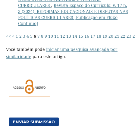
CURRICULARES
,
Revista Espaço do Currículo: v. 17 n.
3 (2024): REFORMAS EDUCACIONAIS E DISPUTAS NAS
POLÍTICAS CURRICULARES [Publicação em Fluxo
Contínuo]
<<
<
1
2
3
4
5
6
7
8
9
10
11
12
13
14
15
16
17
18
19
20
21
22
23
2
Você também pode
iniciar uma pesquisa avançada por
similaridade
para este artigo.
ENVIAR SUBMISSÃO