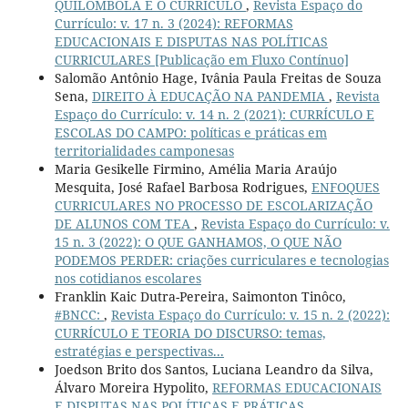
QUILOMBOLA E O CURRÍCULO
,
Revista Espaço do
Currículo: v. 17 n. 3 (2024): REFORMAS
EDUCACIONAIS E DISPUTAS NAS POLÍTICAS
CURRICULARES [Publicação em Fluxo Contínuo]
Salomão Antônio Hage, Ivânia Paula Freitas de Souza
Sena,
DIREITO À EDUCAÇÃO NA PANDEMIA
,
Revista
Espaço do Currículo: v. 14 n. 2 (2021): CURRÍCULO E
ESCOLAS DO CAMPO: políticas e práticas em
territorialidades camponesas
Maria Gesikelle Firmino, Amélia Maria Araújo
Mesquita, José Rafael Barbosa Rodrigues,
ENFOQUES
CURRICULARES NO PROCESSO DE ESCOLARIZAÇÃO
DE ALUNOS COM TEA
,
Revista Espaço do Currículo: v.
15 n. 3 (2022): O QUE GANHAMOS, O QUE NÃO
PODEMOS PERDER: criações curriculares e tecnologias
nos cotidianos escolares
Franklin Kaic Dutra-Pereira, Saimonton Tinôco,
#BNCC:
,
Revista Espaço do Currículo: v. 15 n. 2 (2022):
CURRÍCULO E TEORIA DO DISCURSO: temas,
estratégias e perspectivas...
Joedson Brito dos Santos, Luciana Leandro da Silva,
Álvaro Moreira Hypolito,
REFORMAS EDUCACIONAIS
E DISPUTAS NAS POLÍTICAS E PRÁTICAS