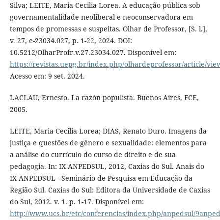
Silva; LEITE, Maria Cecilia Lorea. A educação pública sob
governamentalidade neoliberal e neoconservadora em
tempos de promessas e suspeitas. Olhar de Professor, [S. l.],
v. 27, e-23034.027, p. 1-22, 2024. DOI:
10.5212/OlharProfr.v.27.23034.027. Disponível em:
https://revistas.uepg.br/index.php/olhardeprofessor/article/vi
Acesso em: 9 set. 2024.
LACLAU, Ernesto. La razón populista. Buenos Aires, FCE,
2005.
LEITE, Maria Cecilia Lorea; DIAS, Renato Duro. Imagens da
justiça e questões de gênero e sexualidade: elementos para
a análise do currículo do curso de direito e de sua
pedagogia. In: IX ANPEDSUL, 2012, Caxias do Sul. Anais do
IX ANPEDSUL - Seminário de Pesquisa em Educação da
Região Sul. Caxias do Sul: Editora da Universidade de Caxias
do Sul, 2012. v. 1. p. 1-17. Disponível em:
http://www.ucs.br/etc/conferencias/index.php/anpedsul/9anped