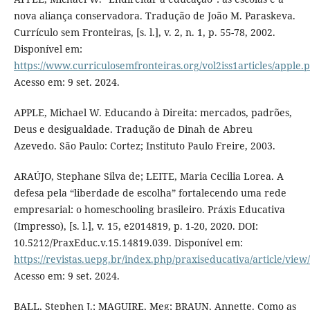
nova aliança conservadora. Tradução de João M. Paraskeva.
Currículo sem Fronteiras, [s. l.], v. 2, n. 1, p. 55-78, 2002.
Disponível em:
https://www.curriculosemfronteiras.org/vol2iss1articles/apple.
Acesso em: 9 set. 2024.
APPLE, Michael W. Educando à Direita: mercados, padrões,
Deus e desigualdade. Tradução de Dinah de Abreu
Azevedo. São Paulo: Cortez; Instituto Paulo Freire, 2003.
ARAÚJO, Stephane Silva de; LEITE, Maria Cecilia Lorea. A
defesa pela “liberdade de escolha” fortalecendo uma rede
empresarial: o homeschooling brasileiro. Práxis Educativa
(Impresso), [s. l.], v. 15, e2014819, p. 1-20, 2020. DOI:
10.5212/PraxEduc.v.15.14819.039. Disponível em:
https://revistas.uepg.br/index.php/praxiseducativa/article/view
Acesso em: 9 set. 2024.
BALL, Stephen J.; MAGUIRE, Meg; BRAUN, Annette. Como as