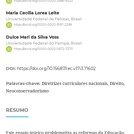
https://orcid.org/0000-0003-2686-4520
Maria Cecília Lorea Leite
Universidade Federal de Pelotas, Brasil
https://orcid.org/0000-0002-9197-2299
Dulce Mari da Silva Voss
Universidade Federal do Pampa, Brasil
https://orcid.org/0000-0002-0672-7273
DOI:
https://doi.org/10.15687/rec.v17i3.71602
Diretrizes curriculares nacionais, Direito,
Palavras-chave:
Neoconservadorismo
RESUMO
Este ensaio teórico problematiza as reformas da Educação