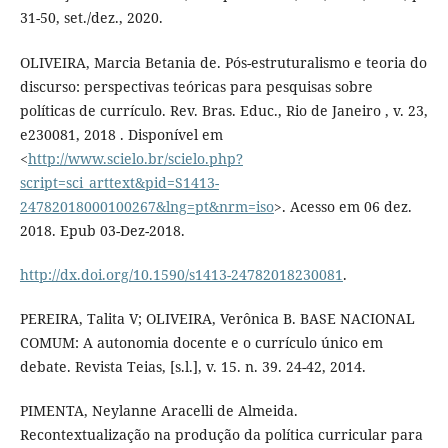
31-50, set./dez., 2020.
OLIVEIRA, Marcia Betania de. Pós-estruturalismo e teoria do
discurso: perspectivas teóricas para pesquisas sobre
políticas de currículo. Rev. Bras. Educ., Rio de Janeiro , v. 23,
e230081, 2018 . Disponível em
<
http://www.scielo.br/scielo.php?
script=sci_arttext&pid=S1413-
24782018000100267&lng=pt&nrm=iso
>. Acesso em 06 dez.
2018. Epub 03-Dez-2018.
http://dx.doi.org/10.1590/s1413-24782018230081
.
PEREIRA, Talita V; OLIVEIRA, Verônica B. BASE NACIONAL
COMUM: A autonomia docente e o currículo único em
debate. Revista Teias, [s.l.], v. 15. n. 39. 24-42, 2014.
PIMENTA, Neylanne Aracelli de Almeida.
Recontextualização na produção da política curricular para