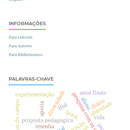
INFORMAÇÕES
Para Leitores
Para Autores
Para Bibliotecários
PALAVRAS-CHAVE
diversidade
anos finais
pesquisa com os cotidianos
experimentação
aluno.
diário
escolas do campo
alteridade
aporia
ffsd
tpack
vida
proposta pedagógica
resenha