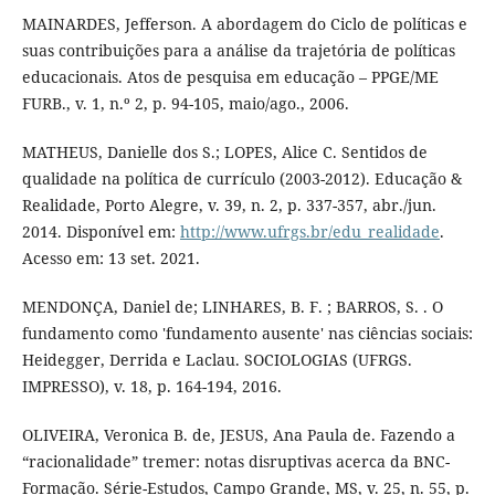
MAINARDES, Jefferson. A abordagem do Ciclo de políticas e
suas contribuições para a análise da trajetória de políticas
educacionais. Atos de pesquisa em educação – PPGE/ME
FURB., v. 1, n.º 2, p. 94-105, maio/ago., 2006.
MATHEUS, Danielle dos S.; LOPES, Alice C. Sentidos de
qualidade na política de currículo (2003-2012). Educação &
Realidade, Porto Alegre, v. 39, n. 2, p. 337-357, abr./jun.
2014. Disponível em:
http://www.ufrgs.br/edu_realidade
.
Acesso em: 13 set. 2021.
MENDONÇA, Daniel de; LINHARES, B. F. ; BARROS, S. . O
fundamento como 'fundamento ausente' nas ciências sociais:
Heidegger, Derrida e Laclau. SOCIOLOGIAS (UFRGS.
IMPRESSO), v. 18, p. 164-194, 2016.
OLIVEIRA, Veronica B. de, JESUS, Ana Paula de. Fazendo a
“racionalidade” tremer: notas disruptivas acerca da BNC-
Formação. Série-Estudos, Campo Grande, MS, v. 25, n. 55, p.