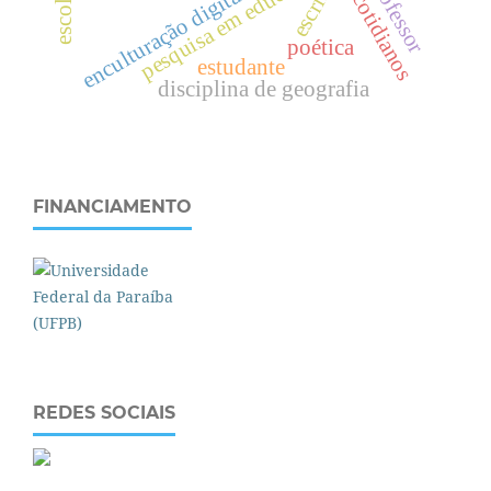
pesquisa em educação
professor
escrita
enculturação digital
poética
estudante
disciplina de geografia
FINANCIAMENTO
REDES SOCIAIS