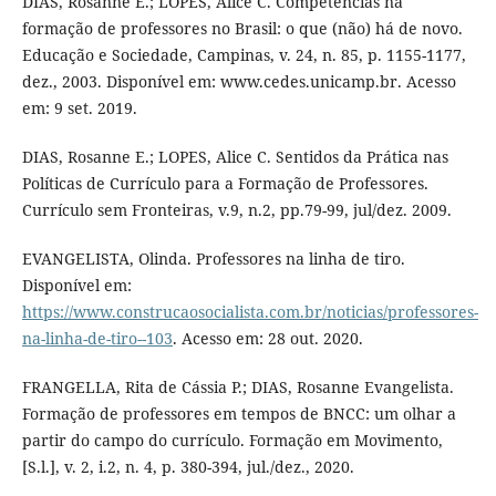
DIAS, Rosanne E.; LOPES, Alice C. Competências na
formação de professores no Brasil: o que (não) há de novo.
Educação e Sociedade, Campinas, v. 24, n. 85, p. 1155-1177,
dez., 2003. Disponível em: www.cedes.unicamp.br. Acesso
em: 9 set. 2019.
DIAS, Rosanne E.; LOPES, Alice C. Sentidos da Prática nas
Políticas de Currículo para a Formação de Professores.
Currículo sem Fronteiras, v.9, n.2, pp.79-99, jul/dez. 2009.
EVANGELISTA, Olinda. Professores na linha de tiro.
Disponível em:
https://www.construcaosocialista.com.br/noticias/professores-
na-linha-de-tiro--103
. Acesso em: 28 out. 2020.
FRANGELLA, Rita de Cássia P.; DIAS, Rosanne Evangelista.
Formação de professores em tempos de BNCC: um olhar a
partir do campo do currículo. Formação em Movimento,
[S.l.], v. 2, i.2, n. 4, p. 380-394, jul./dez., 2020.