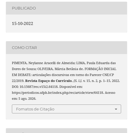
PUBLICADO
15-10-2022
COMO CITAR
PIMENTA, Neylanne Aracelli de Almeida; LIMA, Paula Eduarda das
Dores de Souza; OLIVEIRA, Márcia Betânia de. FORMAÇÃO INICIAL
EM DEBATE: articulações discursivas em torno do Parecer CNE/CP
22/2019.
Revista Espaço do Currículo
,
[S. l.]
, v. 15, n. 2, p. 1–15, 2022.
DOI: 10.15687/rec.v15i2.64118. Disponível em:
https://periodicos.ufpb.br/index.php/rec/article/view/64118. Acesso
em: 5 ago. 2026.
Fomatos de Citação