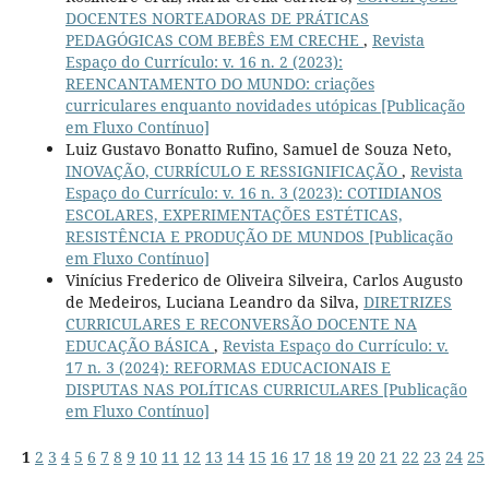
DOCENTES NORTEADORAS DE PRÁTICAS
PEDAGÓGICAS COM BEBÊS EM CRECHE
,
Revista
Espaço do Currículo: v. 16 n. 2 (2023):
REENCANTAMENTO DO MUNDO: criações
curriculares enquanto novidades utópicas [Publicação
em Fluxo Contínuo]
Luiz Gustavo Bonatto Rufino, Samuel de Souza Neto,
INOVAÇÃO, CURRÍCULO E RESSIGNIFICAÇÃO
,
Revista
Espaço do Currículo: v. 16 n. 3 (2023): COTIDIANOS
ESCOLARES, EXPERIMENTAÇÕES ESTÉTICAS,
RESISTÊNCIA E PRODUÇÃO DE MUNDOS [Publicação
em Fluxo Contínuo]
Vinícius Frederico de Oliveira Silveira, Carlos Augusto
de Medeiros, Luciana Leandro da Silva,
DIRETRIZES
CURRICULARES E RECONVERSÃO DOCENTE NA
EDUCAÇÃO BÁSICA
,
Revista Espaço do Currículo: v.
17 n. 3 (2024): REFORMAS EDUCACIONAIS E
DISPUTAS NAS POLÍTICAS CURRICULARES [Publicação
em Fluxo Contínuo]
1
2
3
4
5
6
7
8
9
10
11
12
13
14
15
16
17
18
19
20
21
22
23
24
25