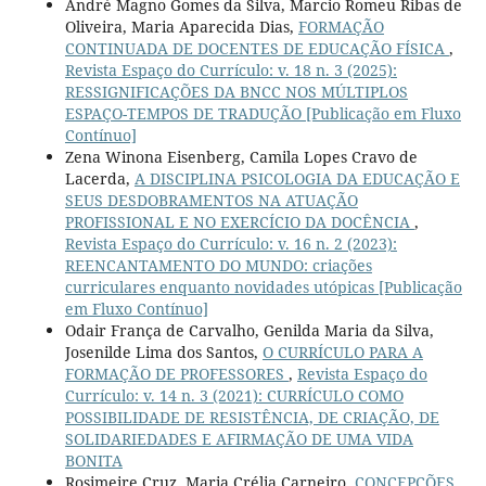
André Magno Gomes da Silva, Marcio Romeu Ribas de
Oliveira, Maria Aparecida Dias,
FORMAÇÃO
CONTINUADA DE DOCENTES DE EDUCAÇÃO FÍSICA
,
Revista Espaço do Currículo: v. 18 n. 3 (2025):
RESSIGNIFICAÇÕES DA BNCC NOS MÚLTIPLOS
ESPAÇO-TEMPOS DE TRADUÇÃO [Publicação em Fluxo
Contínuo]
Zena Winona Eisenberg, Camila Lopes Cravo de
Lacerda,
A DISCIPLINA PSICOLOGIA DA EDUCAÇÃO E
SEUS DESDOBRAMENTOS NA ATUAÇÃO
PROFISSIONAL E NO EXERCÍCIO DA DOCÊNCIA
,
Revista Espaço do Currículo: v. 16 n. 2 (2023):
REENCANTAMENTO DO MUNDO: criações
curriculares enquanto novidades utópicas [Publicação
em Fluxo Contínuo]
Odair França de Carvalho, Genilda Maria da Silva,
Josenilde Lima dos Santos,
O CURRÍCULO PARA A
FORMAÇÃO DE PROFESSORES
,
Revista Espaço do
Currículo: v. 14 n. 3 (2021): CURRÍCULO COMO
POSSIBILIDADE DE RESISTÊNCIA, DE CRIAÇÃO, DE
SOLIDARIEDADES E AFIRMAÇÃO DE UMA VIDA
BONITA
Rosimeire Cruz, Maria Crélia Carneiro,
CONCEPÇÕES