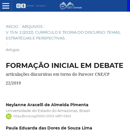
INÍCIO
/
ARQUIVOS
/
V. 15 N. 2 (2022): CURRÍCULO E TEORIA DO DISCURSO: TEMAS,
ESTRATÉGIAS E PERSPECTIVAS...
/
Artigos
FORMAÇÃO INICIAL EM DEBATE
articulações discursivas em torno do Parecer CNE/CP
22/2019
Neylanne Aracelli de Almeida Pimenta
Universidade do Estado do Amazonas, Brasil.
https://orcid.org/0000-0003-4837-0943
Paula Eduarda das Dores de Souza Lima