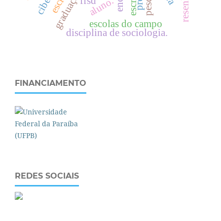
escrita
resenha
ffsd
aluno.
escolas do campo
disciplina de sociologia.
FINANCIAMENTO
REDES SOCIAIS