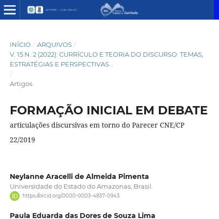
INÍCIO
/
ARQUIVOS
/
V. 15 N. 2 (2022): CURRÍCULO E TEORIA DO DISCURSO: TEMAS,
ESTRATÉGIAS E PERSPECTIVAS...
/
Artigos
FORMAÇÃO INICIAL EM DEBATE
articulações discursivas em torno do Parecer CNE/CP
22/2019
Neylanne Aracelli de Almeida Pimenta
Universidade do Estado do Amazonas, Brasil.
https://orcid.org/0000-0003-4837-0943
Paula Eduarda das Dores de Souza Lima