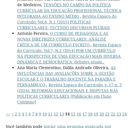
de Medeiros,
TENSÕES NO CAMPO DA POLÍTICA
CURRICULAR DA EDUCAÇÃO PROFISSIONAL TÉCNICA
INTEGRADA AO ENSINO MÉDIO
,
Revista Espaço do
Currículo: Vol.8, N.1 (2015) POLÍTICAS
CURRICULARES: TECENDO DISCURSOS PLURAIS
Antonio Pereira,
O CURSO DE PEDAGOGIA E AS
NOVAS DIRETRIZES CURRICULARES: ANÁLISE
CRÍTICA DE UM CURRÍCULO ESCRITO
,
Revista Espaço
do Currículo: Vol.7, N.2 (2014) POR UM CURRÍCULO
NA PERSPECTIVA DE UMA EDUCAÇÃO MAIS DIVERSA,
DINÂMICA E DEMOCRÁTICA: debates atuais..
Ana Maria Clementino, Dalila Andrade Oliveira,
AS
INFLUÊNCIAS DAS AVALIAÇÕES SOBRE A GESTÃO
ESCOLAR E O TRABALHO DOCENTE NA PARAÍBA E
PERNAMBUCO
,
Revista Espaço do Currículo: v. 17 n. 3
(2024): REFORMAS EDUCACIONAIS E DISPUTAS NAS
POLÍTICAS CURRICULARES [Publicação em Fluxo
Contínuo]
<<
<
2
3
4
5
6
7
8
9
10
11
12
13
14
15
16
17
18
19
20
21
22
23
24
Você também pode
iniciar uma pesquisa avançada por