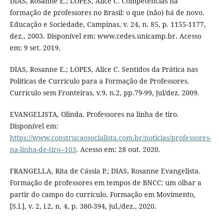
DIAS, Rosanne E.; LOPES, Alice C. Competências na
formação de professores no Brasil: o que (não) há de novo.
Educação e Sociedade, Campinas, v. 24, n. 85, p. 1155-1177,
dez., 2003. Disponível em: www.cedes.unicamp.br. Acesso
em: 9 set. 2019.
DIAS, Rosanne E.; LOPES, Alice C. Sentidos da Prática nas
Políticas de Currículo para a Formação de Professores.
Currículo sem Fronteiras, v.9, n.2, pp.79-99, jul/dez. 2009.
EVANGELISTA, Olinda. Professores na linha de tiro.
Disponível em:
https://www.construcaosocialista.com.br/noticias/professores-
na-linha-de-tiro--103
. Acesso em: 28 out. 2020.
FRANGELLA, Rita de Cássia P.; DIAS, Rosanne Evangelista.
Formação de professores em tempos de BNCC: um olhar a
partir do campo do currículo. Formação em Movimento,
[S.l.], v. 2, i.2, n. 4, p. 380-394, jul./dez., 2020.