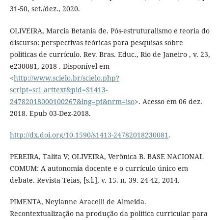
31-50, set./dez., 2020.
OLIVEIRA, Marcia Betania de. Pós-estruturalismo e teoria do
discurso: perspectivas teóricas para pesquisas sobre
políticas de currículo. Rev. Bras. Educ., Rio de Janeiro , v. 23,
e230081, 2018 . Disponível em
<
http://www.scielo.br/scielo.php?
script=sci_arttext&pid=S1413-
24782018000100267&lng=pt&nrm=iso
>. Acesso em 06 dez.
2018. Epub 03-Dez-2018.
http://dx.doi.org/10.1590/s1413-24782018230081
.
PEREIRA, Talita V; OLIVEIRA, Verônica B. BASE NACIONAL
COMUM: A autonomia docente e o currículo único em
debate. Revista Teias, [s.l.], v. 15. n. 39. 24-42, 2014.
PIMENTA, Neylanne Aracelli de Almeida.
Recontextualização na produção da política curricular para