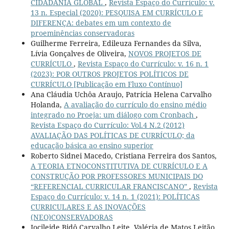
CIDADANIA GLOBAL
,
Revista Espaço do Currículo: v.
13 n. Especial (2020): PESQUISA EM CURRÍCULO E
DIFERENÇA: debates em um contexto de
proeminências conservadoras
Guilherme Ferreira, Edileuza Fernandes da Silva,
Lívia Gonçalves de Oliveira,
NOVOS PROJETOS DE
CURRÍCULO
,
Revista Espaço do Currículo: v. 16 n. 1
(2023): POR OUTROS PROJETOS POLÍTICOS DE
CURRÍCULO [Publicação em Fluxo Contínuo]
Ana Cláudia Uchôa Araujo, Patrícia Helena Carvalho
Holanda,
A avaliação do currículo do ensino médio
integrado no Proeja: um diálogo com Cronbach
,
Revista Espaço do Currículo: Vol.4 N.2 (2012)
AVALIAÇÃO DAS POLÍTICAS DE CURRÍCULO; da
educação básica ao ensino superior
Roberto Sidnei Macedo, Cristiana Ferreira dos Santos,
A TEORIA ETNOCONSTITUTIVA DE CURRÍCULO E A
CONSTRUÇÃO POR PROFESSORES MUNICIPAIS DO
“REFERENCIAL CURRICULAR FRANCISCANO”
,
Revista
Espaço do Currículo: v. 14 n. 1 (2021): POLÍTICAS
CURRICULARES E AS INOVAÇÕES
(NEO)CONSERVADORAS
Jocileide Bidô Carvalho Leite, Valéria de Matos Leitão