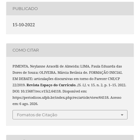
PUBLICADO
15-10-2022
COMO CITAR
PIMENTA, Neylanne Aracelli de Almeida; LIMA, Paula Eduarda das
Dores de Souza; OLIVEIRA, Márcia Betânia de. FORMAÇÃO INICIAL
EM DEBATE: articulações discursivas em torno do Parecer CNE/CP
22/2019.
Revista Espaço do Currículo
,
[S. l.]
, v. 15, n. 2, p. 1–15, 2022.
DOI: 10.15687/rec.v15i2.64118. Disponível em:
https://periodicos.ufpb.br/index.php/rec/article/view/64118. Acesso
em: 6 ago. 2026.
Fomatos de Citação