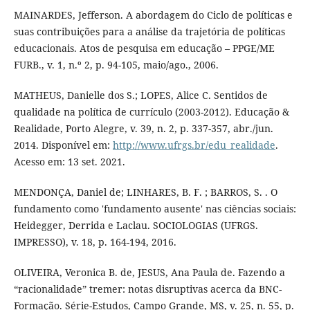
MAINARDES, Jefferson. A abordagem do Ciclo de políticas e
suas contribuições para a análise da trajetória de políticas
educacionais. Atos de pesquisa em educação – PPGE/ME
FURB., v. 1, n.º 2, p. 94-105, maio/ago., 2006.
MATHEUS, Danielle dos S.; LOPES, Alice C. Sentidos de
qualidade na política de currículo (2003-2012). Educação &
Realidade, Porto Alegre, v. 39, n. 2, p. 337-357, abr./jun.
2014. Disponível em:
http://www.ufrgs.br/edu_realidade
.
Acesso em: 13 set. 2021.
MENDONÇA, Daniel de; LINHARES, B. F. ; BARROS, S. . O
fundamento como 'fundamento ausente' nas ciências sociais:
Heidegger, Derrida e Laclau. SOCIOLOGIAS (UFRGS.
IMPRESSO), v. 18, p. 164-194, 2016.
OLIVEIRA, Veronica B. de, JESUS, Ana Paula de. Fazendo a
“racionalidade” tremer: notas disruptivas acerca da BNC-
Formação. Série-Estudos, Campo Grande, MS, v. 25, n. 55, p.