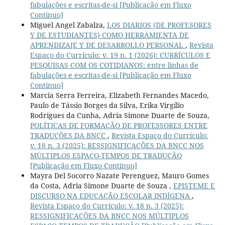
fabulações e escritas-de-si [Publicação em Fluxo
Contínuo]
Miguel Angel Zabalza,
LOS DIARIOS (DE PROFESORES
Y DE ESTUDIANTES) COMO HERRAMIENTA DE
APRENDIZAJE Y DE DESARROLLO PERSONAL
,
Revista
Espaço do Currículo: v. 19 n. 1 (2026): CURRÍCULOS E
PESQUISAS COM OS COTIDIANOS: entre linhas de
fabulações e escritas-de-si [Publicação em Fluxo
Contínuo]
Marcia Serra Ferreira, Elizabeth Fernandes Macedo,
Paulo de Tássio Borges da Silva, Erika Virgílio
Rodrigues da Cunha, Adria Simone Duarte de Souza,
POLÍTICAS DE FORMAÇÃO DE PROFESSORES ENTRE
TRADUÇÕES DA BNCC
,
Revista Espaço do Currículo:
v. 18 n. 3 (2025): RESSIGNIFICAÇÕES DA BNCC NOS
MÚLTIPLOS ESPAÇO-TEMPOS DE TRADUÇÃO
[Publicação em Fluxo Contínuo]
Mayra Del Socorro Nazate Perenguez, Mauro Gomes
da Costa, Adria Simone Duarte de Souza ,
EPISTEME E
DISCURSO NA EDUCAÇÃO ESCOLAR INDÍGENA
,
Revista Espaço do Currículo: v. 18 n. 3 (2025):
RESSIGNIFICAÇÕES DA BNCC NOS MÚLTIPLOS