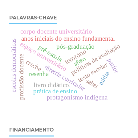
PALAVRAS-CHAVE
corpo docente universitário
anos iniciais do ensino fundamental
escolas democráticas
espaço universitário
políticas de avaliação
pós-graduação
pré-escola
território
profissão docente
afeto
parfor
creche
texto escolar
diretriz curricular
mídia
resenha
saber
livro didático.
prática de ensino
protagonismo indígena
FINANCIAMENTO