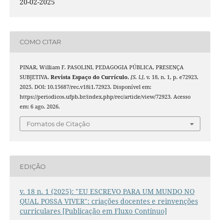
20-02-2025
COMO CITAR
PINAR, William F. PASOLINI, PEDAGOGIA PÚBLICA, PRESENÇA
SUBJETIVA.
Revista Espaço do Currículo
,
[S. l.]
, v. 18, n. 1, p. e72923,
2025. DOI: 10.15687/rec.v18i1.72923. Disponível em:
https://periodicos.ufpb.br/index.php/rec/article/view/72923. Acesso
em: 6 ago. 2026.
Fomatos de Citação
EDIÇÃO
v. 18 n. 1 (2025): "EU ESCREVO PARA UM MUNDO NO
QUAL POSSA VIVER": criações docentes e reinvenções
curriculares [Publicação em Fluxo Contínuo]