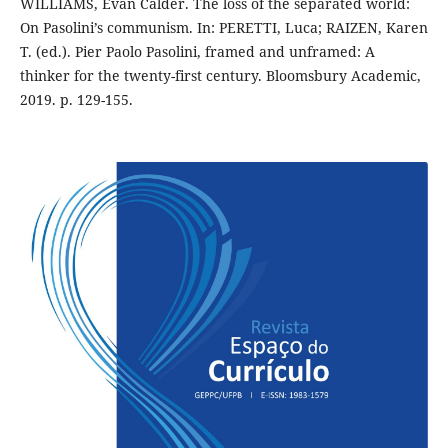
WILLIAMS, Evan Calder. The loss of the separated world:
On Pasolini’s communism. In: PERETTI, Luca; RAIZEN, Karen
T. (ed.). Pier Paolo Pasolini, framed and unframed: A
thinker for the twenty-first century. Bloomsbury Academic,
2019. p. 129-155.