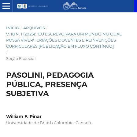
INÍCIO
/
ARQUIVOS
/
V. 18 N. 1 (2025): "EU ESCREVO PARA UM MUNDO NO QUAL
POSSA VIVER": CRIAÇÕES DOCENTES E REINVENÇÕES
CURRICULARES [PUBLICAÇÃO EM FLUXO CONTÍNUO]
/
Seção Especial
PASOLINI, PEDAGOGIA
PÚBLICA, PRESENÇA
SUBJETIVA
William F. Pinar
Universidade de British Columbia, Canadá.