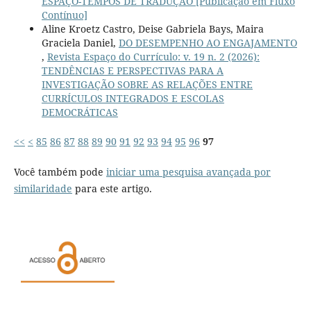
ESPAÇO-TEMPOS DE TRADUÇÃO [Publicação em Fluxo
Contínuo]
Aline Kroetz Castro, Deise Gabriela Bays, Maira
Graciela Daniel,
DO DESEMPENHO AO ENGAJAMENTO
,
Revista Espaço do Currículo: v. 19 n. 2 (2026):
TENDÊNCIAS E PERSPECTIVAS PARA A
INVESTIGAÇÃO SOBRE AS RELAÇÕES ENTRE
CURRÍCULOS INTEGRADOS E ESCOLAS
DEMOCRÁTICAS
<<
<
85
86
87
88
89
90
91
92
93
94
95
96
97
Você também pode
iniciar uma pesquisa avançada por
similaridade
para este artigo.