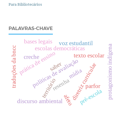
Para Bibliotecários
PALAVRAS-CHAVE
bases legais
voz estudantil
protagonismo indígena
traduções da bncc
escolas democráticas
prática de ensino
texto escolar
creche
políticas de avaliação
saber
diretriz curricular
mídia
resenha
território
parfor
pré-escola
afeto
discurso ambiental