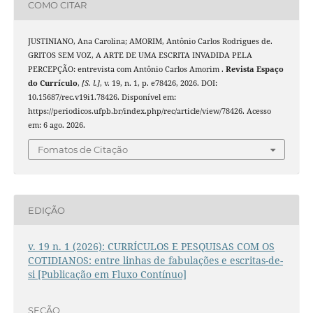
COMO CITAR
JUSTINIANO, Ana Carolina; AMORIM, Antônio Carlos Rodrigues de.
GRITOS SEM VOZ, A ARTE DE UMA ESCRITA INVADIDA PELA
PERCEPÇÃO: entrevista com Antônio Carlos Amorim .
Revista Espaço
do Currículo
,
[S. l.]
, v. 19, n. 1, p. e78426, 2026. DOI:
10.15687/rec.v19i1.78426. Disponível em:
https://periodicos.ufpb.br/index.php/rec/article/view/78426. Acesso
em: 6 ago. 2026.
Fomatos de Citação
EDIÇÃO
v. 19 n. 1 (2026): CURRÍCULOS E PESQUISAS COM OS
COTIDIANOS: entre linhas de fabulações e escritas-de-
si [Publicação em Fluxo Contínuo]
SEÇÃO