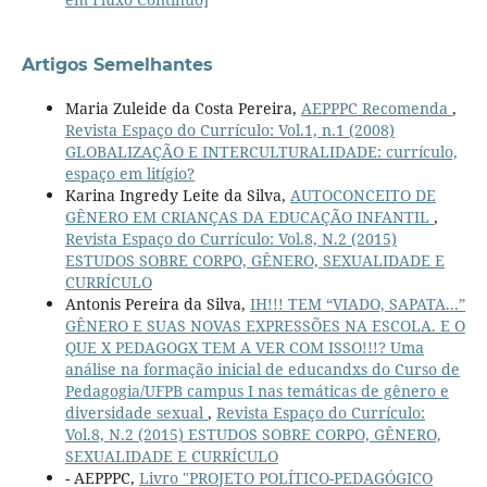
Artigos Semelhantes
Maria Zuleide da Costa Pereira,
AEPPPC Recomenda
,
Revista Espaço do Currículo: Vol.1, n.1 (2008)
GLOBALIZAÇÃO E INTERCULTURALIDADE: currículo,
espaço em litígio?
Karina Ingredy Leite da Silva,
AUTOCONCEITO DE
GÊNERO EM CRIANÇAS DA EDUCAÇÃO INFANTIL
,
Revista Espaço do Currículo: Vol.8, N.2 (2015)
ESTUDOS SOBRE CORPO, GÊNERO, SEXUALIDADE E
CURRÍCULO
Antonis Pereira da Silva,
IH!!! TEM “VIADO, SAPATA...”
GÊNERO E SUAS NOVAS EXPRESSÕES NA ESCOLA. E O
QUE X PEDAGOGX TEM A VER COM ISSO!!!? Uma
análise na formação inicial de educandxs do Curso de
Pedagogia/UFPB campus I nas temáticas de gênero e
diversidade sexual
,
Revista Espaço do Currículo:
Vol.8, N.2 (2015) ESTUDOS SOBRE CORPO, GÊNERO,
SEXUALIDADE E CURRÍCULO
- AEPPPC,
Livro "PROJETO POLÍTICO-PEDAGÓGICO