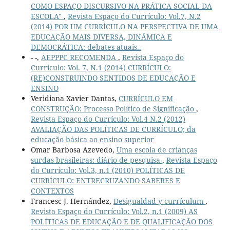
COMO ESPAÇO DISCURSIVO NA PRÁTICA SOCIAL DA
ESCOLA"
,
Revista Espaço do Currículo: Vol.7, N.2
(2014) POR UM CURRÍCULO NA PERSPECTIVA DE UMA
EDUCAÇÃO MAIS DIVERSA, DINÂMICA E
DEMOCRÁTICA: debates atuais..
- -,
AEPPPC RECOMENDA
,
Revista Espaço do
Currículo: Vol. 7, N.1 (2014) CURRÍCULO:
(RE)CONSTRUINDO SENTIDOS DE EDUCAÇÃO E
ENSINO
Veridiana Xavier Dantas,
CURRÍCULO EM
CONSTRUÇÃO: Processo Político de Significação
,
Revista Espaço do Currículo: Vol.4 N.2 (2012)
AVALIAÇÃO DAS POLÍTICAS DE CURRÍCULO; da
educação básica ao ensino superior
Omar Barbosa Azevedo,
Uma escola de crianças
surdas brasileiras: diário de pesquisa
,
Revista Espaço
do Currículo: Vol.3, n.1 (2010) POLÍTICAS DE
CURRÍCULO: ENTRECRUZANDO SABERES E
CONTEXTOS
Francesc J. Hernández,
Desigualdad y currículum
,
Revista Espaço do Currículo: Vol.2, n.1 (2009) AS
POLÍTICAS DE EDUCAÇÃO E DE QUALIFICAÇÃO DOS