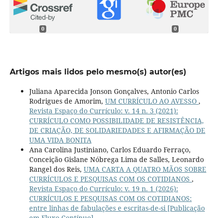
0
0
Artigos mais lidos pelo mesmo(s) autor(es)
Juliana Aparecida Jonson Gonçalves, Antonio Carlos
Rodrigues de Amorim,
UM CURRÍCULO AO AVESSO
,
Revista Espaço do Currículo: v. 14 n. 3 (2021):
CURRÍCULO COMO POSSIBILIDADE DE RESISTÊNCIA,
DE CRIAÇÃO, DE SOLIDARIEDADES E AFIRMAÇÃO DE
UMA VIDA BONITA
Ana Carolina Justiniano, Carlos Eduardo Ferraço,
Conceição Gislane Nóbrega Lima de Salles, Leonardo
Rangel dos Reis,
UMA CARTA A QUATRO MÃOS SOBRE
CURRÍCULOS E PESQUISAS COM OS COTIDIANOS
,
Revista Espaço do Currículo: v. 19 n. 1 (2026):
CURRÍCULOS E PESQUISAS COM OS COTIDIANOS:
entre linhas de fabulações e escritas-de-si [Publicação
em Fluxo Contínuo]