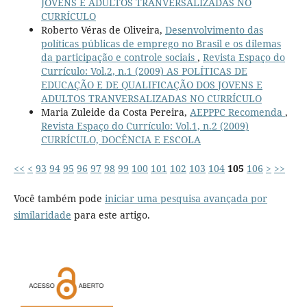
JOVENS E ADULTOS TRANVERSALIZADAS NO
CURRÍCULO
Roberto Véras de Oliveira,
Desenvolvimento das
políticas públicas de emprego no Brasil e os dilemas
da participação e controle sociais
,
Revista Espaço do
Currículo: Vol.2, n.1 (2009) AS POLÍTICAS DE
EDUCAÇÃO E DE QUALIFICAÇÃO DOS JOVENS E
ADULTOS TRANVERSALIZADAS NO CURRÍCULO
Maria Zuleide da Costa Pereira,
AEPPPC Recomenda
,
Revista Espaço do Currículo: Vol.1, n.2 (2009)
CURRÍCULO, DOCÊNCIA E ESCOLA
<<
<
93
94
95
96
97
98
99
100
101
102
103
104
105
106
>
>>
Você também pode
iniciar uma pesquisa avançada por
similaridade
para este artigo.