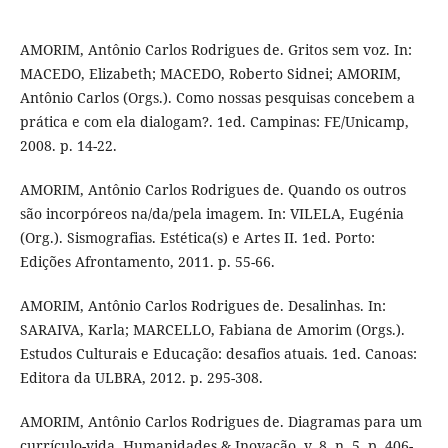
AMORIM, Antônio Carlos Rodrigues de. Gritos sem voz. In:
MACEDO, Elizabeth; MACEDO, Roberto Sidnei; AMORIM,
Antônio Carlos (Orgs.). Como nossas pesquisas concebem a
prática e com ela dialogam?. 1ed. Campinas: FE/Unicamp,
2008. p. 14-22.
AMORIM, Antônio Carlos Rodrigues de. Quando os outros
são incorpóreos na/da/pela imagem. In: VILELA, Eugénia
(Org.). Sismografias. Estética(s) e Artes II. 1ed. Porto:
Edições Afrontamento, 2011. p. 55-66.
AMORIM, Antônio Carlos Rodrigues de. Desalinhas. In:
SARAIVA, Karla; MARCELLO, Fabiana de Amorim (Orgs.).
Estudos Culturais e Educação: desafios atuais. 1ed. Canoas:
Editora da ULBRA, 2012. p. 295-308.
AMORIM, Antônio Carlos Rodrigues de. Diagramas para um
currículo-vida. Humanidades & Inovação, v. 8, n. 5, p. 406-