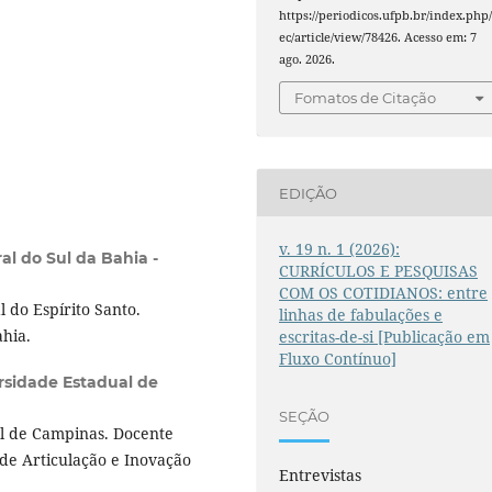
https://periodicos.ufpb.br/index.php/
ec/article/view/78426. Acesso em: 7
ago. 2026.
Fomatos de Citação
EDIÇÃO
v. 19 n. 1 (2026):
al do Sul da Bahia -
CURRÍCULOS E PESQUISAS
COM OS COTIDIANOS: entre
 do Espírito Santo.
linhas de fabulações e
ahia.
escritas-de-si [Publicação em
Fluxo Contínuo]
rsidade Estadual de
SEÇÃO
l de Campinas. Docente
de Articulação e Inovação
Entrevistas