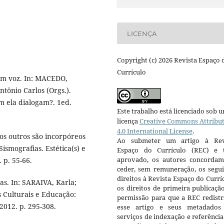
LICENÇA
Copyright (c) 2026 Revista Espaço 
Currículo
em voz. In: MACEDO,
tônio Carlos (Orgs.).
m ela dialogam?. 1ed.
Este trabalho está licenciado sob 
licença
Creative Commons Attribu
4.0 International License
.
s outros são incorpóreos
Ao submeter um artigo à Rev
ismografias. Estética(s) e
Espaço do Currículo (REC) e t
aprovado, os autores concorda
 p. 55-66.
ceder, sem remuneração, os segui
direitos à Revista Espaço do Currí
s. In: SARAIVA, Karla;
os direitos de primeira publicaçã
Culturais e Educação:
permissão para que a REC redistr
2012. p. 295-308.
esse artigo e seus metadados
serviços de indexação e referênci