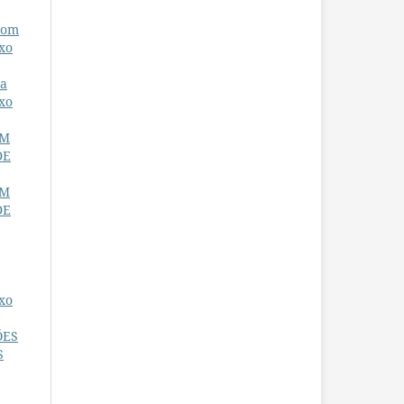
com
uxo
ta
xo
UM
DE
UM
DE
xo
ÕES
S