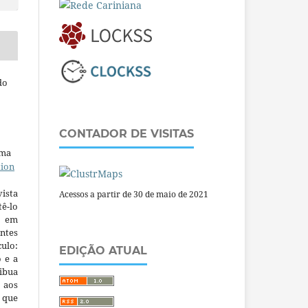
do
CONTADOR DE VISITAS
uma
tion
ista
Acessos a partir de 30 de maio de 2021
ê-lo
m em
ntes
culo:
EDIÇÃO ATUAL
o e a
ibua
 aos
a que