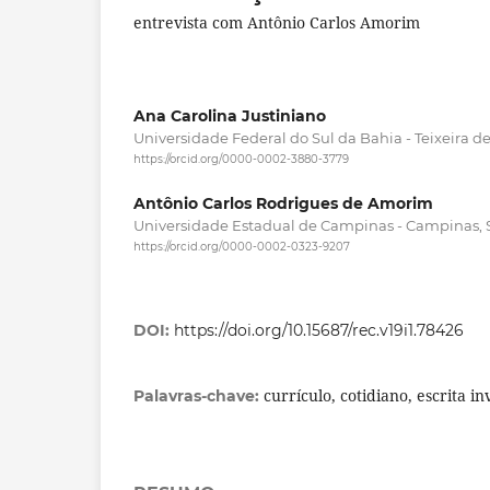
entrevista com Antônio Carlos Amorim
Ana Carolina Justiniano
Universidade Federal do Sul da Bahia - Teixeira de 
https://orcid.org/0000-0002-3880-3779
Antônio Carlos Rodrigues de Amorim
Universidade Estadual de Campinas - Campinas, Sã
https://orcid.org/0000-0002-0323-9207
DOI:
https://doi.org/10.15687/rec.v19i1.78426
currículo, cotidiano, escrita in
Palavras-chave: