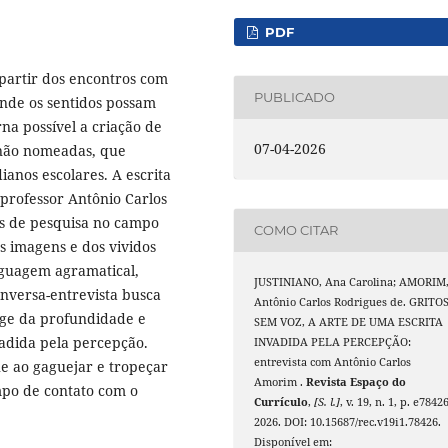
PDF
 partir dos encontros com
PUBLICADO
 onde os sentidos possam
rna possível a criação de
07-04-2026
 não nomeadas, que
ianos escolares. A escrita
 professor Antônio Carlos
s de pesquisa no campo
COMO CITAR
s imagens e dos vividos
nguagem agramatical,
JUSTINIANO, Ana Carolina; AMORIM
onversa-entrevista busca
Antônio Carlos Rodrigues de. GRITO
oge da profundidade e
SEM VOZ, A ARTE DE UMA ESCRITA
vadida pela percepção.
INVADIDA PELA PERCEPÇÃO:
entrevista com Antônio Carlos
ue ao gaguejar e tropeçar
Amorim .
Revista Espaço do
empo de contato com o
Currículo
,
[S. l.]
, v. 19, n. 1, p. e78426
2026. DOI: 10.15687/rec.v19i1.78426.
Disponível em: