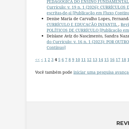
PEDAGÓGICA DO ENSINO FUNDAMENTAL 
Currículo: v. 19 n. 1 (2026): CURRÍCULOS
escritas-de-si [Publicação em Fluxo Contín
Denise Maria de Carvalho Lopes, Fernand
CURRÍCULO E EDUCAÇÃO INFANTIL
,
Revi
POLÍTICOS DE CURRÍCULO [Publicação em 
Deisiane Aviz do Nascimento, Sandra Naza
do Currículo: v. 16 n. 1 (2023): POR OU
Contínuo]
<<
<
1
2
3
4
5
6
7
8
9
10
11
12
13
14
15
16
17
18
Você também pode
iniciar uma pesquisa avança
REV