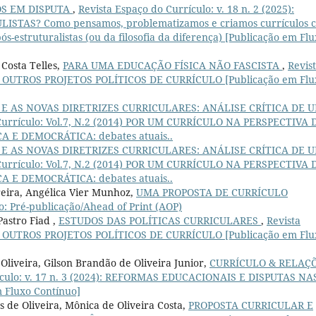
OS EM DISPUTA
,
Revista Espaço do Currículo: v. 18 n. 2 (2025):
STAS? Como pensamos, problematizamos e criamos currículos 
s-estruturalistas (ou da filosofia da diferença) [Publicação em Fl
 Costa Telles,
PARA UMA EDUCAÇÃO FÍSICA NÃO FASCISTA
,
Revis
 POR OUTROS PROJETOS POLÍTICOS DE CURRÍCULO [Publicação em Flu
E AS NOVAS DIRETRIZES CURRICULARES: ANÁLISE CRÍTICA DE 
 Currículo: Vol.7, N.2 (2014) POR UM CURRÍCULO NA PERSPECTIVA 
E DEMOCRÁTICA: debates atuais..
E AS NOVAS DIRETRIZES CURRICULARES: ANÁLISE CRÍTICA DE 
 Currículo: Vol.7, N.2 (2014) POR UM CURRÍCULO NA PERSPECTIVA 
E DEMOCRÁTICA: debates atuais..
reira, Angélica Vier Munhoz,
UMA PROPOSTA DE CURRÍCULO
o: Pré-publicação/Ahead of Print (AOP)
Pastro Fiad ,
ESTUDOS DAS POLÍTICAS CURRICULARES
,
Revista
 POR OUTROS PROJETOS POLÍTICOS DE CURRÍCULO [Publicação em Flu
Oliveira, Gilson Brandão de Oliveira Junior,
CURRÍCULO & RELAÇ
ículo: v. 17 n. 3 (2024): REFORMAS EDUCACIONAIS E DISPUTAS NA
 Fluxo Contínuo]
 de Oliveira, Mônica de Oliveira Costa,
PROPOSTA CURRICULAR E