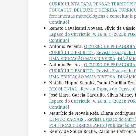
CURRICULISTA PARA PENSAR TERRITÓRI
FOUCAULT, DELEUZE E DERRIDA CURRICULI
ferramentas metodológicas e conceituais pó
Contínuo]
Renato Cavalcanti Novaes, Silvio de Cássio
Espaço do Currículo: v. 16 n. 1 (2023):
Contínuo]
Antonio Pereira,
O CURSO DE PEDAGOGIA 
CURRÍCULO ESCRITO
,
Revista Espaço do
UMA EDUCAÇÃO MAIS DIVERSA, DINÂMICA 
Antonio Pereira,
O CURSO DE PEDAGOGIA 
CURRÍCULO ESCRITO
,
Revista Espaço do
UMA EDUCAÇÃO MAIS DIVERSA, DINÂMICA 
Natália Hoppe Schultz, Rafael Padilha Fer
DECOLONIAL
,
Revista Espaço do Currícul
José María García Garduño, Silvia Miracy 
Espaço do Currículo: v. 16 n. 1 (2023):
Contínuo]
Maurício de Novais Reis, Eliana Rodrigues 
ÉTNICO-RACIAIS
,
Revista Espaço do Curr
POLÍTICAS CURRICULARES [Publicação em
Kenny de Souza Rocha, Caroline Barroncas