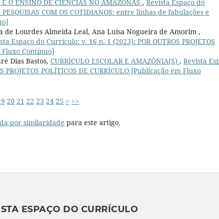
E O ENSINO DE CIÊNCIAS NO AMAZONAS
,
Revista Espaço do
 E PESQUISAS COM OS COTIDIANOS: entre linhas de fabulações e
uo]
a de Lourdes Almeida Leal, Ana Luisa Nogueira de Amorim ,
sta Espaço do Currículo: v. 16 n. 1 (2023): POR OUTROS PROJETOS
Fluxo Contínuo]
ré Dias Bastos,
CURRÍCULO ESCOLAR E AMAZÔNIA(S)
,
Revista Es
TROS PROJETOS POLÍTICOS DE CURRÍCULO [Publicação em Fluxo
19
20
21
22
23
24
25
>
>>
da por similaridade
para este artigo.
ISTA ESPAÇO DO CURRÍCULO