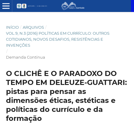
INÍCIO
/
ARQUIVOS
/
VOL.9, N.3 (2016) POLÍTICAS EM CURRÍCULO: OUTROS
COTIDIANOS, NOVOS DESAFIOS, RESISTÊNCIAS E
INVENÇÕES
/
Demanda Contínua
O CLICHÊ E O PARADOXO DO
TEMPO EM DELEUZE-GUATTARI:
pistas para pensar as
dimensões éticas, estéticas e
políticas do currículo e da
formação