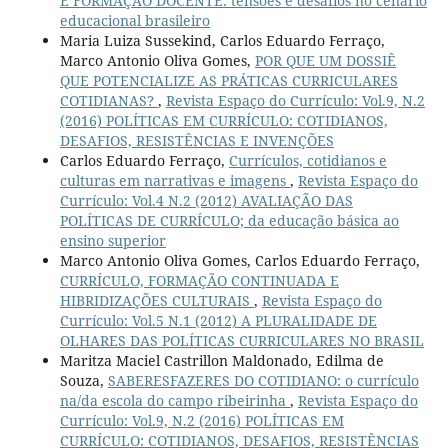
E FORMAÇÃO DOCENTE: tensões e desafios no cenário
educacional brasileiro
Maria Luiza Sussekind, Carlos Eduardo Ferraço,
Marco Antonio Oliva Gomes,
POR QUE UM DOSSIÊ
QUE POTENCIALIZE AS PRÁTICAS CURRICULARES
COTIDIANAS?
,
Revista Espaço do Currículo: Vol.9, N.2
(2016) POLÍTICAS EM CURRÍCULO: COTIDIANOS,
DESAFIOS, RESISTÊNCIAS E INVENÇÕES
Carlos Eduardo Ferraço,
Currículos, cotidianos e
culturas em narrativas e imagens
,
Revista Espaço do
Currículo: Vol.4 N.2 (2012) AVALIAÇÃO DAS
POLÍTICAS DE CURRÍCULO; da educação básica ao
ensino superior
Marco Antonio Oliva Gomes, Carlos Eduardo Ferraço,
CURRÍCULO, FORMAÇÃO CONTINUADA E
HIBRIDIZAÇÕES CULTURAIS
,
Revista Espaço do
Currículo: Vol.5 N.1 (2012) A PLURALIDADE DE
OLHARES DAS POLÍTICAS CURRICULARES NO BRASIL
Maritza Maciel Castrillon Maldonado, Edilma de
Souza,
SABERESFAZERES DO COTIDIANO: o currículo
na/da escola do campo ribeirinha
,
Revista Espaço do
Currículo: Vol.9, N.2 (2016) POLÍTICAS EM
CURRÍCULO: COTIDIANOS, DESAFIOS, RESISTÊNCIAS