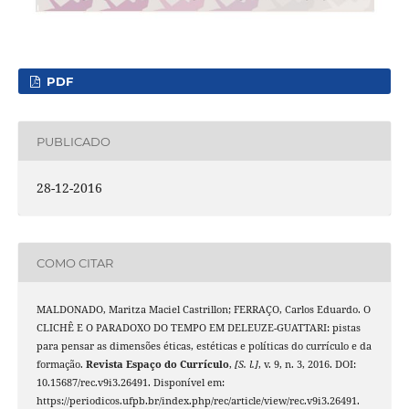
PDF
PUBLICADO
28-12-2016
COMO CITAR
MALDONADO, Maritza Maciel Castrillon; FERRAÇO, Carlos Eduardo. O
CLICHÊ E O PARADOXO DO TEMPO EM DELEUZE-GUATTARI: pistas
para pensar as dimensões éticas, estéticas e políticas do currículo e da
formação.
Revista Espaço do Currículo
,
[S. l.]
, v. 9, n. 3, 2016. DOI:
10.15687/rec.v9i3.26491. Disponível em:
https://periodicos.ufpb.br/index.php/rec/article/view/rec.v9i3.26491.