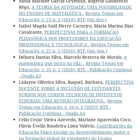
Alissá Mariane Garcia Grymuza, Rogéria Gaudencio
Rêgo,
A TEORIA DA ATIVIDADE: UMA POSSIBILIDADE
NO ENSINO DE MATEMÁTICA
,
Revista Temas em
Educação: v. 23 n. 2 (2014): RTE (jul.-dez.)
Isabel Magda Said Pierre Carneiro, Maria Marina Dias
Cavalcante,
PERSPECTIVAS PARA A FORMAÇÃO
PEDAGÓGICA DOS PROFESSORES DA EDUCAÇÃO
PROFISSIONAL E TECNOLÓGICA
,
Revista Temas em
Educação: v. 25 n. 1 (2016): RTE (jan.-jun.)
Débora Dantas Silva, Marcelo Bezerra de Morais,
A
matemática que mora na vila:
,
Revista Temas em
Educação: v. 35 n. 1 (2026): RTE - Publicação Contínua
- Qualis A3
Lislayne Oliveira Silva, Raquel, Bárbara,
PERSPECTIVA
DOCENTE SOBRE A INCLUSÃO DE ESTUDANTES
SURDOS NOS CURSOS TÉCNICOS DE INSTITUTOS
FEDERAIS: UMA REVISÃO INTEGRATIVA
,
Revista
Temas em Educação: v. 34 n. 1 (2025): RTE -
Publicação Contínua - Qualis A4
Célio Cezar Vieira Azevedo, Mariane Aparecida Coco,
Flávia Évelin Bandeira Lima Valério,
Contribuições da
Educação Física escolar no desenvolvimento motor e
na formação global de estudantes do Ensino