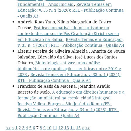
Fundamental – Anos Iniciais
,
Revista Temas em
Educação: v. 35 n. 1 (2026): RTE - Publicação Contínua
- Qualis A3
Andréia Ruas Yano, Nilma Margarida de Castro
Crusoé,
Práticas formativas do pesquisador no
contexto dos cursos de Pós-Graduação Stricto sensu
em Educação na Bahia
,
Revista Temas em Educação:
v. 33 n. 1 (2024): RTE - Publicação Contínua - Qualis A4
Elzenir Pereira de Oliveira Almeida , Anarita de Souza
Salvador, Edevaldo da Silva, José Lucas dos Santos
Oliveira,
Metodologias ativas: uma análise
bibliométrica de publicações científicas entre 2019 e
2023
,
Revista Temas em Educação: v. 33 n. 1 (2024):
RTE - Publicação Contínua - Qualis A4
Francisco de Assis da Macena, Josandra Araújo
Barreto de Melo,
A educação em direitos humanos e a
formação omnilateral na escola cidadã integral
Jocelyn Velloso Borges – São José dos Ramos/PB
,
Revista Temas em Educação: v. 34 n. 1 (2025): RTE -
Publicação Contínua - Qualis A4
<<
<
1
2
3
4
5
6
7
8
9
10
11
12
13
14
15
>
>>