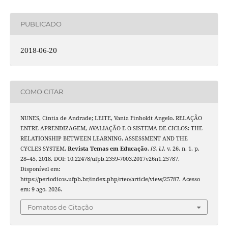
PUBLICADO
2018-06-20
COMO CITAR
NUNES, Cintia de Andrade; LEITE, Vania Finholdt Angelo. RELAÇÃO
ENTRE APRENDIZAGEM, AVALIAÇÃO E O SISTEMA DE CICLOS: THE
RELATIONSHIP BETWEEN LEARNING, ASSESSMENT AND THE
CYCLES SYSTEM.
Revista Temas em Educação
,
[S. l.]
, v. 26, n. 1, p.
28–45, 2018. DOI: 10.22478/ufpb.2359-7003.2017v26n1.25787.
Disponível em:
https://periodicos.ufpb.br/index.php/rteo/article/view/25787. Acesso
em: 9 ago. 2026.
Fomatos de Citação