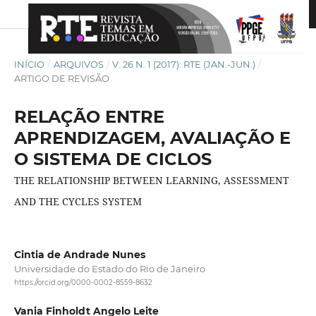
INÍCIO
/
ARQUIVOS
/
V. 26 N. 1 (2017): RTE (JAN.-JUN.)
/
ARTIGO DE REVISÃO
RELAÇÃO ENTRE
APRENDIZAGEM, AVALIAÇÃO E
O SISTEMA DE CICLOS
THE RELATIONSHIP BETWEEN LEARNING, ASSESSMENT
AND THE CYCLES SYSTEM
Cintia de Andrade Nunes
Universidade do Estado do Rio de Janeiro
https://orcid.org/0000-0002-8559-8632
Vania Finholdt Angelo Leite