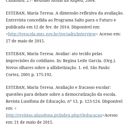
Caxambu. 27ª Reunião Anual da Anped, 2004.
ESTEBAN, Maria Teresa. A dimensão reflexiva da avaliação.
Entrevista concedida ao Programa Salto para o Futuro e
publicada em 12 de fev. de 2014. Disponível em:
<
http://tvescola.mec.gov.br/tve/salto/interview
> Acesso em:
27 de maio de 2015.
ESTEBAN, Maria Teresa. Avaliar: ato tecido pelas
imprecisões do cotidiano. In: Regina Leite Garcia. (Org.).
Novos olhares sobre a alfabetização. 1. ed. São Paulo:
Cortez, 2001 p. 175-192.
ESTEBAN, Maria Teresa. Avaliação e fracasso escolar:
questões para debate sobre a democratização da escola.
Revista Lusófona de Educação, nº 13, p. 123-124. Disponível
em: <
http://revistas.ulusofona.pt/index.php/rleducacao
>Acesso
em: 21 de maio de 2015.