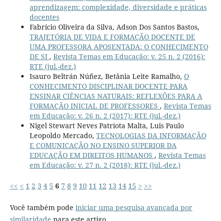
aprendizagem: complexidade, diversidade e práticas
docentes
Fabrício Oliveira da Silva, Adson Dos Santos Bastos,
TRAJETÓRIA DE VIDA E FORMAÇÃO DOCENTE DE
UMA PROFESSORA APOSENTADA: O CONHECIMENTO
DE SI
,
Revista Temas em Educação: v. 25 n. 2 (2016):
RTE (jul.-dez.)
Isauro Beltrán Núñez, Betânia Leite Ramalho,
O
CONHECIMENTO DISCIPLINAR DOCENTE PARA
ENSINAR CIÊNCIAS NATURAIS: REFLEXÕES PARA A
FORMAÇÃO INICIAL DE PROFESSORES
,
Revista Temas
em Educação: v. 26 n. 2 (2017): RTE (jul.-dez.)
Nigel Stewart Neves Patriota Malta, Luis Paulo
Leopoldo Mercado,
TECNOLOGIAS DA INFORMAÇÃO
E COMUNICAÇÃO NO ENSINO SUPERIOR DA
EDUCAÇÃO EM DIREITOS HUMANOS
,
Revista Temas
em Educação: v. 27 n. 2 (2018): RTE (jul.-dez.)
<<
<
1
2
3
4
5
6
7
8
9
10
11
12
13
14
15
>
>>
Você também pode
iniciar uma pesquisa avançada por
similaridade
para este artigo.