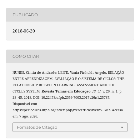
PUBLICADO
2018-06-20
COMO CITAR
NUNES, Cintia de Andrade; LEITE, Vania Finholdt Angelo. RELAÇÃO
ENTRE APRENDIZAGEM, AVALIAÇÃO E O SISTEMA DE CICLOS: THE
RELATIONSHIP BETWEEN LEARNING, ASSESSMENT AND THE
CYCLES SYSTEM.
Revista Temas em Educação
,
[S. l.]
, v. 26, n. 1, p.
28–45, 2018. DOI: 10.22478/ufpb.2359-7003.2017v26n1.25787.
Disponível em:
https://periodicos.ufpb.br/index.php/rteo/article/view/25787. Acesso
em: 7 ago. 2026.
Fomatos de Citação