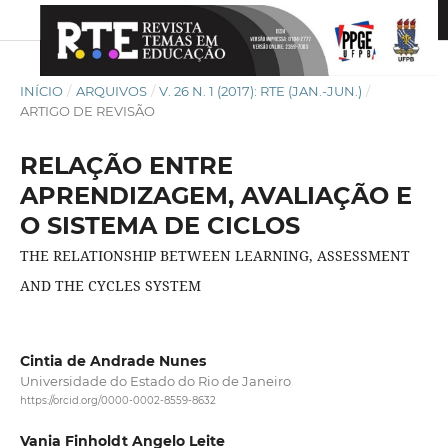
INÍCIO
/
ARQUIVOS
/
V. 26 N. 1 (2017): RTE (JAN.-JUN.)
/
ARTIGO DE REVISÃO
RELAÇÃO ENTRE
APRENDIZAGEM, AVALIAÇÃO E
O SISTEMA DE CICLOS
THE RELATIONSHIP BETWEEN LEARNING, ASSESSMENT
AND THE CYCLES SYSTEM
Cintia de Andrade Nunes
Universidade do Estado do Rio de Janeiro
https://orcid.org/0000-0002-8559-8632
Vania Finholdt Angelo Leite