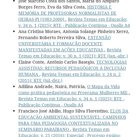
José Marcelo Costa dos Santos, Maria do Amparo
Borges Ferro, Eva da Silva Costa,
HISTÓRIA E
MEMÓRIA DE PROFESSORAS NORMALISTAS DE
OEIRAS-PI (1983-2000)
,
Revista Temas em Educação:
v. 34 n. 1 (2025): RTE - Publicação Contínua - Qualis A4
Ana Cristina Moraes, Antonia Solange Pinheiro Xerez,
Fernando Roberto Ferreira Silva,
EXTENSÃO
UNIVERSITÁRIA E FORMAÇÃO DOCENTE
MANIFESTADAS EM AÇÕES EDUCATIVAS
,
Revista
Temas em Educação: v. 30 n. 1 (2021): RTE (jan.-abr.)
Elaine Conte, Antônio Carlos Basegio,
TECNOLOGIAS
ASSISTIVAS: RECURSOS PEDAGÓGICOS À INCLUSÃO
HUMANA
,
Revista Temas em Educação: v. 24 n. 2
(2015): RTE (jul.-dez.)
Adilina Andrade, Nairá, Patrícia,
O Mapa da Vida
como prática pedagógica no Programa Mulheres Mil:
,
Revista Temas em Educação: v. 34 n. 1 (2025): RTE -
Publicação Contínua - Qualis A4
Francisco José Abílio, Hugo Silva Florentino,
ELOS DA
EDUCAÇÃO AMBIENTAL SUSTENTÁVEL: CAMINHOS
PARA UMA PEDAGOGIA CONTEXTUALIZADA NO
SEMINÁRIO PARAÍBANO
,
Revista Temas em
Educação: v. 25 (2016): Especial - Processo ensino-