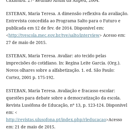
Caxambu. 27ª Reunião Anual da Anped, 2004.
ESTEBAN, Maria Teresa. A dimensão reflexiva da avaliação.
Entrevista concedida ao Programa Salto para o Futuro e
publicada em 12 de fev. de 2014. Disponível em:
<
http://tvescola.mec.gov.br/tve/salto/interview
> Acesso em:
27 de maio de 2015.
ESTEBAN, Maria Teresa. Avaliar: ato tecido pelas
imprecisões do cotidiano. In: Regina Leite Garcia. (Org.).
Novos olhares sobre a alfabetização. 1. ed. São Paulo:
Cortez, 2001 p. 175-192.
ESTEBAN, Maria Teresa. Avaliação e fracasso escolar:
questões para debate sobre a democratização da escola.
Revista Lusófona de Educação, nº 13, p. 123-124. Disponível
em: <
http://revistas.ulusofona.pt/index.php/rleducacao
>Acesso
em: 21 de maio de 2015.