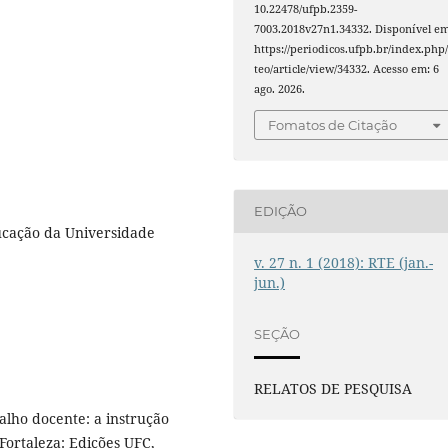
10.22478/ufpb.2359-
7003.2018v27n1.34332. Disponível em
https://periodicos.ufpb.br/index.php/
teo/article/view/34332. Acesso em: 6
ago. 2026.
Fomatos de Citação
EDIÇÃO
cação da Universidade
v. 27 n. 1 (2018): RTE (jan.-
jun.)
SEÇÃO
RELATOS DE PESQUISA
lho docente: a instrução
Fortaleza: Edições UFC,