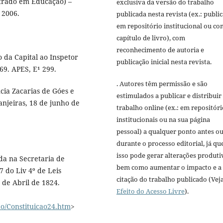
strado em Educação) –
exclusiva da versão do trabalho
 2006.
publicada nesta revista (ex.: publi
em repositório institucional ou c
capítulo de livro), com
reconhecimento de autoria e
o da Capital ao Inspetor
publicação inicial nesta revista.
69. APES, E¹ 299.
. Autores têm permissão e são
cia Zacarias de Góes e
estimulados a publicar e distribuir
anjeiras, 18 de junho de
trabalho online (ex.: em repositóri
institucionais ou na sua página
pessoal) a qualquer ponto antes o
durante o processo editorial, já qu
isso pode gerar alterações produti
ada na Secretaria de
bem como aumentar o impacto e a
7 do Liv 4º de Leis
citação do trabalho publicado (Vej
 de Abril de 1824.
Efeito do Acesso Livre
).
ao/Constituicao24.htm
>