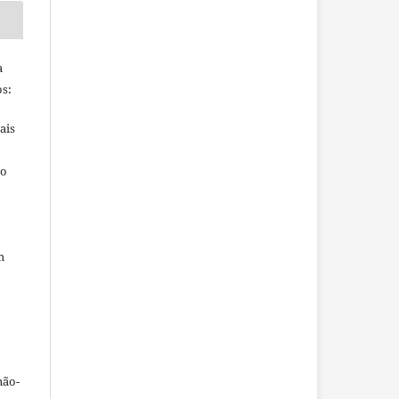
a
s:
ais
ho
m
não-