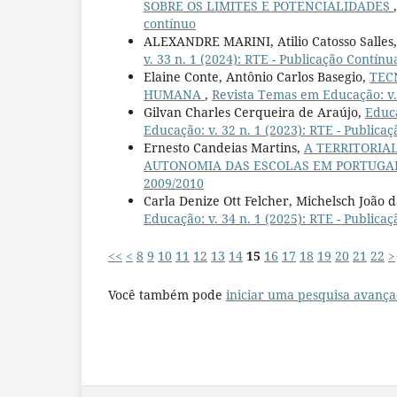
SOBRE OS LIMITES E POTENCIALIDADES
contínuo
ALEXANDRE MARINI, Atilio Catosso Salles
v. 33 n. 1 (2024): RTE - Publicação Contínu
Elaine Conte, Antônio Carlos Basegio,
TEC
HUMANA
,
Revista Temas em Educação: v. 2
Gilvan Charles Cerqueira de Araújo,
Educa
Educação: v. 32 n. 1 (2023): RTE - Publicaç
Ernesto Candeias Martins,
A TERRITORIA
AUTONOMIA DAS ESCOLAS EM PORTUG
2009/2010
Carla Denize Ott Felcher, Michelsch João d
Educação: v. 34 n. 1 (2025): RTE - Publicaç
<<
<
8
9
10
11
12
13
14
15
16
17
18
19
20
21
22
>
Você também pode
iniciar uma pesquisa avança