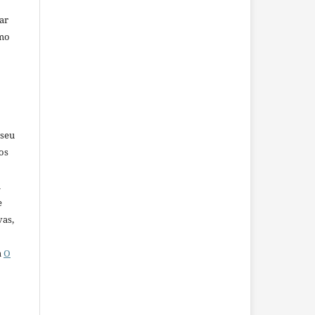
car
omo
 seu
os
u
e
vas,
a
O