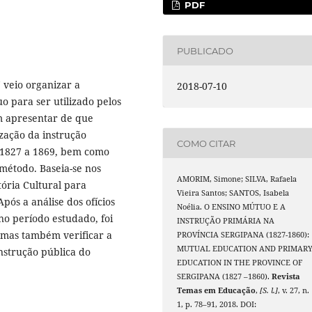
PDF
PUBLICADO
 veio organizar a
2018-07-10
 para ser utilizado pelos
em apresentar de que
zação da instrução
COMO CITAR
 1827 a 1869, bem como
método. Baseia-se nos
AMORIM, Simone; SILVA, Rafaela
ória Cultural para
Vieira Santos; SANTOS, Isabela
ós a análise dos ofícios
Noélia. O ENSINO MÚTUO E A
no período estudado, foi
INSTRUÇÃO PRIMÁRIA NA
, mas também verificar a
PROVÍNCIA SERGIPANA (1827-1860):
MUTUAL EDUCATION AND PRIMAR
instrução pública do
EDUCATION IN THE PROVINCE OF
SERGIPANA (1827 –1860).
Revista
Temas em Educação
,
[S. l.]
, v. 27, n.
1, p. 78–91, 2018. DOI: