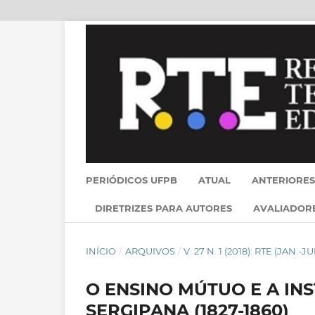
PERIÓDICOS UFPB
ATUAL
ANTERIORES
DIRETRIZES PARA AUTORES
AVALIADOR
INÍCIO
/
ARQUIVOS
/
V. 27 N. 1 (2018): RTE (JAN.-JU
O ENSINO MÚTUO E A IN
SERGIPANA (1827-1860)