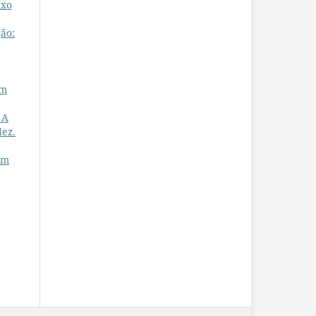
uxo
ão:
em
 A
dez.
em