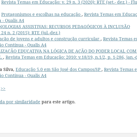
,
Revista Temas em Educação: v. 29 n. 3 (2020): RTE (set.- dez.) - Fl
,
Protagonismos e escolhas na educação
,
Revista Temas em Educaç
a - Qualis A4
NOLOGIAS ASSISTIVAS: RECURSOS PEDAGÓGICOS À INCLUSÃO
4 n. 2 (2015): RTE (jul.-dez.)
ção de jovens e adultos e construção curricular
,
Revista Temas 
ão Contínua - Qualis A4
LIZAÇÃO EDUCATIVA NA LÓGICA DE AÇÃO DO PODER LOCAL COM
AL
,
Revista Temas em Educação: 2010: v.18/19, n.1/2, p. 1-286, jan.-
a Silva,
Educação 5.0 em São José dos Campos/SP
,
Revista Temas 
ão Contínua - Qualis A4
>>
da por similaridade
para este artigo.