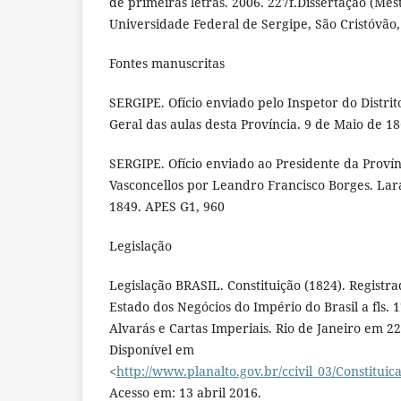
de primeiras letras. 2006. 227f.Dissertação (Me
Universidade Federal de Sergipe, São Cristóvão,
Fontes manuscritas
SERGIPE. Ofício enviado pelo Inspetor do Distrit
Geral das aulas desta Província. 9 de Maio de 18
SERGIPE. Ofício enviado ao Presidente da Provín
Vasconcellos por Leandro Francisco Borges. Lar
1849. APES G1, 960
Legislação
Legislação BRASIL. Constituição (1824). Registr
Estado dos Negócios do Império do Brasil a fls. 1
Alvarás e Cartas Imperiais. Rio de Janeiro em 22
Disponível em
<
http://www.planalto.gov.br/ccivil_03/Constituic
Acesso em: 13 abril 2016.