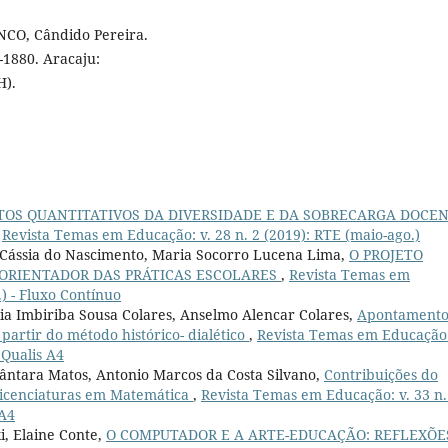
NCO, Cândido Pereira.
-1880. Aracaju:
H).
TOS QUANTITATIVOS DA DIVERSIDADE E DA SOBRECARGA DOCE
,
Revista Temas em Educação: v. 28 n. 2 (2019): RTE (maio-ago.)
 Cássia do Nascimento, Maria Socorro Lucena Lima,
O PROJETO
 ORIENTADOR DAS PRÁTICAS ESCOLARES
,
Revista Temas em
.) - Fluxo Contínuo
lia Imbiriba Sousa Colares, Anselmo Alencar Colares,
Apontamento
 partir do método histórico- dialético
,
Revista Temas em Educação:
 Qualis A4
ântara Matos, Antonio Marcos da Costa Silvano,
Contribuições do
licenciaturas em Matemática
,
Revista Temas em Educação: v. 33 n.
 A4
i, Elaine Conte,
O COMPUTADOR E A ARTE-EDUCAÇÃO: REFLEXÕE