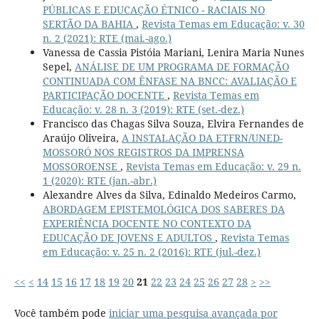
PÚBLICAS E EDUCAÇÃO ÉTNICO - RACIAIS NO
SERTÃO DA BAHIA
,
Revista Temas em Educação: v. 30
n. 2 (2021): RTE (mai.-ago.)
Vanessa de Cassia Pistóia Mariani, Lenira Maria Nunes
Sepel,
ANÁLISE DE UM PROGRAMA DE FORMAÇÃO
CONTINUADA COM ÊNFASE NA BNCC: AVALIAÇÃO E
PARTICIPAÇÃO DOCENTE
,
Revista Temas em
Educação: v. 28 n. 3 (2019): RTE (set.-dez.)
Francisco das Chagas Silva Souza, Elvira Fernandes de
Araújo Oliveira,
A INSTALAÇÃO DA ETFRN/UNED-
MOSSORÓ NOS REGISTROS DA IMPRENSA
MOSSOROENSE
,
Revista Temas em Educação: v. 29 n.
1 (2020): RTE (jan.-abr.)
Alexandre Alves da Silva, Edinaldo Medeiros Carmo,
ABORDAGEM EPISTEMOLÓGICA DOS SABERES DA
EXPERIÊNCIA DOCENTE NO CONTEXTO DA
EDUCAÇÃO DE JOVENS E ADULTOS
,
Revista Temas
em Educação: v. 25 n. 2 (2016): RTE (jul.-dez.)
<<
<
14
15
16
17
18
19
20
21
22
23
24
25
26
27
28
>
>>
Você também pode
iniciar uma pesquisa avançada por