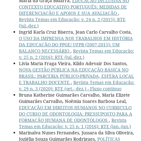
Maria da Graça Bidarra,
EDUCAÇÃO INCLUSIVA NO
CONTEXTO EDUCATIVO PORTUGUÊS: MEDIDAS DE
DIFERENCIAÇÃO E APOIOS E SUA AVALIAÇÃO
,
Revista Temas em Educação: v. 24 n. 2 (2015): RTE
(jul.-dez.)
Ingrid Karla Cruz Biserra, Jean Carlo Carvalho Costa,
O USO DA IMPRENSA NOS TRABALHOS EM HISTÓRIA
DA EDUCAÇÃO DO PPGE/ UFPB (2007-2015): UM
BALANÇO NECESSÁRIO
,
Revista Temas em Educação:
v. 25 n. 2 (2016): RTE (jul.-dez.)
Lívia Maria Fraga Vieira, Kildo Adevair Dos Santos,
NOVA GESTÃO PÚBLICA NA EDUCAÇÃO BÁSICA NO
BRASIL: PARCERIA PÚBLICO-PRIVADA, ESFERA LOCAL
E TRABALHO DOCENTE
,
Revista Temas em Educação:
v. 29 n. 3 (2020): RTE (set.- dez.) - Fluxo contínuo
Bruna Katherine Guimarães Carvalho, Maria Elizete
Guimarães Carvalho, Noêmia Soares Barbosa Leal,
EDUCAÇÃO EM DIREITOS HUMANOS NO CURRICULO
DO CURSO DE ODONTOLOGIA: PRESSUPOSTO PARA A
FORMAÇÃO HUMANA DE ODONTÓLOGOS
,
Revista
Temas em Educação: v. 25 n. 1 (2016): RTE (jan.-jun.)
Marinalva Nunes Fernandes, Jussara da Silva Oliveira,
Joziélia Souza Guimarães Rodrigues,
POLÍTICAS