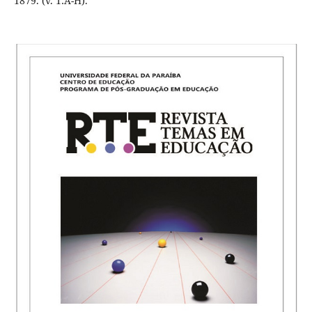
1879. (v. 1:A-H).