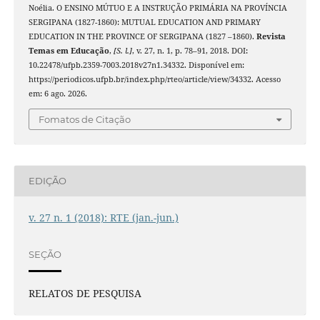
Noélia. O ENSINO MÚTUO E A INSTRUÇÃO PRIMÁRIA NA PROVÍNCIA
SERGIPANA (1827-1860): MUTUAL EDUCATION AND PRIMARY
EDUCATION IN THE PROVINCE OF SERGIPANA (1827 –1860).
Revista
Temas em Educação
,
[S. l.]
, v. 27, n. 1, p. 78–91, 2018. DOI:
10.22478/ufpb.2359-7003.2018v27n1.34332. Disponível em:
https://periodicos.ufpb.br/index.php/rteo/article/view/34332. Acesso
em: 6 ago. 2026.
Fomatos de Citação
EDIÇÃO
v. 27 n. 1 (2018): RTE (jan.-jun.)
SEÇÃO
RELATOS DE PESQUISA