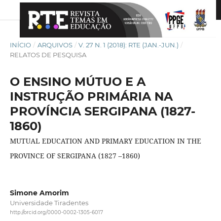
INÍCIO
/
ARQUIVOS
/
V. 27 N. 1 (2018): RTE (JAN.-JUN.)
/
RELATOS DE PESQUISA
O ENSINO MÚTUO E A
INSTRUÇÃO PRIMÁRIA NA
PROVÍNCIA SERGIPANA (1827-
1860)
MUTUAL EDUCATION AND PRIMARY EDUCATION IN THE
PROVINCE OF SERGIPANA (1827 –1860)
Simone Amorim
Universidade Tiradentes
http://orcid.org/0000-0002-1305-6017