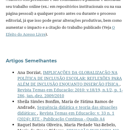
seu trabalho online (ex.: em repositórios institucionais ou na sua
página pessoal) a qualquer ponto antes ou durante o processo
editorial, já que isso pode gerar alterações produtivas, bem como
aumentar o impacto e a citação do trabalho publicado (Veja
O
Efeito do Acesso Livre
).
Artigos Semelhantes
Ana Dorziat,
IMPLICAÇÕES DA GLOBALIZAÇÃO NA
POLÍTICA DE INCLUSÃO ESCOLAR: REFLEXÕES PARA
ALÉM DE INCLUSÃO ENQUANTO INSERÇÃO FÍSICA
,
Revista Temas em Educação: 2010: v.18/19, n.1/2, p. 1-
286, jan.-dez. 2009/2010
Sheila Simões Bonfim, Maria de Fátima Ramos de
Andrade,
Sequência didática e teoria das situações
didáticas:
,
Revista Temas em Educação: v. 33 n. 1
(2024): RTE - Publicação Contínua - Qualis A4
Raquel Batista Oliveira, Maria Piedade Vaz-Rebelo,