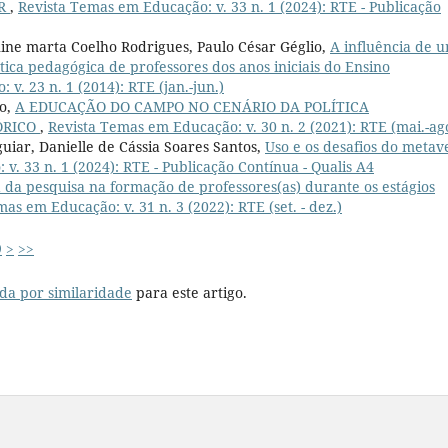
AR
,
Revista Temas em Educação: v. 33 n. 1 (2024): RTE - Publicação
nine marta Coelho Rodrigues, Paulo César Géglio,
A influência de 
ca pedagógica de professores dos anos iniciais do Ensino
v. 23 n. 1 (2014): RTE (jan.-jun.)
ho,
A EDUCAÇÃO DO CAMPO NO CENÁRIO DA POLÍTICA
ÓRICO
,
Revista Temas em Educação: v. 30 n. 2 (2021): RTE (mai.-ag
uiar, Danielle de Cássia Soares Santos,
Uso e os desafios do metav
v. 33 n. 1 (2024): RTE - Publicação Contínua - Qualis A4
 da pesquisa na formação de professores(as) durante os estágios
as em Educação: v. 31 n. 3 (2022): RTE (set. - dez.)
9
>
>>
da por similaridade
para este artigo.