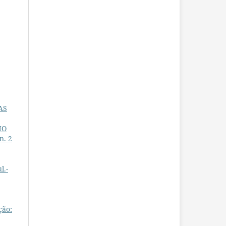
AS
NO
n. 2
l.-
ção: