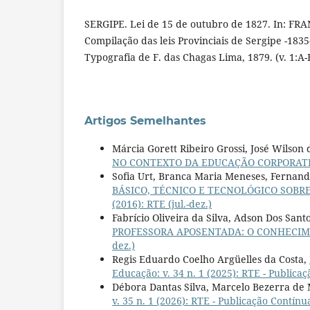
SERGIPE. Lei de 15 de outubro de 1827. In: FRA
Compilação das leis Provinciais de Sergipe -1835
Typografia de F. das Chagas Lima, 1879. (v. 1:A-
Artigos Semelhantes
Márcia Gorett Ribeiro Grossi, José Wilson
NO CONTEXTO DA EDUCAÇÃO CORPORAT
Sofia Urt, Branca Maria Meneses, Fernand
BÁSICO, TÉCNICO E TECNOLÓGICO SOBR
(2016): RTE (jul.-dez.)
Fabrício Oliveira da Silva, Adson Dos Sant
PROFESSORA APOSENTADA: O CONHECIM
dez.)
Regis Eduardo Coelho Argüelles da Costa,
Educação: v. 34 n. 1 (2025): RTE - Publicaç
Débora Dantas Silva, Marcelo Bezerra de 
v. 35 n. 1 (2026): RTE - Publicação Contínu