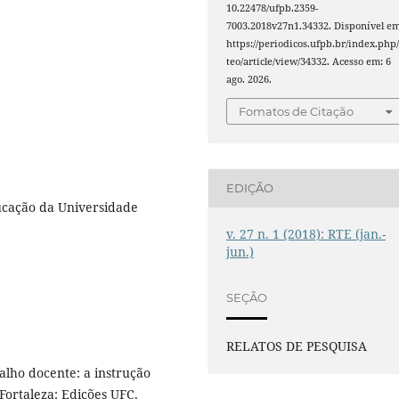
10.22478/ufpb.2359-
7003.2018v27n1.34332. Disponível em
https://periodicos.ufpb.br/index.php/
teo/article/view/34332. Acesso em: 6
ago. 2026.
Fomatos de Citação
EDIÇÃO
cação da Universidade
v. 27 n. 1 (2018): RTE (jan.-
jun.)
SEÇÃO
RELATOS DE PESQUISA
lho docente: a instrução
Fortaleza: Edições UFC,