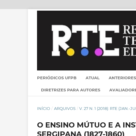
PERIÓDICOS UFPB
ATUAL
ANTERIORES
DIRETRIZES PARA AUTORES
AVALIADOR
INÍCIO
/
ARQUIVOS
/
V. 27 N. 1 (2018): RTE (JAN.-JU
O ENSINO MÚTUO E A IN
SERGIPANA (1827-1860)