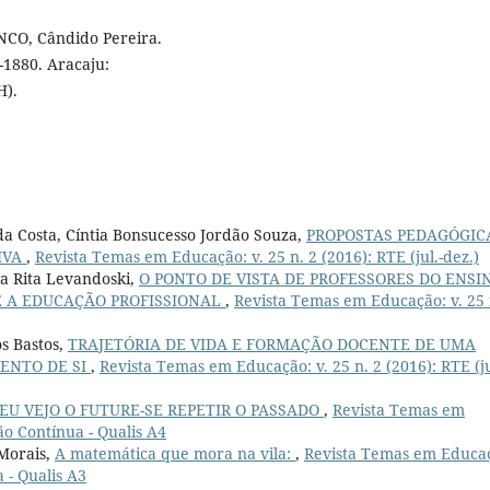
NCO, Cândido Pereira.
-1880. Aracaju:
H).
 da Costa, Cíntia Bonsucesso Jordão Souza,
PROPOSTAS PEDAGÓGIC
IVA
,
Revista Temas em Educação: v. 25 n. 2 (2016): RTE (jul.-dez.)
a Rita Levandoski,
O PONTO DE VISTA DE PROFESSORES DO ENSI
E A EDUCAÇÃO PROFISSIONAL
,
Revista Temas em Educação: v. 25 
os Bastos,
TRAJETÓRIA DE VIDA E FORMAÇÃO DOCENTE DE UMA
ENTO DE SI
,
Revista Temas em Educação: v. 25 n. 2 (2016): RTE (ju
EU VEJO O FUTURE-SE REPETIR O PASSADO
,
Revista Temas em
ão Contínua - Qualis A4
Morais,
A matemática que mora na vila:
,
Revista Temas em Educa
a - Qualis A3