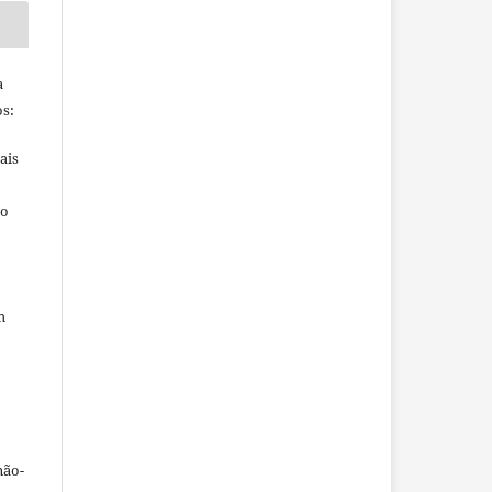
a
s:
ais
ho
m
não-