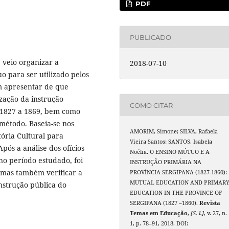
PDF
PUBLICADO
 veio organizar a
2018-07-10
 para ser utilizado pelos
em apresentar de que
zação da instrução
COMO CITAR
 1827 a 1869, bem como
método. Baseia-se nos
AMORIM, Simone; SILVA, Rafaela
ória Cultural para
Vieira Santos; SANTOS, Isabela
ós a análise dos ofícios
Noélia. O ENSINO MÚTUO E A
no período estudado, foi
INSTRUÇÃO PRIMÁRIA NA
, mas também verificar a
PROVÍNCIA SERGIPANA (1827-1860):
MUTUAL EDUCATION AND PRIMAR
instrução pública do
EDUCATION IN THE PROVINCE OF
SERGIPANA (1827 –1860).
Revista
Temas em Educação
,
[S. l.]
, v. 27, n.
1, p. 78–91, 2018. DOI: