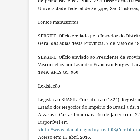
de primeiras letras. 2006. 227f.Dissertação (Me
Universidade Federal de Sergipe, São Cristóvão,
Fontes manuscritas
SERGIPE. Ofício enviado pelo Inspetor do Distrit
Geral das aulas desta Província. 9 de Maio de 18
SERGIPE. Ofício enviado ao Presidente da Provín
Vasconcellos por Leandro Francisco Borges. Lar
1849. APES G1, 960
Legislação
Legislação BRASIL. Constituição (1824). Registr
Estado dos Negócios do Império do Brasil a fls. 1
Alvarás e Cartas Imperiais. Rio de Janeiro em 22
Disponível em
<
http://www.planalto.gov.br/ccivil_03/Constituic
Acesso em: 13 abril 2016.