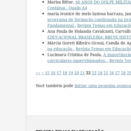
Marisa Bittar,
60 ANOS DO GOLPE MILIT
Contínua - Qualis A4
maria ivonice de melo lustosa barraza, ja
programa de formação continuada na práti
Fundamental
,
Revista Temas em Educação: 
Ana Paula de Holanda Cavalcanti, Carval
EDUCACIONAL BRASILEIRA: BREVE HIST
Márcia Gorett Ribeiro Grossi, Camila de Ag
na educação
,
Revista Temas em Educação: 
Lucimara Cristina de Paula,
A importância
curriculares supervisionados:
,
Revista Tem
<<
<
15
16
17
18
19
20
21
22
23
24
25
26
27
28
2
Você também pode
iniciar uma pesquisa avança