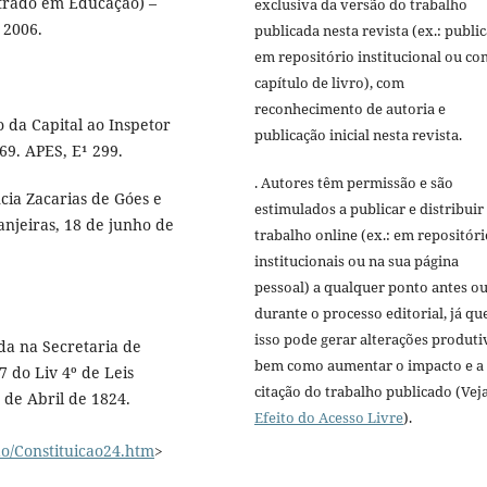
strado em Educação) –
exclusiva da versão do trabalho
 2006.
publicada nesta revista (ex.: publi
em repositório institucional ou c
capítulo de livro), com
reconhecimento de autoria e
o da Capital ao Inspetor
publicação inicial nesta revista.
69. APES, E¹ 299.
. Autores têm permissão e são
cia Zacarias de Góes e
estimulados a publicar e distribuir
anjeiras, 18 de junho de
trabalho online (ex.: em repositóri
institucionais ou na sua página
pessoal) a qualquer ponto antes o
durante o processo editorial, já qu
isso pode gerar alterações produti
ada na Secretaria de
bem como aumentar o impacto e a
7 do Liv 4º de Leis
citação do trabalho publicado (Vej
 de Abril de 1824.
Efeito do Acesso Livre
).
ao/Constituicao24.htm
>