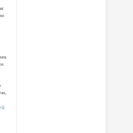
car
omo
 seu
os
u
e
vas,
a
O