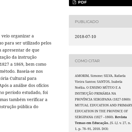
PDF
PUBLICADO
 veio organizar a
2018-07-10
 para ser utilizado pelos
em apresentar de que
zação da instrução
COMO CITAR
 1827 a 1869, bem como
método. Baseia-se nos
AMORIM, Simone; SILVA, Rafaela
ória Cultural para
Vieira Santos; SANTOS, Isabela
ós a análise dos ofícios
Noélia. O ENSINO MÚTUO E A
no período estudado, foi
INSTRUÇÃO PRIMÁRIA NA
, mas também verificar a
PROVÍNCIA SERGIPANA (1827-1860):
MUTUAL EDUCATION AND PRIMAR
instrução pública do
EDUCATION IN THE PROVINCE OF
SERGIPANA (1827 –1860).
Revista
Temas em Educação
,
[S. l.]
, v. 27, n.
1, p. 78–91, 2018. DOI: