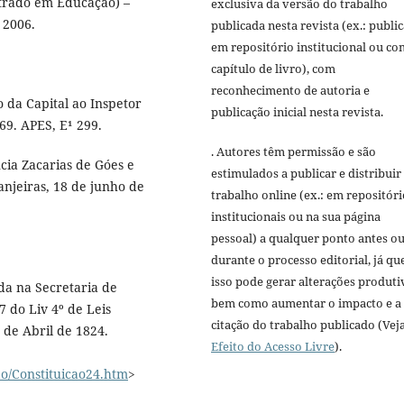
strado em Educação) –
exclusiva da versão do trabalho
 2006.
publicada nesta revista (ex.: publi
em repositório institucional ou c
capítulo de livro), com
reconhecimento de autoria e
o da Capital ao Inspetor
publicação inicial nesta revista.
69. APES, E¹ 299.
. Autores têm permissão e são
cia Zacarias de Góes e
estimulados a publicar e distribuir
anjeiras, 18 de junho de
trabalho online (ex.: em repositóri
institucionais ou na sua página
pessoal) a qualquer ponto antes o
durante o processo editorial, já qu
isso pode gerar alterações produti
ada na Secretaria de
bem como aumentar o impacto e a
7 do Liv 4º de Leis
citação do trabalho publicado (Vej
 de Abril de 1824.
Efeito do Acesso Livre
).
ao/Constituicao24.htm
>