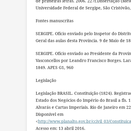
de primeiras letras. 2006. 227f.Dissertação (Me
Universidade Federal de Sergipe, São Cristóvão,
Fontes manuscritas
SERGIPE. Ofício enviado pelo Inspetor do Distrit
Geral das aulas desta Província. 9 de Maio de 18
SERGIPE. Ofício enviado ao Presidente da Provín
Vasconcellos por Leandro Francisco Borges. Lar
1849. APES G1, 960
Legislação
Legislação BRASIL. Constituição (1824). Registr
Estado dos Negócios do Império do Brasil a fls. 1
Alvarás e Cartas Imperiais. Rio de Janeiro em 22
Disponível em
<
http://www.planalto.gov.br/ccivil_03/Constituic
Acesso em: 13 abril 2016.