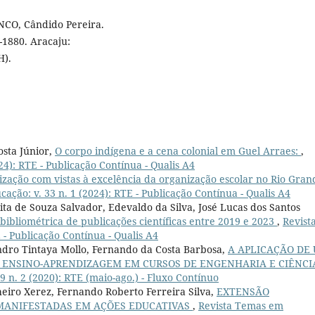
NCO, Cândido Pereira.
-1880. Aracaju:
H).
osta Júnior,
O corpo indígena e a cena colonial em Guel Arraes:
,
4): RTE - Publicação Contínua - Qualis A4
ização com vistas à excelência da organização escolar no Rio Gran
ção: v. 33 n. 1 (2024): RTE - Publicação Contínua - Qualis A4
ita de Souza Salvador, Edevaldo da Silva, José Lucas dos Santos
bibliométrica de publicações científicas entre 2019 e 2023
,
Revist
 - Publicação Contínua - Qualis A4
ndro Tintaya Mollo, Fernando da Costa Barbosa,
A APLICAÇÃO DE
 ENSINO-APRENDIZAGEM EM CURSOS DE ENGENHARIA E CIÊNCI
 n. 2 (2020): RTE (maio-ago.) - Fluxo Contínuo
heiro Xerez, Fernando Roberto Ferreira Silva,
EXTENSÃO
MANIFESTADAS EM AÇÕES EDUCATIVAS
,
Revista Temas em