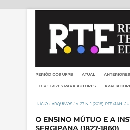
PERIÓDICOS UFPB
ATUAL
ANTERIORES
DIRETRIZES PARA AUTORES
AVALIADOR
INÍCIO
/
ARQUIVOS
/
V. 27 N. 1 (2018): RTE (JAN.-JU
O ENSINO MÚTUO E A IN
SERGIPANA (1827-1860)