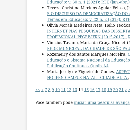
Educação: v. 30 n. 1 (2021): RTE (jan.-abr.)
Tereza Christina Mertens Aguiar Veloso, 
E O DISCURSO DA DEMOCRATIZAÇÃO DO 
Temas em Educação: v. 22 n. 2 (2013): RTE 
Olivia Morais Medeiros Neta, Helio Teodosi
INTERNET NAS PESQUISAS DAS DISSER
PROFISSIONAL PPGEP-IFRN (2015-2017)
,
R
Vinicius Tavano, Maria da Graça Nicolett
REDE MUNICIPAL DA CIDADE DE SÃO PA
Rozemeiry dos Santos Marques Moreira,
O
Educação e Sistema Nacional da Educação
Publicação Contínua - Qualis A4
Maria Josely de Figueirêdo Gomes,
ASPEC
NO IFRN CAMPUS NATAL - CIDADE ALTA
<<
<
7
8
9
10
11
12
13
14
15
16
17
18
19
20
21
>
Você também pode
iniciar uma pesquisa avança