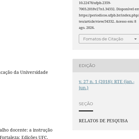
10.22478/ufpb.2359-
7003.2018v27n1.34332. Disponível em
https://periodicos.ufpb.br/index.php/
teo/article/view/34332. Acesso em: 8
ago. 2026.
Fomatos de Citação
EDIÇÃO
cação da Universidade
v. 27 n. 1 (2018): RTE (jan.-
jun.)
SEÇÃO
RELATOS DE PESQUISA
lho docente: a instrução
Fortaleza: Edições UFC,