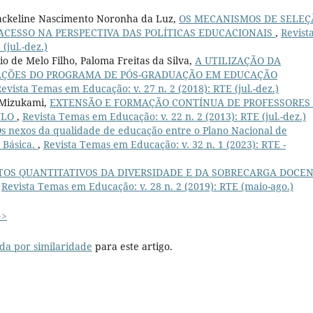
Jackeline Nascimento Noronha da Luz,
OS MECANISMOS DE SELEÇ
ACESSO NA PERSPECTIVA DAS POLÍTICAS EDUCACIONAIS
,
Revist
(jul.-dez.)
o de Melo Filho, Paloma Freitas da Silva,
A UTILIZAÇÃO DA
TAÇÕES DO PROGRAMA DE PÓS-GRADUAÇÃO EM EDUCAÇÃO
evista Temas em Educação: v. 27 n. 2 (2018): RTE (jul.-dez.)
i Mizukami,
EXTENSÃO E FORMAÇÃO CONTÍNUA DE PROFESSORES
ULO
,
Revista Temas em Educação: v. 22 n. 2 (2013): RTE (jul.-dez.)
s nexos da qualidade de educação entre o Plano Nacional de
 Básica.
,
Revista Temas em Educação: v. 32 n. 1 (2023): RTE -
TOS QUANTITATIVOS DA DIVERSIDADE E DA SOBRECARGA DOCE
,
Revista Temas em Educação: v. 28 n. 2 (2019): RTE (maio-ago.)
>>
da por similaridade
para este artigo.