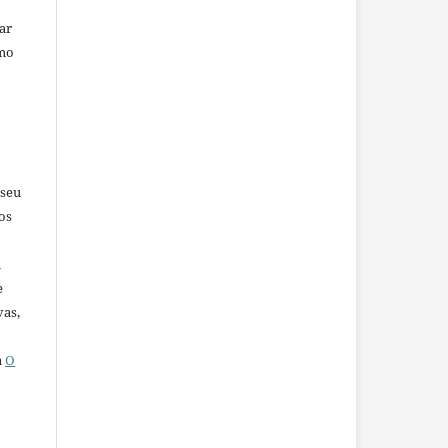
car
omo
 seu
os
u
e
vas,
a
O