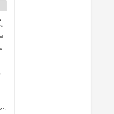
a
s:
ais
ho
m
não-