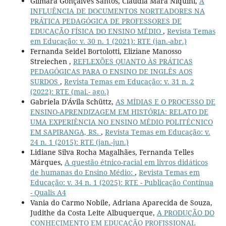
Gilmara Gonçalves Santos, Cláudia Mara Niquini,
A
INFLUÊNCIA DE DOCUMENTOS NORTEADORES NA
PRÁTICA PEDAGÓGICA DE PROFESSORES DE
EDUCAÇÃO FÍSICA DO ENSINO MÉDIO
,
Revista Temas
em Educação: v. 30 n. 1 (2021): RTE (jan.-abr.)
Fernanda Seidel Bortolotti, Eliziane Manosso
Streiechen ,
REFLEXÕES QUANTO ÀS PRÁTICAS
PEDAGÓGICAS PARA O ENSINO DE INGLÊS AOS
SURDOS
,
Revista Temas em Educação: v. 31 n. 2
(2022): RTE (mai.- ago.)
Gabriela D'Ávila Schüttz,
AS MÍDIAS E O PROCESSO DE
ENSINO-APRENDIZAGEM EM HISTÓRIA: RELATO DE
UMA EXPERIÊNCIA NO ENSINO MÉDIO POLITÉCNICO
EM SAPIRANGA, RS.
,
Revista Temas em Educação: v.
24 n. 1 (2015): RTE (jan.-jun.)
Lidiane Silva Rocha Magalhães, Fernanda Telles
Márques,
A questão étnico-racial em livros didáticos
de humanas do Ensino Médio:
,
Revista Temas em
Educação: v. 34 n. 1 (2025): RTE - Publicação Contínua
- Qualis A4
Vania do Carmo Nobile, Adriana Aparecida de Souza,
Judithe da Costa Leite Albuquerque,
A PRODUÇÃO DO
CONHECIMENTO EM EDUCAÇÃO PROFISSIONAL