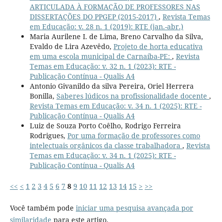
ARTICULADA À FORMAÇÃO DE PROFESSORES NAS
DISSERTAÇÕES DO PPGEP (2015-2017)
,
Revista Temas
em Educação: v. 28 n. 1 (2019): RTE (jan.-abr.)
Maria Aurilene I. de Lima, Breno Carvalho da Silva,
Evaldo de Lira Azevêdo,
Projeto de horta educativa
em uma escola municipal de Carnaíba-PE:
,
Revista
Temas em Educação: v. 32 n. 1 (2023): RTE -
Publicação Contínua - Qualis A4
Antonio Givanildo da silva Pereira, Oriel Herrera
Bonilla,
Saberes lúdicos na profissionalidade docente
,
Revista Temas em Educação: v. 34 n. 1 (2025): RTE -
Publicação Contínua - Qualis A4
Luiz de Souza Porto Coêlho, Rodrigo Ferreira
Rodrigues,
Por uma formação de professores como
intelectuais orgânicos da classe trabalhadora
,
Revista
Temas em Educação: v. 34 n. 1 (2025): RTE -
Publicação Contínua - Qualis A4
<<
<
1
2
3
4
5
6
7
8
9
10
11
12
13
14
15
>
>>
Você também pode
iniciar uma pesquisa avançada por
similaridade
para este artigo.