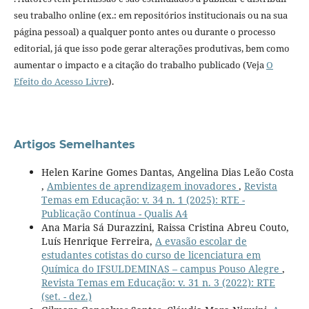
seu trabalho online (ex.: em repositórios institucionais ou na sua
página pessoal) a qualquer ponto antes ou durante o processo
editorial, já que isso pode gerar alterações produtivas, bem como
aumentar o impacto e a citação do trabalho publicado (Veja
O
Efeito do Acesso Livre
).
Artigos Semelhantes
Helen Karine Gomes Dantas, Angelina Dias Leão Costa
,
Ambientes de aprendizagem inovadores
,
Revista
Temas em Educação: v. 34 n. 1 (2025): RTE -
Publicação Contínua - Qualis A4
Ana Maria Sá Durazzini, Raissa Cristina Abreu Couto,
Luís Henrique Ferreira,
A evasão escolar de
estudantes cotistas do curso de licenciatura em
Química do IFSULDEMINAS – campus Pouso Alegre
,
Revista Temas em Educação: v. 31 n. 3 (2022): RTE
(set. - dez.)