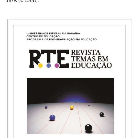
1879. (v. 1:A-H).