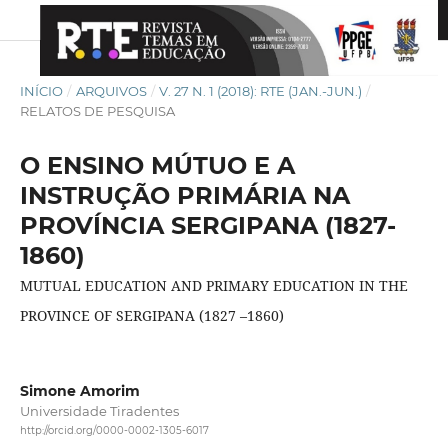
INÍCIO
/
ARQUIVOS
/
V. 27 N. 1 (2018): RTE (JAN.-JUN.)
/
RELATOS DE PESQUISA
O ENSINO MÚTUO E A
INSTRUÇÃO PRIMÁRIA NA
PROVÍNCIA SERGIPANA (1827-
1860)
MUTUAL EDUCATION AND PRIMARY EDUCATION IN THE
PROVINCE OF SERGIPANA (1827 –1860)
Simone Amorim
Universidade Tiradentes
http://orcid.org/0000-0002-1305-6017