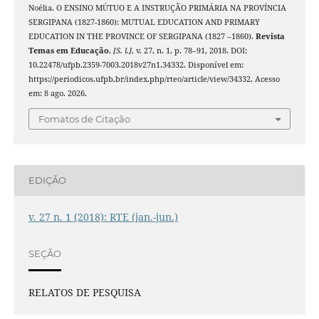
Noélia. O ENSINO MÚTUO E A INSTRUÇÃO PRIMÁRIA NA PROVÍNCIA
SERGIPANA (1827-1860): MUTUAL EDUCATION AND PRIMARY
EDUCATION IN THE PROVINCE OF SERGIPANA (1827 –1860).
Revista
Temas em Educação
,
[S. l.]
, v. 27, n. 1, p. 78–91, 2018. DOI:
10.22478/ufpb.2359-7003.2018v27n1.34332. Disponível em:
https://periodicos.ufpb.br/index.php/rteo/article/view/34332. Acesso
em: 8 ago. 2026.
Fomatos de Citação
EDIÇÃO
v. 27 n. 1 (2018): RTE (jan.-jun.)
SEÇÃO
RELATOS DE PESQUISA