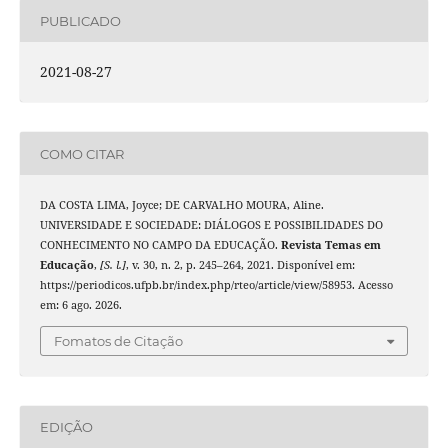
PUBLICADO
2021-08-27
COMO CITAR
DA COSTA LIMA, Joyce; DE CARVALHO MOURA, Aline.
UNIVERSIDADE E SOCIEDADE: DIÁLOGOS E POSSIBILIDADES DO
CONHECIMENTO NO CAMPO DA EDUCAÇÃO.
Revista Temas em
Educação
,
[S. l.]
, v. 30, n. 2, p. 245–264, 2021. Disponível em:
https://periodicos.ufpb.br/index.php/rteo/article/view/58953. Acesso
em: 6 ago. 2026.
Fomatos de Citação
EDIÇÃO