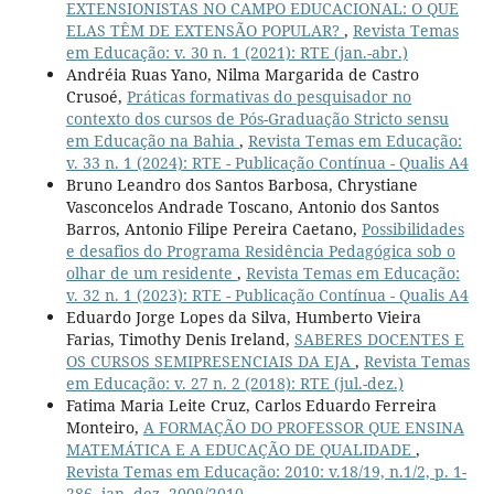
EXTENSIONISTAS NO CAMPO EDUCACIONAL: O QUE
ELAS TÊM DE EXTENSÃO POPULAR?
,
Revista Temas
em Educação: v. 30 n. 1 (2021): RTE (jan.-abr.)
Andréia Ruas Yano, Nilma Margarida de Castro
Crusoé,
Práticas formativas do pesquisador no
contexto dos cursos de Pós-Graduação Stricto sensu
em Educação na Bahia
,
Revista Temas em Educação:
v. 33 n. 1 (2024): RTE - Publicação Contínua - Qualis A4
Bruno Leandro dos Santos Barbosa, Chrystiane
Vasconcelos Andrade Toscano, Antonio dos Santos
Barros, Antonio Filipe Pereira Caetano,
Possibilidades
e desafios do Programa Residência Pedagógica sob o
olhar de um residente
,
Revista Temas em Educação:
v. 32 n. 1 (2023): RTE - Publicação Contínua - Qualis A4
Eduardo Jorge Lopes da Silva, Humberto Vieira
Farias, Timothy Denis Ireland,
SABERES DOCENTES E
OS CURSOS SEMIPRESENCIAIS DA EJA
,
Revista Temas
em Educação: v. 27 n. 2 (2018): RTE (jul.-dez.)
Fatima Maria Leite Cruz, Carlos Eduardo Ferreira
Monteiro,
A FORMAÇÃO DO PROFESSOR QUE ENSINA
MATEMÁTICA E A EDUCAÇÃO DE QUALIDADE
,
Revista Temas em Educação: 2010: v.18/19, n.1/2, p. 1-
286, jan.-dez. 2009/2010