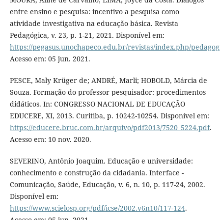
entre ensino e pesquisa: incentivo a pesquisa como
atividade investigativa na educação básica. Revista
Pedagógica, v. 23, p. 1-21, 2021. Disponível em:
https://pegasus.unochapeco.edu.br/revistas/index.php/pedagogi
Acesso em: 05 jun. 2021.
PESCE, Maly Krüger de; ANDRÉ, Marli; HOBOLD, Márcia de
Souza. Formação do professor pesquisador: procedimentos
didáticos. In: CONGRESSO NACIONAL DE EDUCAÇÃO
EDUCERE, XI, 2013. Curitiba, p. 10242-10254. Disponível em:
https://educere.bruc.com.br/arquivo/pdf2013/7520_5224.pdf
.
Acesso em: 10 nov. 2020.
SEVERINO, Antônio Joaquim. Educação e universidade:
conhecimento e construção da cidadania. Interface -
Comunicação, Saúde, Educação, v. 6, n. 10, p. 117-24, 2002.
Disponível em:
https://www.scielosp.org/pdf/icse/2002.v6n10/117-124
.
Acesso em: 05 jun. 2021.