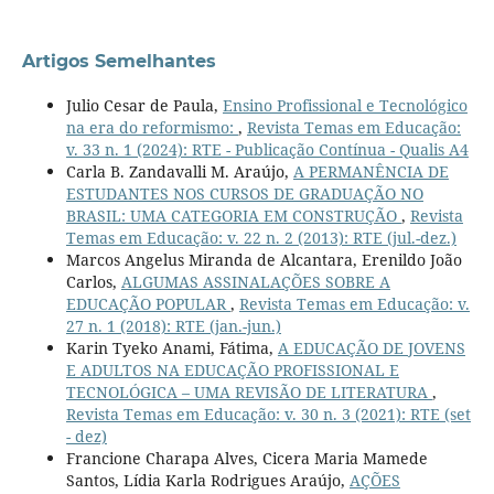
Artigos Semelhantes
Julio Cesar de Paula,
Ensino Profissional e Tecnológico
na era do reformismo:
,
Revista Temas em Educação:
v. 33 n. 1 (2024): RTE - Publicação Contínua - Qualis A4
Carla B. Zandavalli M. Araújo,
A PERMANÊNCIA DE
ESTUDANTES NOS CURSOS DE GRADUAÇÃO NO
BRASIL: UMA CATEGORIA EM CONSTRUÇÃO
,
Revista
Temas em Educação: v. 22 n. 2 (2013): RTE (jul.-dez.)
Marcos Angelus Miranda de Alcantara, Erenildo João
Carlos,
ALGUMAS ASSINALAÇÕES SOBRE A
EDUCAÇÃO POPULAR
,
Revista Temas em Educação: v.
27 n. 1 (2018): RTE (jan.-jun.)
Karin Tyeko Anami, Fátima,
A EDUCAÇÃO DE JOVENS
E ADULTOS NA EDUCAÇÃO PROFISSIONAL E
TECNOLÓGICA – UMA REVISÃO DE LITERATURA
,
Revista Temas em Educação: v. 30 n. 3 (2021): RTE (set
- dez)
Francione Charapa Alves, Cicera Maria Mamede
Santos, Lídia Karla Rodrigues Araújo,
AÇÕES