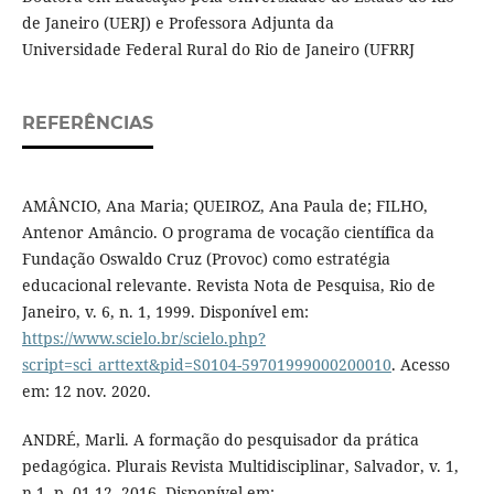
de Janeiro (UERJ) e Professora Adjunta da
Universidade Federal Rural do Rio de Janeiro (UFRRJ
REFERÊNCIAS
AMÂNCIO, Ana Maria; QUEIROZ, Ana Paula de; FILHO,
Antenor Amâncio. O programa de vocação científica da
Fundação Oswaldo Cruz (Provoc) como estratégia
educacional relevante. Revista Nota de Pesquisa, Rio de
Janeiro, v. 6, n. 1, 1999. Disponível em:
https://www.scielo.br/scielo.php?
script=sci_arttext&pid=S0104-59701999000200010
. Acesso
em: 12 nov. 2020.
ANDRÉ, Marli. A formação do pesquisador da prática
pedagógica. Plurais Revista Multidisciplinar, Salvador, v. 1,
n.1, p. 01-12, 2016. Disponível em: