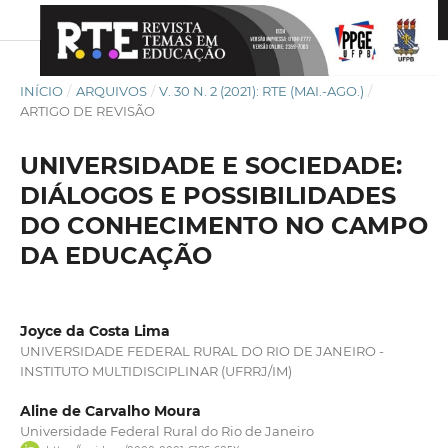
INÍCIO
/
ARQUIVOS
/
V. 30 N. 2 (2021): RTE (MAI.-AGO.)
/
ARTIGO DE REVISÃO
UNIVERSIDADE E SOCIEDADE:
DIÁLOGOS E POSSIBILIDADES
DO CONHECIMENTO NO CAMPO
DA EDUCAÇÃO
Joyce da Costa Lima
UNIVERSIDADE FEDERAL RURAL DO RIO DE JANEIRO -
INSTITUTO MULTIDISCIPLINAR (UFRRJ/IM)
Aline de Carvalho Moura
Universidade Federal Rural do Rio de Janeiro