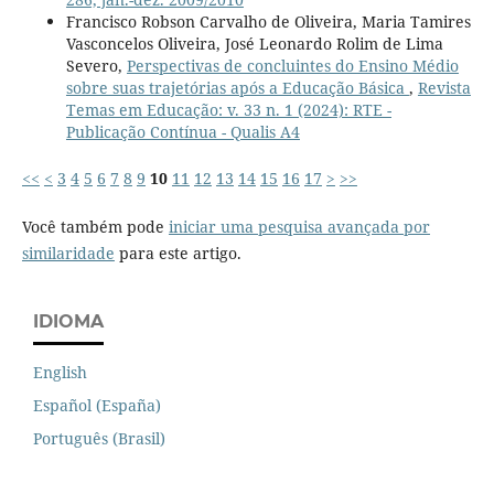
Francisco Robson Carvalho de Oliveira, Maria Tamires
Vasconcelos Oliveira, José Leonardo Rolim de Lima
Severo,
Perspectivas de concluintes do Ensino Médio
sobre suas trajetórias após a Educação Básica
,
Revista
Temas em Educação: v. 33 n. 1 (2024): RTE -
Publicação Contínua - Qualis A4
<<
<
3
4
5
6
7
8
9
10
11
12
13
14
15
16
17
>
>>
Você também pode
iniciar uma pesquisa avançada por
similaridade
para este artigo.
IDIOMA
English
Español (España)
Português (Brasil)