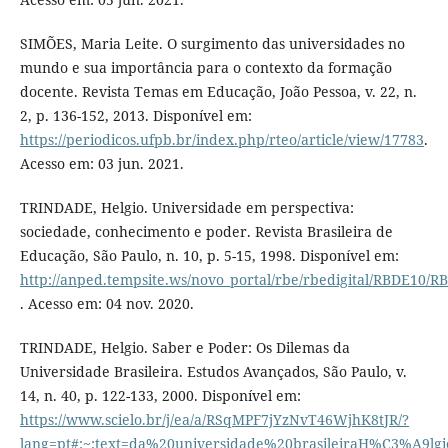
SIMÕES, Maria Leite. O surgimento das universidades no
mundo e sua importância para o contexto da formação
docente. Revista Temas em Educação, João Pessoa, v. 22, n.
2, p. 136-152, 2013. Disponível em:
https://periodicos.ufpb.br/index.php/rteo/article/view/17783
.
Acesso em: 03 jun. 2021.
TRINDADE, Helgio. Universidade em perspectiva:
sociedade, conhecimento e poder. Revista Brasileira de
Educação, São Paulo, n. 10, p. 5-15, 1998. Disponível em:
http://anped.tempsite.ws/novo_portal/rbe/rbedigital/RBDE1
. Acesso em: 04 nov. 2020.
TRINDADE, Helgio. Saber e Poder: Os Dilemas da
Universidade Brasileira. Estudos Avançados, São Paulo, v.
14, n. 40, p. 122-133, 2000. Disponível em:
https://www.scielo.br/j/ea/a/RSqMPF7jYzNvT46WjhK8tJR/?
lang=pt#:~:text=da%20universidade%20brasileiraH%C3%A9