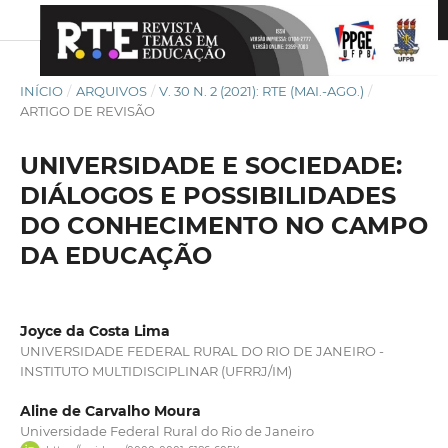
INÍCIO
/
ARQUIVOS
/
V. 30 N. 2 (2021): RTE (MAI.-AGO.)
/
ARTIGO DE REVISÃO
UNIVERSIDADE E SOCIEDADE:
DIÁLOGOS E POSSIBILIDADES
DO CONHECIMENTO NO CAMPO
DA EDUCAÇÃO
Joyce da Costa Lima
UNIVERSIDADE FEDERAL RURAL DO RIO DE JANEIRO -
INSTITUTO MULTIDISCIPLINAR (UFRRJ/IM)
Aline de Carvalho Moura
Universidade Federal Rural do Rio de Janeiro