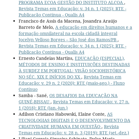
PROGRAMA ECOA GESTÃO DO INSTITUTO ALCOA
,
Revista Temas em Educação: v. 34 n. 1 (2025): RTE -
Publicação Contínua - Qualis A4
Francisco de Assis da Macena, Josandra Araújo
Barreto de Melo,
A educação em direitos humanos e a
formação omnilateral na escola cidadã integral
Jocelyn Velloso Borges – São José dos Ramos/PB
,
Revista Temas em Educação: v. 34 n. 1 (2025): RTE -
Publicação Contínua - Qualis A4
Ernesto Candeias Martins,
EDUCAÇÃO (ESPECIAL),
MÉTODOS DE ENSINO E INSTITUIÇÕES DESTINADAS
À SURDEZ EM PORTUGAL: VISÃO SOCIOHISTÓRICA
NO SÉC. XIX E INÍCIOS DO XX
,
Revista Temas em
Educação: v. 29 n. 2 (2020): RTE (maio-ago.) - Fluxo
Contínuo
Samba - Sané,
OS DESAFIOS DA EDUCAÇÃO NA
GUINÉ-BISSAU
,
Revista Temas em Educação: v. 27 n.
1 (2018): RTE (jan.-jun.)
Adilson Cristiano Habowski, Elaine Conte,
AS
TECNOLOGIAS DIGITAIS E O DESENVOLVIMENTO DA
CRIATIVIDADE HUMANA EM QUESTÃO
,
Revista
Temas em Educação: v. 28 n. 3 (2019): RTE (set.-dez.)
Liliani Correia Siqueira Schinato, Dulce Maria