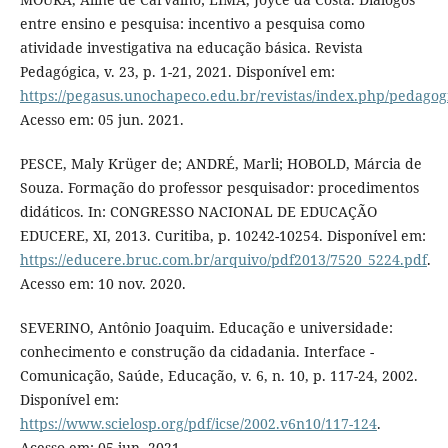
entre ensino e pesquisa: incentivo a pesquisa como
atividade investigativa na educação básica. Revista
Pedagógica, v. 23, p. 1-21, 2021. Disponível em:
https://pegasus.unochapeco.edu.br/revistas/index.php/pedagogi
Acesso em: 05 jun. 2021.
PESCE, Maly Krüger de; ANDRÉ, Marli; HOBOLD, Márcia de
Souza. Formação do professor pesquisador: procedimentos
didáticos. In: CONGRESSO NACIONAL DE EDUCAÇÃO
EDUCERE, XI, 2013. Curitiba, p. 10242-10254. Disponível em:
https://educere.bruc.com.br/arquivo/pdf2013/7520_5224.pdf
.
Acesso em: 10 nov. 2020.
SEVERINO, Antônio Joaquim. Educação e universidade:
conhecimento e construção da cidadania. Interface -
Comunicação, Saúde, Educação, v. 6, n. 10, p. 117-24, 2002.
Disponível em:
https://www.scielosp.org/pdf/icse/2002.v6n10/117-124
.
Acesso em: 05 jun. 2021.