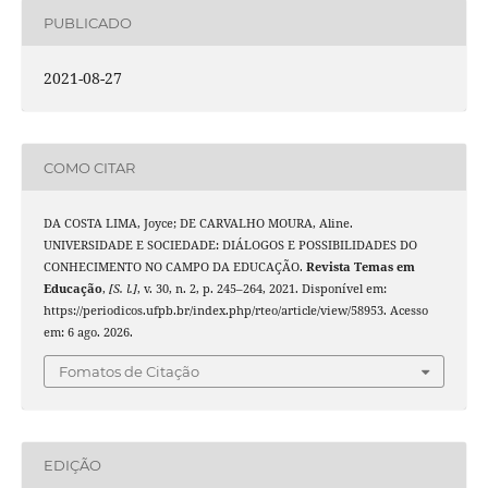
PUBLICADO
2021-08-27
COMO CITAR
DA COSTA LIMA, Joyce; DE CARVALHO MOURA, Aline.
UNIVERSIDADE E SOCIEDADE: DIÁLOGOS E POSSIBILIDADES DO
CONHECIMENTO NO CAMPO DA EDUCAÇÃO.
Revista Temas em
Educação
,
[S. l.]
, v. 30, n. 2, p. 245–264, 2021. Disponível em:
https://periodicos.ufpb.br/index.php/rteo/article/view/58953. Acesso
em: 6 ago. 2026.
Fomatos de Citação
EDIÇÃO