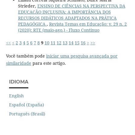
Strieder,
ENSINO DE CIÊNCIAS NA PERSPECTIVA DA
EDUCAÇÃO INCLUSIVA: A IMPORTÂNCIA DOS
RECURSOS DIDÁTICOS ADAPTADOS NA PRÁTICA
PEDAGÓGICA
,
Revista Temas em Educação: v. 29 n. 2
(2020): RTE (maio-ago.) - Fluxo Contínuo
<<
<
2
3
4
5
6
7
8
9
10
11
12
13
14
15
16
>
>>
Você também pode
iniciar uma pesquisa avançada por
similaridade
para este artigo.
IDIOMA
English
Español (España)
Português (Brasil)