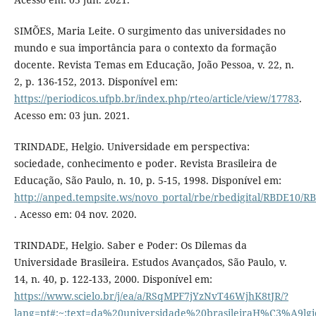
SIMÕES, Maria Leite. O surgimento das universidades no
mundo e sua importância para o contexto da formação
docente. Revista Temas em Educação, João Pessoa, v. 22, n.
2, p. 136-152, 2013. Disponível em:
https://periodicos.ufpb.br/index.php/rteo/article/view/17783
.
Acesso em: 03 jun. 2021.
TRINDADE, Helgio. Universidade em perspectiva:
sociedade, conhecimento e poder. Revista Brasileira de
Educação, São Paulo, n. 10, p. 5-15, 1998. Disponível em:
http://anped.tempsite.ws/novo_portal/rbe/rbedigital/RBDE1
. Acesso em: 04 nov. 2020.
TRINDADE, Helgio. Saber e Poder: Os Dilemas da
Universidade Brasileira. Estudos Avançados, São Paulo, v.
14, n. 40, p. 122-133, 2000. Disponível em:
https://www.scielo.br/j/ea/a/RSqMPF7jYzNvT46WjhK8tJR/?
lang=pt#:~:text=da%20universidade%20brasileiraH%C3%A9