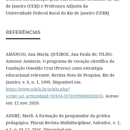
de Janeiro (UERJ) e Professora Adjunta da
Universidade Federal Rural do Rio de Janeiro (UFRRJ
REFERÊNCIAS
AMÂNCIO, Ana Maria; QUEIROZ, Ana Paula de; FILHO,
Antenor Amâncio. O programa de vocação científica da
Fundação Oswaldo Cruz (Provoc) como estratégia
educacional relevante. Revista Nota de Pesquisa, Rio de
Janeiro, v. 6, n. 1, 1999. Disponível em:
https://www.scielo.br/scielo.php?
script=sci_arttext&pid=S0104-59701999000200010
. Acesso
em: 12 nov. 2020.
ANDRÉ, Marli. A formação do pesquisador da prática
pedagógica. Plurais Revista Multidisciplinar, Salvador, v. 1,
n.1, p. 01-12, 2016. Disponível em: