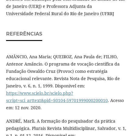
de Janeiro (UERJ) e Professora Adjunta da
Universidade Federal Rural do Rio de Janeiro (UFRRJ
REFERÊNCIAS
AMÂNCIO, Ana Maria; QUEIROZ, Ana Paula de; FILHO,
Antenor Amâncio. O programa de vocação científica da
Fundação Oswaldo Cruz (Provoc) como estratégia
educacional relevante. Revista Nota de Pesquisa, Rio de
Janeiro, v. 6, n. 1, 1999. Disponível em:
https://www.scielo.br/scielo.php?
script=sci_arttext&pid=S0104-59701999000200010
. Acesso
em: 12 nov. 2020.
ANDRÉ, Marli. A formação do pesquisador da prática
pedagógica. Plurais Revista Multidisciplinar, Salvador, v. 1,
n.1, p. 01-12, 2016. Disponível em: