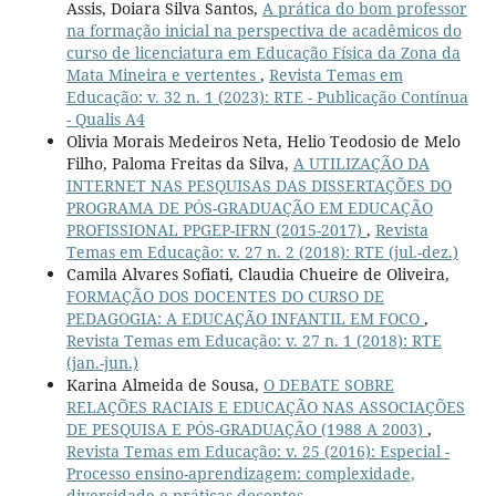
Assis, Doiara Silva Santos,
A prática do bom professor
na formação inicial na perspectiva de acadêmicos do
curso de licenciatura em Educação Física da Zona da
Mata Mineira e vertentes
,
Revista Temas em
Educação: v. 32 n. 1 (2023): RTE - Publicação Contínua
- Qualis A4
Olivia Morais Medeiros Neta, Helio Teodosio de Melo
Filho, Paloma Freitas da Silva,
A UTILIZAÇÃO DA
INTERNET NAS PESQUISAS DAS DISSERTAÇÕES DO
PROGRAMA DE PÓS-GRADUAÇÃO EM EDUCAÇÃO
PROFISSIONAL PPGEP-IFRN (2015-2017)
,
Revista
Temas em Educação: v. 27 n. 2 (2018): RTE (jul.-dez.)
Camila Alvares Sofiati, Claudia Chueire de Oliveira,
FORMAÇÃO DOS DOCENTES DO CURSO DE
PEDAGOGIA: A EDUCAÇÃO INFANTIL EM FOCO
,
Revista Temas em Educação: v. 27 n. 1 (2018): RTE
(jan.-jun.)
Karina Almeida de Sousa,
O DEBATE SOBRE
RELAÇÕES RACIAIS E EDUCAÇÃO NAS ASSOCIAÇÕES
DE PESQUISA E PÓS-GRADUAÇÃO (1988 A 2003)
,
Revista Temas em Educação: v. 25 (2016): Especial -
Processo ensino-aprendizagem: complexidade,
diversidade e práticas docentes