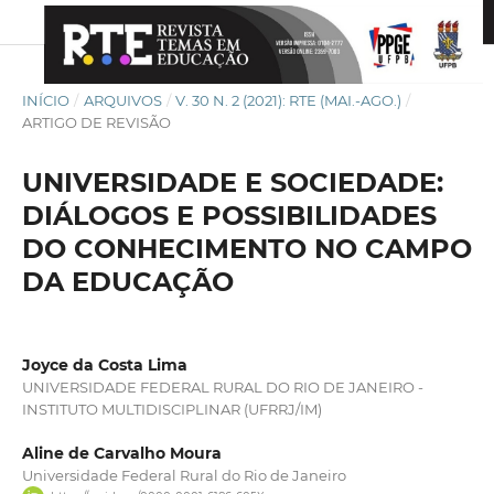
INÍCIO
/
ARQUIVOS
/
V. 30 N. 2 (2021): RTE (MAI.-AGO.)
/
ARTIGO DE REVISÃO
UNIVERSIDADE E SOCIEDADE:
DIÁLOGOS E POSSIBILIDADES
DO CONHECIMENTO NO CAMPO
DA EDUCAÇÃO
Joyce da Costa Lima
UNIVERSIDADE FEDERAL RURAL DO RIO DE JANEIRO -
INSTITUTO MULTIDISCIPLINAR (UFRRJ/IM)
Aline de Carvalho Moura
Universidade Federal Rural do Rio de Janeiro