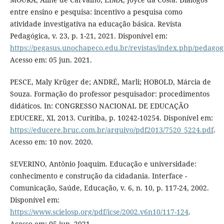
entre ensino e pesquisa: incentivo a pesquisa como
atividade investigativa na educação básica. Revista
Pedagógica, v. 23, p. 1-21, 2021. Disponível em:
https://pegasus.unochapeco.edu.br/revistas/index.php/pedagogi
Acesso em: 05 jun. 2021.
PESCE, Maly Krüger de; ANDRÉ, Marli; HOBOLD, Márcia de
Souza. Formação do professor pesquisador: procedimentos
didáticos. In: CONGRESSO NACIONAL DE EDUCAÇÃO
EDUCERE, XI, 2013. Curitiba, p. 10242-10254. Disponível em:
https://educere.bruc.com.br/arquivo/pdf2013/7520_5224.pdf
.
Acesso em: 10 nov. 2020.
SEVERINO, Antônio Joaquim. Educação e universidade:
conhecimento e construção da cidadania. Interface -
Comunicação, Saúde, Educação, v. 6, n. 10, p. 117-24, 2002.
Disponível em:
https://www.scielosp.org/pdf/icse/2002.v6n10/117-124
.
Acesso em: 05 jun. 2021.