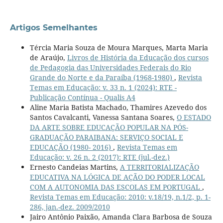
Artigos Semelhantes
Tércia Maria Souza de Moura Marques, Marta Maria
de Araújo,
Livros de História da Educação dos cursos
de Pedagogia das Universidades Federais do Rio
Grande do Norte e da Paraíba (1968-1980)
,
Revista
Temas em Educação: v. 33 n. 1 (2024): RTE -
Publicação Contínua - Qualis A4
Aline Maria Batista Machado, Thamires Azevedo dos
Santos Cavalcanti, Vanessa Santana Soares,
O ESTADO
DA ARTE SOBRE EDUCAÇÃO POPULAR NA PÓS-
GRADUAÇÃO PARAIBANA: SERVIÇO SOCIAL E
EDUCAÇÃO (1980- 2016)
,
Revista Temas em
Educação: v. 26 n. 2 (2017): RTE (jul.-dez.)
Ernesto Candeias Martins,
A TERRITORIALIZAÇÃO
EDUCATIVA NA LÓGICA DE AÇÃO DO PODER LOCAL
COM A AUTONOMIA DAS ESCOLAS EM PORTUGAL
,
Revista Temas em Educação: 2010: v.18/19, n.1/2, p. 1-
286, jan.-dez. 2009/2010
Jairo Antônio Paixão, Amanda Clara Barbosa de Souza