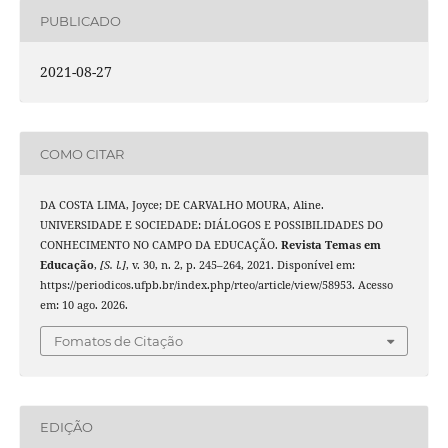
PUBLICADO
2021-08-27
COMO CITAR
DA COSTA LIMA, Joyce; DE CARVALHO MOURA, Aline.
UNIVERSIDADE E SOCIEDADE: DIÁLOGOS E POSSIBILIDADES DO
CONHECIMENTO NO CAMPO DA EDUCAÇÃO.
Revista Temas em
Educação
,
[S. l.]
, v. 30, n. 2, p. 245–264, 2021. Disponível em:
https://periodicos.ufpb.br/index.php/rteo/article/view/58953. Acesso
em: 10 ago. 2026.
Fomatos de Citação
EDIÇÃO