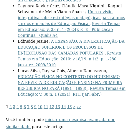
Taynara Xavier Cruz, Cláudia Mara Niquini , Raquel
Schwenck de Mello Vianna Soares,
Uma revisão
integrativa sobre estratégias pedagógicas para alunos
surdos em aulas de Educação Física
,
Revista Temas
em Educação: v. 33 n. 1 (2024): RTE - Publicação
Contínua - Qualis A4
Edineide Jezine,
A EXPANSÃO, A DIVERSIFICAÇÃO DA
EDUCAÇÃO SUPERIOR E OS PROCESSOS DE
[IN]EXCLUSÃO DAS CAMADAS POPULARES
,
Revista
Temas em Educação: 2010: v.18/19, n.1/2, p. 1-286,
jan.-dez. 2009/2010
Lucas Silva, Rayssa Gois, Alberto Damasceno,
EDUCAÇÃO FÍSICA NO CONTEXTO DO HIGIENISMO
NA REVISTA DE EDUCAÇÃO E ENSINO NA PRIMEIRA
REPÚBLICA NO PARÁ (1891 - 1893)
,
Revista Temas em
Educação: v. 30 n. 1 (2021): RTE (jan.-abr.)
1
2
3
4
5
6
7
8
9
10
11
12
13
14
15
>
>>
Você também pode
iniciar uma pesquisa avançada por
similaridade
para este artigo.