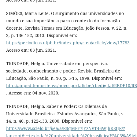
SIMÕES, Maria Leite. O surgimento das universidades no
mundo e sua importância para o contexto da formação
docente. Revista Temas em Educação, João Pessoa, v. 22, n.
2, p. 136-152, 2013. Disponível em:
https://periodicos.ufpb.br/index.php/rteo/article/view/17783
.
Acesso em: 03 jun. 2021.
TRINDADE, Helgio. Universidade em perspectiva:
sociedade, conhecimento e poder. Revista Brasileira de
Educação, São Paulo, n. 10, p. 5-15, 1998. Disponível em:
http://anped.tempsite.ws/novo_portal/rbe/rbedigital/RBDE1
. Acesso em: 04 nov. 2020.
TRINDADE, Helgio. Saber e Poder: Os Dilemas da
Universidade Brasileira. Estudos Avançados, São Paulo, v.
14, n. 40, p. 122-133, 2000. Disponível em:
https://www.scielo.br/j/ea/a/RSqMPF7jYzNvT46WjhK8tJR/?
lang=pt#:~:text=da%20universidade%20brasileiraH%C3%A9