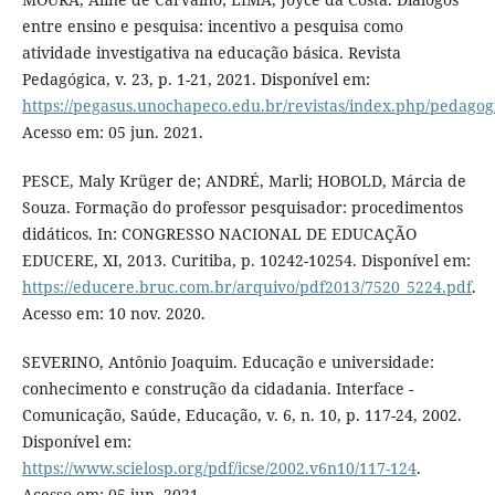
entre ensino e pesquisa: incentivo a pesquisa como
atividade investigativa na educação básica. Revista
Pedagógica, v. 23, p. 1-21, 2021. Disponível em:
https://pegasus.unochapeco.edu.br/revistas/index.php/pedagogi
Acesso em: 05 jun. 2021.
PESCE, Maly Krüger de; ANDRÉ, Marli; HOBOLD, Márcia de
Souza. Formação do professor pesquisador: procedimentos
didáticos. In: CONGRESSO NACIONAL DE EDUCAÇÃO
EDUCERE, XI, 2013. Curitiba, p. 10242-10254. Disponível em:
https://educere.bruc.com.br/arquivo/pdf2013/7520_5224.pdf
.
Acesso em: 10 nov. 2020.
SEVERINO, Antônio Joaquim. Educação e universidade:
conhecimento e construção da cidadania. Interface -
Comunicação, Saúde, Educação, v. 6, n. 10, p. 117-24, 2002.
Disponível em:
https://www.scielosp.org/pdf/icse/2002.v6n10/117-124
.
Acesso em: 05 jun. 2021.