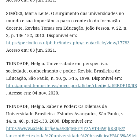
SIMÕES, Maria Leite. O surgimento das universidades no
mundo e sua importância para o contexto da formação
docente. Revista Temas em Educação, João Pessoa, v. 22, n.
2, p. 136-152, 2013. Disponível em:
https://periodicos.ufpb.br/index.php/rteo/article/view/17783
.
Acesso em: 03 jun. 2021.
TRINDADE, Helgio. Universidade em perspectiva:
sociedade, conhecimento e poder. Revista Brasileira de
Educação, São Paulo, n. 10, p. 5-15, 1998. Disponível em:
http://anped.tempsite.ws/novo_portal/rbe/rbedigital/RBDE1
. Acesso em: 04 nov. 2020.
TRINDADE, Helgio. Saber e Poder: Os Dilemas da
Universidade Brasileira. Estudos Avançados, São Paulo, v.
14, n. 40, p. 122-133, 2000. Disponível em:
https://www.scielo.br/j/ea/a/RSqMPF7jYzNvT46WjhK8tJR/?
lang=pt#:~:text=da%20universidade%20brasileiraH%C3%A9