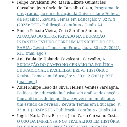
Felipe Cavalcanti Ivo, Maria Elizete Guimarães
Carvalho, Jean Carlo de Carvalho Costa,
Programa de
pós-graduação em educação da Universidade Federal
da Paraíba:
,
Revista Temas em Educação: v. 32 n. 1
(2023): RTE - Publicação Contínua - Qualis A4
Emilia Peixoto Vieira, Celia Serafim Santana,
ATUAÇÃO DO SETOR PRIVADO NA EDUCAÇÃO
INFANTIL: ESTUDO SOBRE UM MUNICÍPIO DO SUL
BAHIA
,
Revista Temas em Educação: v. 30 n. 2 (2021):
RTE (mai.-ago.)
Ana Paula de Holanda Cavalcanti, Carvalho,
A
EDUCAÇÃO DO CAMPO NO CENÁRIO DA POLÍTICA
EDUCACIONAL BRASILEIRA: BREVE HISTÓRICO
,
Revista Temas em Educação: v. 30 n. 2 (2021): RTE
(mai.-ago.)
Adiel Philipe Leão da Silva, Helena Venites Sardagna,
Políticas de educação inclusiva sob análise das noções
foucaultianas de biopolítica e governamentalidade:
um estudo de revisão
,
Revista Temas em Educação: v.
33 n. 1 (2024): RTE - Publicação Contínua - Qualis A4
Ingrid Karla Cruz Biserra, Jean Carlo Carvalho Costa,
O USO DA IMPRENSA NOS TRABALHOS EM HISTÓRIA
DA EDUCAÇÃO DO PPGE/ UFPB (2007-2015): UM