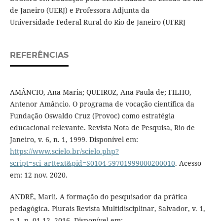
de Janeiro (UERJ) e Professora Adjunta da
Universidade Federal Rural do Rio de Janeiro (UFRRJ
REFERÊNCIAS
AMÂNCIO, Ana Maria; QUEIROZ, Ana Paula de; FILHO,
Antenor Amâncio. O programa de vocação científica da
Fundação Oswaldo Cruz (Provoc) como estratégia
educacional relevante. Revista Nota de Pesquisa, Rio de
Janeiro, v. 6, n. 1, 1999. Disponível em:
https://www.scielo.br/scielo.php?
script=sci_arttext&pid=S0104-59701999000200010
. Acesso
em: 12 nov. 2020.
ANDRÉ, Marli. A formação do pesquisador da prática
pedagógica. Plurais Revista Multidisciplinar, Salvador, v. 1,
n.1, p. 01-12, 2016. Disponível em: