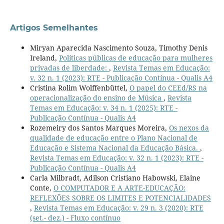
Artigos Semelhantes
Miryan Aparecida Nascimento Souza, Timothy Denis
Ireland,
Políticas públicas de educação para mulheres
privadas de liberdade:
,
Revista Temas em Educação:
v. 32 n. 1 (2023): RTE - Publicação Contínua - Qualis A4
Cristina Rolim Wolffenbüttel,
O papel do CEEd/RS na
operacionalização do ensino de Música
,
Revista
Temas em Educação: v. 34 n. 1 (2025): RTE -
Publicação Contínua - Qualis A4
Rozemeiry dos Santos Marques Moreira,
Os nexos da
qualidade de educação entre o Plano Nacional de
Educação e Sistema Nacional da Educação Básica.
,
Revista Temas em Educação: v. 32 n. 1 (2023): RTE -
Publicação Contínua - Qualis A4
Carla Milbradt, Adilson Cristiano Habowski, Elaine
Conte,
O COMPUTADOR E A ARTE-EDUCAÇÃO:
REFLEXÕES SOBRE OS LIMITES E POTENCIALIDADES
,
Revista Temas em Educação: v. 29 n. 3 (2020): RTE
(set.- dez.) - Fluxo contínuo