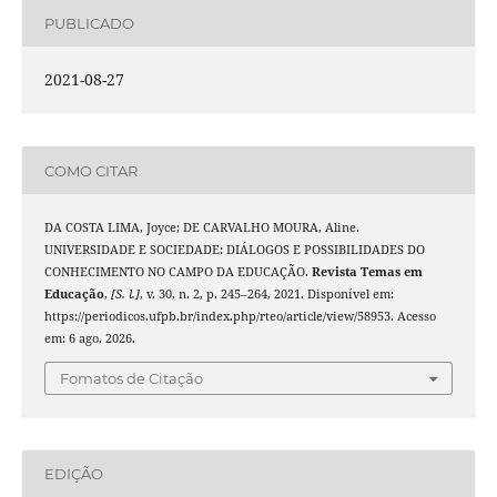
PUBLICADO
2021-08-27
COMO CITAR
DA COSTA LIMA, Joyce; DE CARVALHO MOURA, Aline.
UNIVERSIDADE E SOCIEDADE: DIÁLOGOS E POSSIBILIDADES DO
CONHECIMENTO NO CAMPO DA EDUCAÇÃO.
Revista Temas em
Educação
,
[S. l.]
, v. 30, n. 2, p. 245–264, 2021. Disponível em:
https://periodicos.ufpb.br/index.php/rteo/article/view/58953. Acesso
em: 6 ago. 2026.
Fomatos de Citação
EDIÇÃO