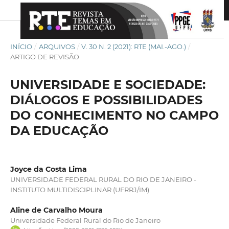
INÍCIO
/
ARQUIVOS
/
V. 30 N. 2 (2021): RTE (MAI.-AGO.)
/
ARTIGO DE REVISÃO
UNIVERSIDADE E SOCIEDADE:
DIÁLOGOS E POSSIBILIDADES
DO CONHECIMENTO NO CAMPO
DA EDUCAÇÃO
Joyce da Costa Lima
UNIVERSIDADE FEDERAL RURAL DO RIO DE JANEIRO -
INSTITUTO MULTIDISCIPLINAR (UFRRJ/IM)
Aline de Carvalho Moura
Universidade Federal Rural do Rio de Janeiro