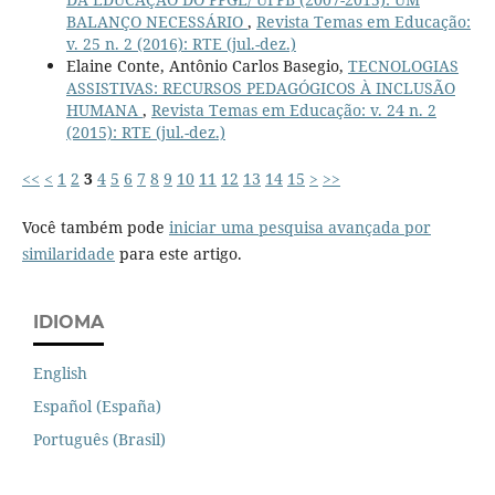
BALANÇO NECESSÁRIO
,
Revista Temas em Educação:
v. 25 n. 2 (2016): RTE (jul.-dez.)
Elaine Conte, Antônio Carlos Basegio,
TECNOLOGIAS
ASSISTIVAS: RECURSOS PEDAGÓGICOS À INCLUSÃO
HUMANA
,
Revista Temas em Educação: v. 24 n. 2
(2015): RTE (jul.-dez.)
<<
<
1
2
3
4
5
6
7
8
9
10
11
12
13
14
15
>
>>
Você também pode
iniciar uma pesquisa avançada por
similaridade
para este artigo.
IDIOMA
English
Español (España)
Português (Brasil)