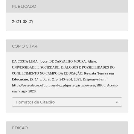
PUBLICADO
2021-08-27
COMO CITAR
DA COSTA LIMA, Joyce; DE CARVALHO MOURA, Aline.
UNIVERSIDADE E SOCIEDADE: DIÁLOGOS E POSSIBILIDADES DO
CONHECIMENTO NO CAMPO DA EDUCAÇÃO.
Revista Temas em
Educação
,
[S. l.]
, v. 30, n. 2, p. 245–264, 2021. Disponível em:
https://periodicos.ufpb.br/index.php/rteo/article/view/58953. Acesso
em: 7 ago. 2026.
Fomatos de Citação
EDIÇÃO