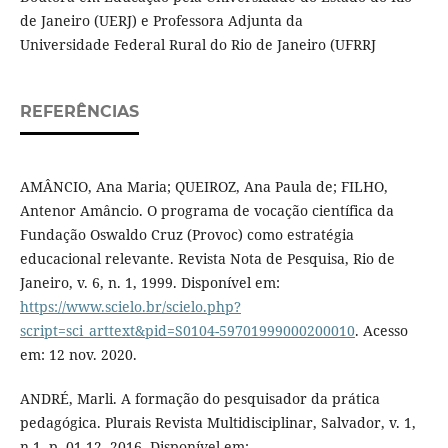
de Janeiro (UERJ) e Professora Adjunta da
Universidade Federal Rural do Rio de Janeiro (UFRRJ
REFERÊNCIAS
AMÂNCIO, Ana Maria; QUEIROZ, Ana Paula de; FILHO,
Antenor Amâncio. O programa de vocação científica da
Fundação Oswaldo Cruz (Provoc) como estratégia
educacional relevante. Revista Nota de Pesquisa, Rio de
Janeiro, v. 6, n. 1, 1999. Disponível em:
https://www.scielo.br/scielo.php?
script=sci_arttext&pid=S0104-59701999000200010
. Acesso
em: 12 nov. 2020.
ANDRÉ, Marli. A formação do pesquisador da prática
pedagógica. Plurais Revista Multidisciplinar, Salvador, v. 1,
n.1, p. 01-12, 2016. Disponível em: