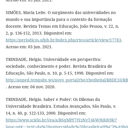
SIMÕES, Maria Leite. O surgimento das universidades no
mundo e sua importância para o contexto da formação
docente. Revista Temas em Educação, João Pessoa, v. 22, n.
2, p. 136-152, 2013. Disponível em:
https://periodicos.ufpb.br/index.php/rteo/article/view/17783
.
Acesso em: 03 jun. 2021.
TRINDADE, Helgio. Universidade em perspectiva:
sociedade, conhecimento e poder. Revista Brasileira de
Educação, São Paulo, n. 10, p. 5-15, 1998. Disponível em:
http://anped.tempsite.ws/novo_portal/rbe/rbedigital/RBDE1
. Acesso em: 04 nov. 2020.
TRINDADE, Helgio. Saber e Poder: Os Dilemas da
Universidade Brasileira. Estudos Avançados, São Paulo, v.
14, n. 40, p. 122-133, 2000. Disponível em:
https://www.scielo.br/j/ea/a/RSqMPF7jYzNvT46WjhK8tJR/?
lang=pt#:~:text=da%20universidade%20brasileiraH%C3%A9