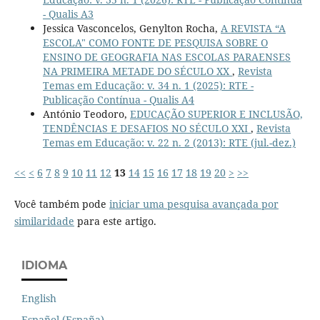
- Qualis A3
Jessica Vasconcelos, Genylton Rocha,
A REVISTA “A
ESCOLA" COMO FONTE DE PESQUISA SOBRE O
ENSINO DE GEOGRAFIA NAS ESCOLAS PARAENSES
NA PRIMEIRA METADE DO SÉCULO XX
,
Revista
Temas em Educação: v. 34 n. 1 (2025): RTE -
Publicação Contínua - Qualis A4
António Teodoro,
EDUCAÇÃO SUPERIOR E INCLUSÃO,
TENDÊNCIAS E DESAFIOS NO SÉCULO XXI
,
Revista
Temas em Educação: v. 22 n. 2 (2013): RTE (jul.-dez.)
<<
<
6
7
8
9
10
11
12
13
14
15
16
17
18
19
20
>
>>
Você também pode
iniciar uma pesquisa avançada por
similaridade
para este artigo.
IDIOMA
English
Español (España)