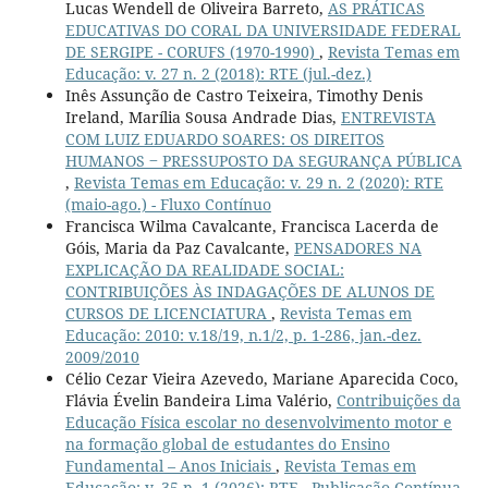
Lucas Wendell de Oliveira Barreto,
AS PRÁTICAS
EDUCATIVAS DO CORAL DA UNIVERSIDADE FEDERAL
DE SERGIPE - CORUFS (1970-1990)
,
Revista Temas em
Educação: v. 27 n. 2 (2018): RTE (jul.-dez.)
Inês Assunção de Castro Teixeira, Timothy Denis
Ireland, Marília Sousa Andrade Dias,
ENTREVISTA
COM LUIZ EDUARDO SOARES: OS DIREITOS
HUMANOS ‒ PRESSUPOSTO DA SEGURANÇA PÚBLICA
,
Revista Temas em Educação: v. 29 n. 2 (2020): RTE
(maio-ago.) - Fluxo Contínuo
Francisca Wilma Cavalcante, Francisca Lacerda de
Góis, Maria da Paz Cavalcante,
PENSADORES NA
EXPLICAÇÃO DA REALIDADE SOCIAL:
CONTRIBUIÇÕES ÀS INDAGAÇÕES DE ALUNOS DE
CURSOS DE LICENCIATURA
,
Revista Temas em
Educação: 2010: v.18/19, n.1/2, p. 1-286, jan.-dez.
2009/2010
Célio Cezar Vieira Azevedo, Mariane Aparecida Coco,
Flávia Évelin Bandeira Lima Valério,
Contribuições da
Educação Física escolar no desenvolvimento motor e
na formação global de estudantes do Ensino
Fundamental – Anos Iniciais
,
Revista Temas em
Educação: v. 35 n. 1 (2026): RTE - Publicação Contínua