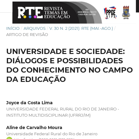
INÍCIO
/
ARQUIVOS
/
V. 30 N. 2 (2021): RTE (MAI.-AGO.)
/
ARTIGO DE REVISÃO
UNIVERSIDADE E SOCIEDADE:
DIÁLOGOS E POSSIBILIDADES
DO CONHECIMENTO NO CAMPO
DA EDUCAÇÃO
Joyce da Costa Lima
UNIVERSIDADE FEDERAL RURAL DO RIO DE JANEIRO -
INSTITUTO MULTIDISCIPLINAR (UFRRJ/IM)
Aline de Carvalho Moura
Universidade Federal Rural do Rio de Janeiro