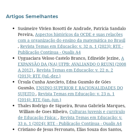
Artigos Semelhantes
Susimeire Vivien Rosotti de Andrade, Patricia Sandalo
Pereira,
Aspectos históricos da OCDE e suas relações
com a organização do ensino da matemática no Brasil
,
Revista Temas em Educação: v. 32 n. 1 (2023): RTE -
Publicação Contínua - Qualis A4
Uyguaciara Veloso Castelo Branco, Edineide Jezine,
A
EXPANSÃO DA (NA) UFPB: AVALIANDO O REUNI (2008
A 2012)
,
Revista Temas em Educação: v. 22 n. 2
(2013): RTE (jul.-dez.)
Úrsula Cunha Anecleto, Edna Gusmão de Góes
Gusmão,
ENSINO SUPERIOR E RACIONALIDADES DO
SUJEITO
,
Revista Temas em Educação: v. 23 n. 1
(2014): RTE (jan.-jun.)
Thales Rodrigo de Siqueira, Bruna Gabriela Marques,
William de Goes Ribeiro,
Culturas juvenis e currículo
de Educação Física:
,
Revista Temas em Educação: v.
33 n. 1 (2024): RTE - Publicação Contínua - Qualis A4
Cristiano de Jesus Ferronato, Elias Souza dos Santos,