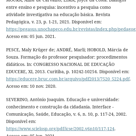
entre ensino e pesquisa: incentivo a pesquisa como
atividade investigativa na educação básica. Revista
Pedagógica, v. 23, p. 1-21, 2021. Disponível em:
https://pegasus.unochapeco.edu.br/revistas/index.php/pedagogi
Acesso em: 05 jun. 2021.
PESCE, Maly Krüger de; ANDRÉ, Marli; HOBOLD, Márcia de
Souza. Formação do professor pesquisador: procedimentos
didáticos. In: CONGRESSO NACIONAL DE EDUCAÇÃO
EDUCERE, XI, 2013. Curitiba, p. 10242-10254. Disponível em:
https://educere.bruc.com.br/arquivo/pdf2013/7520_5224.pdf
.
Acesso em: 10 nov. 2020.
SEVERINO, Antônio Joaquim. Educação e universidade:
conhecimento e construção da cidadania. Interface -
Comunicação, Saúde, Educação, v. 6, n. 10, p. 117-24, 2002.
Disponível em:
https://www.scielosp.org/pdf/icse/2002.v6n10/117-124
.
Acesso em: 05 jun. 2021.