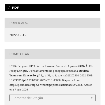
PDF
PUBLICADO
2022-12-15
COMO CITAR
UTTA, Bergson; UTTA, Adria Karoline Souza de Aquino; GONZÁLEZ,
Fredy Enrique. O encantamento da pedagogia freireana.
Revista
Temas em Educação
,
[S. l.]
, v. 32, n. 1, p. e-rte321202314, 2022. DOI:
10.22478/ufpb.2359-7003.2023v32n1.60866. Disponível em:
https://periodicos.ufpb.br/index.php/rteo/article/view/60866. Acesso
em: 7 ago. 2026.
Fomatos de Citação