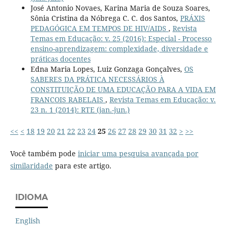
José Antonio Novaes, Karina Maria de Souza Soares,
Sônia Cristina da Nóbrega C. C. dos Santos,
PRÁXIS
PEDAGÓGICA EM TEMPOS DE HIV/AIDS
,
Revista
Temas em Educação: v. 25 (2016): Especial - Processo
ensino-aprendizagem: complexidade, diversidade e
práticas docentes
Edna Maria Lopes, Luiz Gonzaga Gonçalves,
OS
SABERES DA PRÁTICA NECESSÁRIOS À
CONSTITUIÇÃO DE UMA EDUCAÇÃO PARA A VIDA EM
FRANCOIS RABELAIS
,
Revista Temas em Educação: v.
23 n. 1 (2014): RTE (jan.-jun.)
<<
<
18
19
20
21
22
23
24
25
26
27
28
29
30
31
32
>
>>
Você também pode
iniciar uma pesquisa avançada por
similaridade
para este artigo.
IDIOMA
English