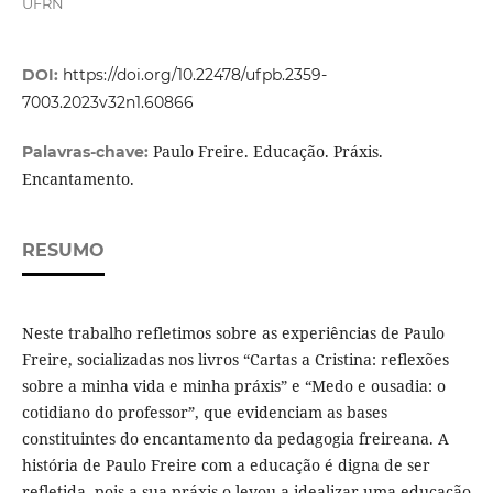
UFRN
DOI:
https://doi.org/10.22478/ufpb.2359-
7003.2023v32n1.60866
Paulo Freire. Educação. Práxis.
Palavras-chave:
Encantamento.
RESUMO
Neste trabalho refletimos sobre as experiências de Paulo
Freire, socializadas nos livros “Cartas a Cristina: reflexões
sobre a minha vida e minha práxis” e “Medo e ousadia: o
cotidiano do professor”, que evidenciam as bases
constituintes do encantamento da pedagogia freireana. A
história de Paulo Freire com a educação é digna de ser
refletida, pois a sua práxis o levou a idealizar uma educação