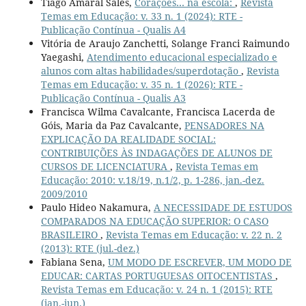
Tiago Amaral Sales,
Corações… na escola:
,
Revista
Temas em Educação: v. 33 n. 1 (2024): RTE -
Publicação Contínua - Qualis A4
Vitória de Araujo Zanchetti, Solange Franci Raimundo
Yaegashi,
Atendimento educacional especializado e
alunos com altas habilidades/superdotação
,
Revista
Temas em Educação: v. 35 n. 1 (2026): RTE -
Publicação Contínua - Qualis A3
Francisca Wilma Cavalcante, Francisca Lacerda de
Góis, Maria da Paz Cavalcante,
PENSADORES NA
EXPLICAÇÃO DA REALIDADE SOCIAL:
CONTRIBUIÇÕES ÀS INDAGAÇÕES DE ALUNOS DE
CURSOS DE LICENCIATURA
,
Revista Temas em
Educação: 2010: v.18/19, n.1/2, p. 1-286, jan.-dez.
2009/2010
Paulo Hideo Nakamura,
A NECESSIDADE DE ESTUDOS
COMPARADOS NA EDUCAÇÃO SUPERIOR: O CASO
BRASILEIRO
,
Revista Temas em Educação: v. 22 n. 2
(2013): RTE (jul.-dez.)
Fabiana Sena,
UM MODO DE ESCREVER, UM MODO DE
EDUCAR: CARTAS PORTUGUESAS OITOCENTISTAS
,
Revista Temas em Educação: v. 24 n. 1 (2015): RTE
(jan.-jun.)