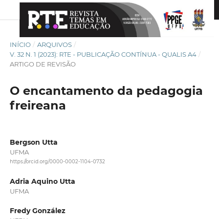
INÍCIO
/
ARQUIVOS
/
V. 32 N. 1 (2023): RTE - PUBLICAÇÃO CONTÍNUA - QUALIS A4
/
ARTIGO DE REVISÃO
O encantamento da pedagogia
freireana
Bergson Utta
UFMA
https://orcid.org/0000-0002-1104-0732
Adria Aquino Utta
UFMA
Fredy González