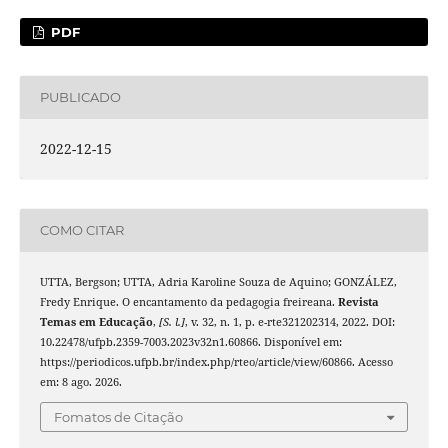
PDF
PUBLICADO
2022-12-15
COMO CITAR
UTTA, Bergson; UTTA, Adria Karoline Souza de Aquino; GONZÁLEZ,
Fredy Enrique. O encantamento da pedagogia freireana.
Revista
Temas em Educação
,
[S. l.]
, v. 32, n. 1, p. e-rte321202314, 2022. DOI:
10.22478/ufpb.2359-7003.2023v32n1.60866. Disponível em:
https://periodicos.ufpb.br/index.php/rteo/article/view/60866. Acesso
em: 8 ago. 2026.
Fomatos de Citação