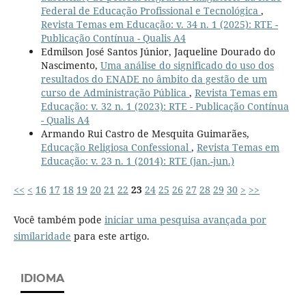
Federal de Educação Profissional e Tecnológica
,
Revista Temas em Educação: v. 34 n. 1 (2025): RTE -
Publicação Contínua - Qualis A4
Edmilson José Santos Júnior, Jaqueline Dourado do
Nascimento,
Uma análise do significado do uso dos
resultados do ENADE no âmbito da gestão de um
curso de Administração Pública
,
Revista Temas em
Educação: v. 32 n. 1 (2023): RTE - Publicação Contínua
- Qualis A4
Armando Rui Castro de Mesquita Guimarães,
Educação Religiosa Confessional
,
Revista Temas em
Educação: v. 23 n. 1 (2014): RTE (jan.-jun.)
<<
<
16
17
18
19
20
21
22
23
24
25
26
27
28
29
30
>
>>
Você também pode
iniciar uma pesquisa avançada por
similaridade
para este artigo.
IDIOMA