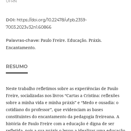
UFRN
DOI:
https://doi.org/10.22478/ufpb.2359-
7003.2023v32n1.60866
Paulo Freire. Educação. Práxis.
Palavras-chave:
Encantamento.
RESUMO
Neste trabalho refletimos sobre as experiências de Paulo
Freire, socializadas nos livros “Cartas a Cristina: reflexões
sobre a minha vida e minha práxis” e “Medo e ousadia: o
cotidiano do professor”, que evidenciam as bases
constituintes do encantamento da pedagogia freireana. A
história de Paulo Freire com a educação é digna de ser
refletida, pois a sua práxis o levou a idealizar uma educação