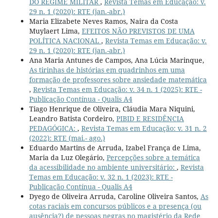
DO REGIME MILITAR
,
Revista Temas em Educação: v.
29 n. 1 (2020): RTE (jan.-abr.)
Maria Elizabete Neves Ramos, Naira da Costa
Muylaert Lima,
EFEITOS NÃO PREVISTOS DE UMA
POLÍTICA NACIONAL
,
Revista Temas em Educação: v.
29 n. 1 (2020): RTE (jan.-abr.)
Ana Maria Antunes de Campos, Ana Lúcia Marinque,
As tirinhas de histórias em quadrinhos em uma
formação de professores sobre ansiedade matemática
,
Revista Temas em Educação: v. 34 n. 1 (2025): RTE -
Publicação Contínua - Qualis A4
Tiago Henrique de Oliveira, Cláudia Mara Niquini,
Leandro Batista Cordeiro,
PIBID E RESIDÊNCIA
PEDAGÓGICA:
,
Revista Temas em Educação: v. 31 n. 2
(2022): RTE (mai.- ago.)
Eduardo Martins de Arruda, Izabel França de Lima,
Maria da Luz Olegário,
Percepções sobre a temática
da acessibilidade no ambiente universitário:
,
Revista
Temas em Educação: v. 32 n. 1 (2023): RTE -
Publicação Contínua - Qualis A4
Dyego de Oliveira Arruda, Caroline Oliveira Santos,
As
cotas raciais em concursos públicos e a presença (ou
ausência?) de pessoas negras no magistério da Rede