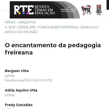
INÍCIO
/
ARQUIVOS
/
V. 32 N. 1 (2023): RTE - PUBLICAÇÃO CONTÍNUA - QUALIS A4
/
ARTIGO DE REVISÃO
O encantamento da pedagogia
freireana
Bergson Utta
UFMA
https://orcid.org/0000-0002-1104-0732
Adria Aquino Utta
UFMA
Fredy González