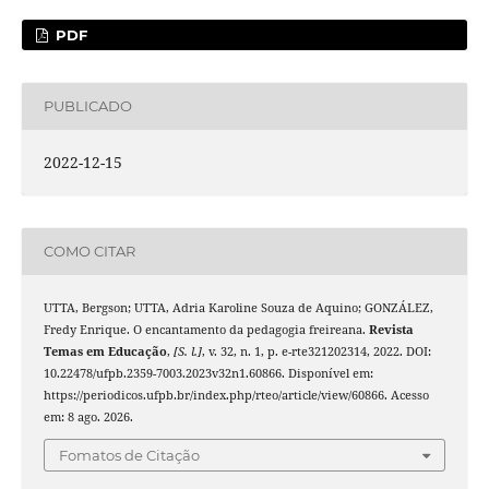
PDF
PUBLICADO
2022-12-15
COMO CITAR
UTTA, Bergson; UTTA, Adria Karoline Souza de Aquino; GONZÁLEZ,
Fredy Enrique. O encantamento da pedagogia freireana.
Revista
Temas em Educação
,
[S. l.]
, v. 32, n. 1, p. e-rte321202314, 2022. DOI:
10.22478/ufpb.2359-7003.2023v32n1.60866. Disponível em:
https://periodicos.ufpb.br/index.php/rteo/article/view/60866. Acesso
em: 8 ago. 2026.
Fomatos de Citação