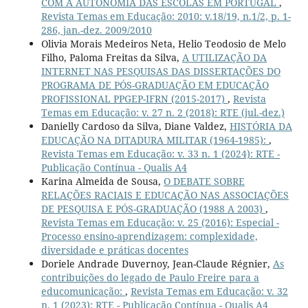
COM A AUTONOMIA DAS ESCOLAS EM PORTUGAL
,
Revista Temas em Educação: 2010: v.18/19, n.1/2, p. 1-
286, jan.-dez. 2009/2010
Olivia Morais Medeiros Neta, Helio Teodosio de Melo
Filho, Paloma Freitas da Silva,
A UTILIZAÇÃO DA
INTERNET NAS PESQUISAS DAS DISSERTAÇÕES DO
PROGRAMA DE PÓS-GRADUAÇÃO EM EDUCAÇÃO
PROFISSIONAL PPGEP-IFRN (2015-2017)
,
Revista
Temas em Educação: v. 27 n. 2 (2018): RTE (jul.-dez.)
Danielly Cardoso da Silva, Diane Valdez,
HISTÓRIA DA
EDUCAÇÃO NA DITADURA MILITAR (1964-1985):
,
Revista Temas em Educação: v. 33 n. 1 (2024): RTE -
Publicação Contínua - Qualis A4
Karina Almeida de Sousa,
O DEBATE SOBRE
RELAÇÕES RACIAIS E EDUCAÇÃO NAS ASSOCIAÇÕES
DE PESQUISA E PÓS-GRADUAÇÃO (1988 A 2003)
,
Revista Temas em Educação: v. 25 (2016): Especial -
Processo ensino-aprendizagem: complexidade,
diversidade e práticas docentes
Doriele Andrade Duvernoy, Jean-Claude Régnier,
As
contribuições do legado de Paulo Freire para a
educomunicação:
,
Revista Temas em Educação: v. 32
n. 1 (2023): RTE - Publicação Contínua - Qualis A4