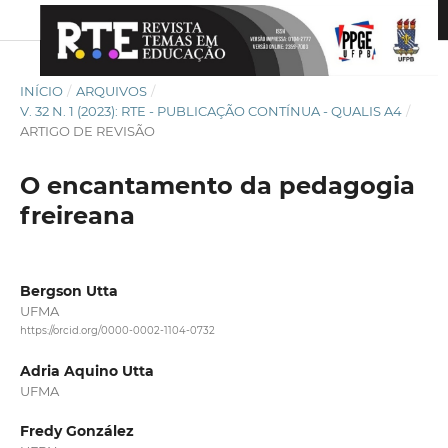
INÍCIO
/
ARQUIVOS
/
V. 32 N. 1 (2023): RTE - PUBLICAÇÃO CONTÍNUA - QUALIS A4
/
ARTIGO DE REVISÃO
O encantamento da pedagogia
freireana
Bergson Utta
UFMA
https://orcid.org/0000-0002-1104-0732
Adria Aquino Utta
UFMA
Fredy González