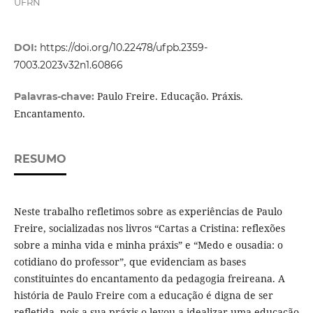
UFRN
DOI:
https://doi.org/10.22478/ufpb.2359-
7003.2023v32n1.60866
Paulo Freire. Educação. Práxis.
Palavras-chave:
Encantamento.
RESUMO
Neste trabalho refletimos sobre as experiências de Paulo
Freire, socializadas nos livros “Cartas a Cristina: reflexões
sobre a minha vida e minha práxis” e “Medo e ousadia: o
cotidiano do professor”, que evidenciam as bases
constituintes do encantamento da pedagogia freireana. A
história de Paulo Freire com a educação é digna de ser
refletida, pois a sua práxis o levou a idealizar uma educação