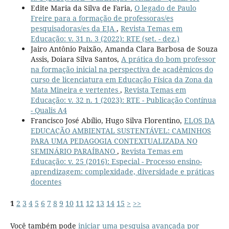
Edite Maria da Silva de Faria,
O legado de Paulo
Freire para a formação de professoras/es
pesquisadoras/es da EJA
,
Revista Temas em
Educação: v. 31 n. 3 (2022): RTE (set. - dez.)
Jairo Antônio Paixão, Amanda Clara Barbosa de Souza
Assis, Doiara Silva Santos,
A prática do bom professor
na formação inicial na perspectiva de acadêmicos do
curso de licenciatura em Educação Física da Zona da
Mata Mineira e vertentes
,
Revista Temas em
Educação: v. 32 n. 1 (2023): RTE - Publicação Contínua
- Qualis A4
Francisco José Abílio, Hugo Silva Florentino,
ELOS DA
EDUCAÇÃO AMBIENTAL SUSTENTÁVEL: CAMINHOS
PARA UMA PEDAGOGIA CONTEXTUALIZADA NO
SEMINÁRIO PARAÍBANO
,
Revista Temas em
Educação: v. 25 (2016): Especial - Processo ensino-
aprendizagem: complexidade, diversidade e práticas
docentes
1
2
3
4
5
6
7
8
9
10
11
12
13
14
15
>
>>
Você também pode
iniciar uma pesquisa avançada por