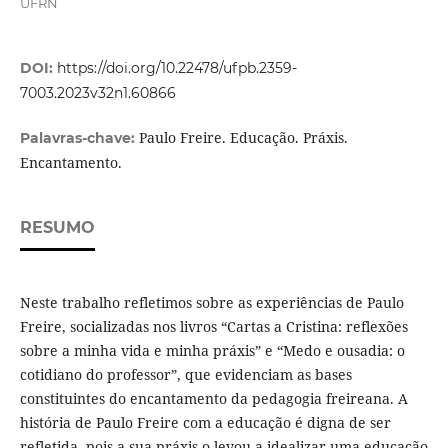
UFRN
DOI:
https://doi.org/10.22478/ufpb.2359-
7003.2023v32n1.60866
Paulo Freire. Educação. Práxis.
Palavras-chave:
Encantamento.
RESUMO
Neste trabalho refletimos sobre as experiências de Paulo
Freire, socializadas nos livros “Cartas a Cristina: reflexões
sobre a minha vida e minha práxis” e “Medo e ousadia: o
cotidiano do professor”, que evidenciam as bases
constituintes do encantamento da pedagogia freireana. A
história de Paulo Freire com a educação é digna de ser
refletida, pois a sua práxis o levou a idealizar uma educação