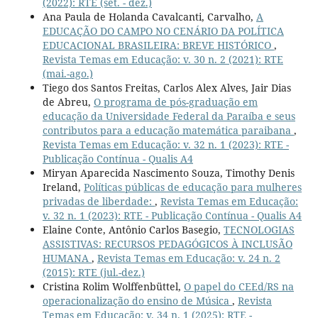
(2022): RTE (set. - dez.)
Ana Paula de Holanda Cavalcanti, Carvalho,
A
EDUCAÇÃO DO CAMPO NO CENÁRIO DA POLÍTICA
EDUCACIONAL BRASILEIRA: BREVE HISTÓRICO
,
Revista Temas em Educação: v. 30 n. 2 (2021): RTE
(mai.-ago.)
Tiego dos Santos Freitas, Carlos Alex Alves, Jair Dias
de Abreu,
O programa de pós-graduação em
educação da Universidade Federal da Paraíba e seus
contributos para a educação matemática paraibana
,
Revista Temas em Educação: v. 32 n. 1 (2023): RTE -
Publicação Contínua - Qualis A4
Miryan Aparecida Nascimento Souza, Timothy Denis
Ireland,
Políticas públicas de educação para mulheres
privadas de liberdade:
,
Revista Temas em Educação:
v. 32 n. 1 (2023): RTE - Publicação Contínua - Qualis A4
Elaine Conte, Antônio Carlos Basegio,
TECNOLOGIAS
ASSISTIVAS: RECURSOS PEDAGÓGICOS À INCLUSÃO
HUMANA
,
Revista Temas em Educação: v. 24 n. 2
(2015): RTE (jul.-dez.)
Cristina Rolim Wolffenbüttel,
O papel do CEEd/RS na
operacionalização do ensino de Música
,
Revista
Temas em Educação: v. 34 n. 1 (2025): RTE -