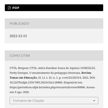
PDF
PUBLICADO
2022-12-15
COMO CITAR
UTTA, Bergson; UTTA, Adria Karoline Souza de Aquino; GONZÁLEZ,
Fredy Enrique. O encantamento da pedagogia freireana.
Revista
Temas em Educação
,
[S. l.]
, v. 32, n. 1, p. e-rte321202314, 2022. DOI:
10.22478/ufpb.2359-7003.2023v32n1.60866. Disponível em:
https://periodicos.ufpb.br/index.php/rteo/article/view/60866. Acesso
em: 8 ago. 2026.
Fomatos de Citação