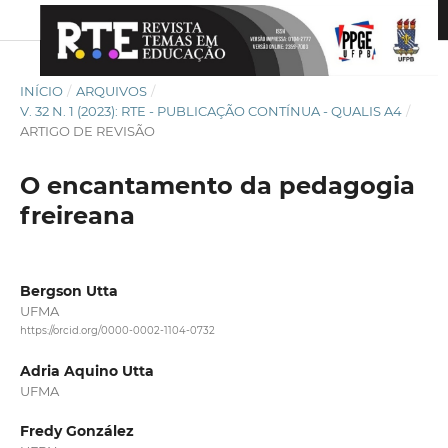
INÍCIO
/
ARQUIVOS
/
V. 32 N. 1 (2023): RTE - PUBLICAÇÃO CONTÍNUA - QUALIS A4
/
ARTIGO DE REVISÃO
O encantamento da pedagogia
freireana
Bergson Utta
UFMA
https://orcid.org/0000-0002-1104-0732
Adria Aquino Utta
UFMA
Fredy González