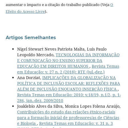
aumentar o impacto e a citação do trabalho publicado (Veja
O
Efeito do Acesso Livre
).
Artigos Semelhantes
Nigel Stewart Neves Patriota Malta, Luis Paulo
Leopoldo Mercado,
TECNOLOGIAS DA INFORMAÇÃO
E COMUNICAÇÃO NO ENSINO SUPERIOR DA
EDUCAÇÃO EM DIREITOS HUMANOS
,
Revista Temas
em Educação: v. 27 n. 2 (2018): RTE (jul.-dez.)
Ana Dorziat,
IMPLICAÇÕES DA GLOBALIZAÇÃO NA
POLÍTICA DE INCLUSÃO ESCOLAR: REFLEXÕES PARA
ALÉM DE INCLUSÃO ENQUANTO INSERÇÃO FÍSICA
,
Revista Temas em Educação: 2010: v.18/19, n.1/2, p. 1-
286, jan.-dez. 2009/2010
Joaklebio Alves da Silva, Monica Lopes Folena Araújo,
Contribuições do estudo das relações étnico-raciais
para a formação inicial de professores/as de Ciências
e Biologia
,
Revista Temas em Educação: v. 31 n. 3