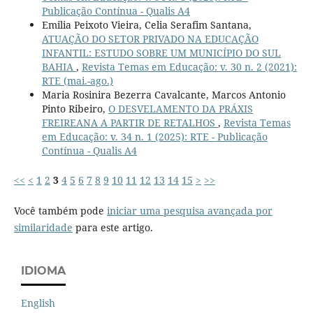
Publicação Contínua - Qualis A4
Emilia Peixoto Vieira, Celia Serafim Santana,
ATUAÇÃO DO SETOR PRIVADO NA EDUCAÇÃO
INFANTIL: ESTUDO SOBRE UM MUNICÍPIO DO SUL
BAHIA
,
Revista Temas em Educação: v. 30 n. 2 (2021):
RTE (mai.-ago.)
Maria Rosinira Bezerra Cavalcante, Marcos Antonio
Pinto Ribeiro,
O DESVELAMENTO DA PRÁXIS
FREIREANA A PARTIR DE RETALHOS
,
Revista Temas
em Educação: v. 34 n. 1 (2025): RTE - Publicação
Contínua - Qualis A4
<<
<
1
2
3
4
5
6
7
8
9
10
11
12
13
14
15
>
>>
Você também pode
iniciar uma pesquisa avançada por
similaridade
para este artigo.
IDIOMA
English