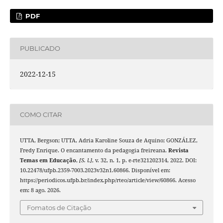
PDF
PUBLICADO
2022-12-15
COMO CITAR
UTTA, Bergson; UTTA, Adria Karoline Souza de Aquino; GONZÁLEZ,
Fredy Enrique. O encantamento da pedagogia freireana.
Revista
Temas em Educação
,
[S. l.]
, v. 32, n. 1, p. e-rte321202314, 2022. DOI:
10.22478/ufpb.2359-7003.2023v32n1.60866. Disponível em:
https://periodicos.ufpb.br/index.php/rteo/article/view/60866. Acesso
em: 8 ago. 2026.
Fomatos de Citação