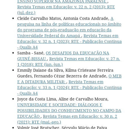
ENSINO SUPERIOR NA AMAZÔNIA PARAENSE
,
Revista Temas em Educação: v. 22 n. 2 (2013): RTE
(jul.-dez.)
Cleide Carvalho Matos, Antonia Costa Andrade,
A
pesquisa na linha de políticas educacionais no âmbito
do programa de pós-graduação em educação da
Universidade Federal do Amapá
,
Revista Temas em
Educação: v. 32 n. 1 (2023): RTE - Publicação Contínua
- Qualis A4
Samba - Sané,
OS DESAFIOS DA EDUCAÇÃO NA
GUINÉ-BISSAU
,
Revista Temas em Educação: v. 27 n.
1 (2018): RTE (jan.-jun.)
Emmily Daiane da Silva, Kilma Cristeane Ferreira
Guedes, Fernando Cézar Bezerra de Andrade,
O MEB
E A DITADURA MILITAR:
,
Revista Temas em
Educação: v. 33 n. 1 (2024): RTE - Publicação Contínua
- Qualis A4
Joyce da Costa Lima, Aline de Carvalho Moura,
UNIVERSIDADE E SOCIEDADE: DIÁLOGOS E
POSSIBILIDADES DO CONHECIMENTO NO CAMPO DA
EDUCAÇÃO
,
Revista Temas em Educação: v. 30 n. 2
(2021): RTE (mai.-ago.)
Volmir José Brutscher, Sérvulu Mário de Paiva