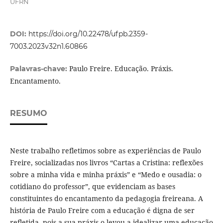
UFRN
DOI:
https://doi.org/10.22478/ufpb.2359-
7003.2023v32n1.60866
Paulo Freire. Educação. Práxis.
Palavras-chave:
Encantamento.
RESUMO
Neste trabalho refletimos sobre as experiências de Paulo
Freire, socializadas nos livros “Cartas a Cristina: reflexões
sobre a minha vida e minha práxis” e “Medo e ousadia: o
cotidiano do professor”, que evidenciam as bases
constituintes do encantamento da pedagogia freireana. A
história de Paulo Freire com a educação é digna de ser
refletida, pois a sua práxis o levou a idealizar uma educação