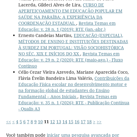
Lacerda, Gildeci Alves de Lira,
CURSO DE
APERFEIÇOAMENTO EM EDUCAÇÃO POPULAR EM
SAÚDE NA PARAÍBA: A EXPERIÊNCIA DA
COORDENAÇÃO ESTADUAL
,
Revista Temas em
Educação: v. 28 n. 1 (2019): RTE (jan.-abr.)
Ernesto Candeias Martins,
EDUCAÇÃO (ESPECIAL),
MÉTODOS DE ENSINO E INSTITUIÇÕES DESTINADAS
À SURDEZ EM PORTUGAL: VISÃO SOCIOHISTÓRICA
NO SÉC. XIX E INÍCIOS DO XX
,
Revista Temas em
Educação: v. 29 n. 2 (2020): RTE (maio-ago.) - Fluxo
Contínuo
Célio Cezar Vieira Azevedo, Mariane Aparecida Coco,
Flávia Évelin Bandeira Lima Valério,
Contribuições da
Educação Física escolar no desenvolvimento motor e
na formação global de estudantes do Ensino
Fundamental – Anos Iniciais
,
Revista Temas em
Educação: v. 35 n. 1 (2026): RTE - Publicação Contínua
- Qualis A3
<<
<
4
5
6
7
8
9
10
11
12
13
14
15
16
17
18
>
>>
Você também pode
iniciar uma pesquisa avançada por