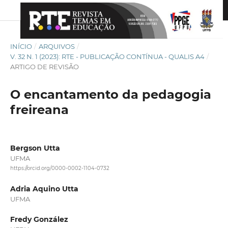
INÍCIO
/
ARQUIVOS
/
V. 32 N. 1 (2023): RTE - PUBLICAÇÃO CONTÍNUA - QUALIS A4
/
ARTIGO DE REVISÃO
O encantamento da pedagogia
freireana
Bergson Utta
UFMA
https://orcid.org/0000-0002-1104-0732
Adria Aquino Utta
UFMA
Fredy González