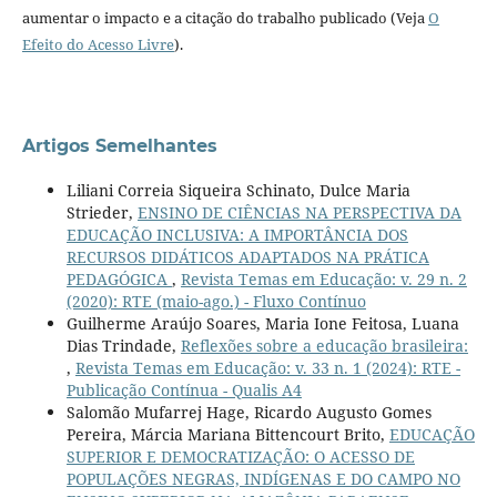
aumentar o impacto e a citação do trabalho publicado (Veja
O
Efeito do Acesso Livre
).
Artigos Semelhantes
Liliani Correia Siqueira Schinato, Dulce Maria
Strieder,
ENSINO DE CIÊNCIAS NA PERSPECTIVA DA
EDUCAÇÃO INCLUSIVA: A IMPORTÂNCIA DOS
RECURSOS DIDÁTICOS ADAPTADOS NA PRÁTICA
PEDAGÓGICA
,
Revista Temas em Educação: v. 29 n. 2
(2020): RTE (maio-ago.) - Fluxo Contínuo
Guilherme Araújo Soares, Maria Ione Feitosa, Luana
Dias Trindade,
Reflexões sobre a educação brasileira:
,
Revista Temas em Educação: v. 33 n. 1 (2024): RTE -
Publicação Contínua - Qualis A4
Salomão Mufarrej Hage, Ricardo Augusto Gomes
Pereira, Márcia Mariana Bittencourt Brito,
EDUCAÇÃO
SUPERIOR E DEMOCRATIZAÇÃO: O ACESSO DE
POPULAÇÕES NEGRAS, INDÍGENAS E DO CAMPO NO