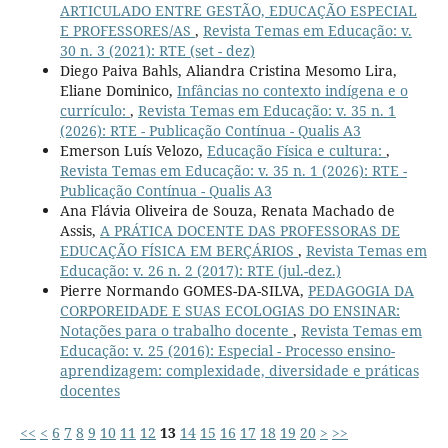
ARTICULADO ENTRE GESTÃO, EDUCAÇÃO ESPECIAL
E PROFESSORES/AS
,
Revista Temas em Educação: v.
30 n. 3 (2021): RTE (set - dez)
Diego Paiva Bahls, Aliandra Cristina Mesomo Lira,
Eliane Dominico,
Infâncias no contexto indígena e o
currículo:
,
Revista Temas em Educação: v. 35 n. 1
(2026): RTE - Publicação Contínua - Qualis A3
Emerson Luís Velozo,
Educação Física e cultura:
,
Revista Temas em Educação: v. 35 n. 1 (2026): RTE -
Publicação Contínua - Qualis A3
Ana Flávia Oliveira de Souza, Renata Machado de
Assis,
A PRÁTICA DOCENTE DAS PROFESSORAS DE
EDUCAÇÃO FÍSICA EM BERÇÁRIOS
,
Revista Temas em
Educação: v. 26 n. 2 (2017): RTE (jul.-dez.)
Pierre Normando GOMES-DA-SILVA,
PEDAGOGIA DA
CORPOREIDADE E SUAS ECOLOGIAS DO ENSINAR:
Notações para o trabalho docente
,
Revista Temas em
Educação: v. 25 (2016): Especial - Processo ensino-
aprendizagem: complexidade, diversidade e práticas
docentes
<<
<
6
7
8
9
10
11
12
13
14
15
16
17
18
19
20
>
>>