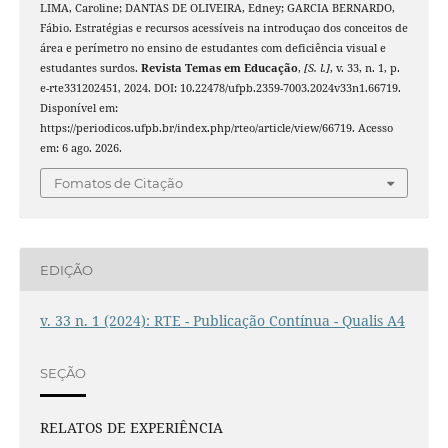
LIMA, Caroline; DANTAS DE OLIVEIRA, Edney; GARCIA BERNARDO,
Fábio. Estratégias e recursos acessíveis na introduçao dos conceitos de
área e perímetro no ensino de estudantes com deficiência visual e
estudantes surdos.
Revista Temas em Educação
,
[S. l.]
, v. 33, n. 1, p.
e-rte331202451, 2024. DOI: 10.22478/ufpb.2359-7003.2024v33n1.66719.
Disponível em:
https://periodicos.ufpb.br/index.php/rteo/article/view/66719. Acesso
em: 6 ago. 2026.
Fomatos de Citação
EDIÇÃO
v. 33 n. 1 (2024): RTE - Publicação Contínua - Qualis A4
SEÇÃO
RELATOS DE EXPERIÊNCIA