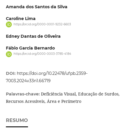
Amanda dos Santos da Silva
Caroline Lima
https://orcid.org/0000-0001-9232-6603
Edney Dantas de Oliveira
Fábio Garcia Bernardo
https://orcid.org/0000-0003-3785-4184
DOI:
https://doi.org/10.22478/ufpb.2359-
7003.2024v33n1.66719
Deficiência Visual, Educação de Surdos,
Palavras-chave:
Recursos Acessíveis, Área e Perímetro
RESUMO