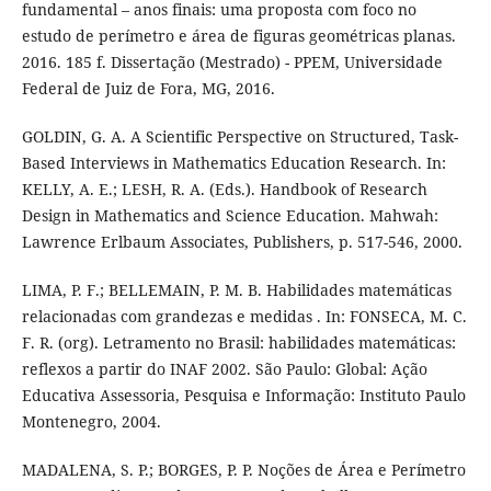
fundamental – anos finais: uma proposta com foco no
estudo de perímetro e área de figuras geométricas planas.
2016. 185 f. Dissertação (Mestrado) - PPEM, Universidade
Federal de Juiz de Fora, MG, 2016.
GOLDIN, G. A. A Scientific Perspective on Structured, Task-
Based Interviews in Mathematics Education Research. In:
KELLY, A. E.; LESH, R. A. (Eds.). Handbook of Research
Design in Mathematics and Science Education. Mahwah:
Lawrence Erlbaum Associates, Publishers, p. 517-546, 2000.
LIMA, P. F.; BELLEMAIN, P. M. B. Habilidades matemáticas
relacionadas com grandezas e medidas . In: FONSECA, M. C.
F. R. (org). Letramento no Brasil: habilidades matemáticas:
reflexos a partir do INAF 2002. São Paulo: Global: Ação
Educativa Assessoria, Pesquisa e Informação: Instituto Paulo
Montenegro, 2004.
MADALENA, S. P.; BORGES, P. P. Noções de Área e Perímetro