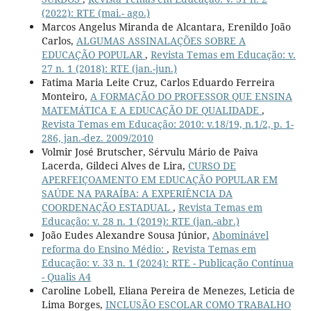
(2022): RTE (mai.- ago.)
Marcos Angelus Miranda de Alcantara, Erenildo João
Carlos,
ALGUMAS ASSINALAÇÕES SOBRE A
EDUCAÇÃO POPULAR
,
Revista Temas em Educação: v.
27 n. 1 (2018): RTE (jan.-jun.)
Fatima Maria Leite Cruz, Carlos Eduardo Ferreira
Monteiro,
A FORMAÇÃO DO PROFESSOR QUE ENSINA
MATEMÁTICA E A EDUCAÇÃO DE QUALIDADE
,
Revista Temas em Educação: 2010: v.18/19, n.1/2, p. 1-
286, jan.-dez. 2009/2010
Volmir José Brutscher, Sérvulu Mário de Paiva
Lacerda, Gildeci Alves de Lira,
CURSO DE
APERFEIÇOAMENTO EM EDUCAÇÃO POPULAR EM
SAÚDE NA PARAÍBA: A EXPERIÊNCIA DA
COORDENAÇÃO ESTADUAL
,
Revista Temas em
Educação: v. 28 n. 1 (2019): RTE (jan.-abr.)
João Eudes Alexandre Sousa Júnior,
Abominável
reforma do Ensino Médio:
,
Revista Temas em
Educação: v. 33 n. 1 (2024): RTE - Publicação Contínua
- Qualis A4
Caroline Lobell, Eliana Pereira de Menezes, Leticia de
Lima Borges,
INCLUSÃO ESCOLAR COMO TRABALHO