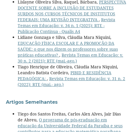
Lislayne Oliveira Silva, Raquel, Bárbara,
PERSPECTIVA
DOCENTE SOBRE A INCLUSÃO DE ESTUDANTES
SURDOS NOS CURSOS TÉCNICOS DE INSTITUTOS
FEDERAIS: UMA REVISÃO INTEGRATIVA
,
Revista
Temas em Educação: v. 34 n. 1 (2025): RTE -
Publicação Contínua - Qualis A4
Lidiane Gonzaga e Silva, Cláudia Mara Niquini,
EDUCAÇÃO FÍSICA ESCOLAR E A PROMOÇÃO DA
SAÚDE: o que nos dizem os professores sobre suas
práticas educativas?
,
Revista Temas em Educação: v.
30 n. 2 (2021): RTE (mai.-ago.)
Tiago Henrique de Oliveira, Cláudia Mara Niquini,
Leandro Batista Cordeiro,
PIBID E RESIDÊNCIA
PEDAGÓGICA:
,
Revista Temas em Educação: v. 31 n. 2
(2022): RTE (mai.- ago.)
Artigos Semelhantes
Tiego dos Santos Freitas, Carlos Alex Alves, Jair Dias
de Abreu,
O programa de pós-graduação em
educação da Universidade Federal da Paraíba e seus
contributos para a educação matemática paraibana
,