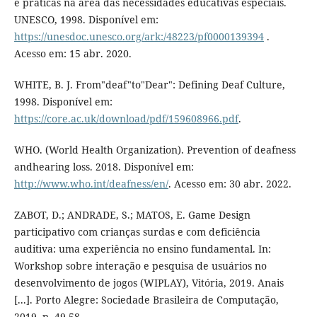
e práticas na área das necessidades educativas especiais.
UNESCO, 1998. Disponível em:
https://unesdoc.unesco.org/ark:/48223/pf0000139394
.
Acesso em: 15 abr. 2020.
WHITE, B. J. From"deaf"to"Dear": Defining Deaf Culture,
1998. Disponível em:
https://core.ac.uk/download/pdf/159608966.pdf
.
WHO. (World Health Organization). Prevention of deafness
andhearing loss. 2018. Disponível em:
http://www.who.int/deafness/en/
. Acesso em: 30 abr. 2022.
ZABOT, D.; ANDRADE, S.; MATOS, E. Game Design
participativo com crianças surdas e com deficiência
auditiva: uma experiência no ensino fundamental. In:
Workshop sobre interação e pesquisa de usuários no
desenvolvimento de jogos (WIPLAY), Vitória, 2019. Anais
[...]. Porto Alegre: Sociedade Brasileira de Computação,
2019, p. 49-58.