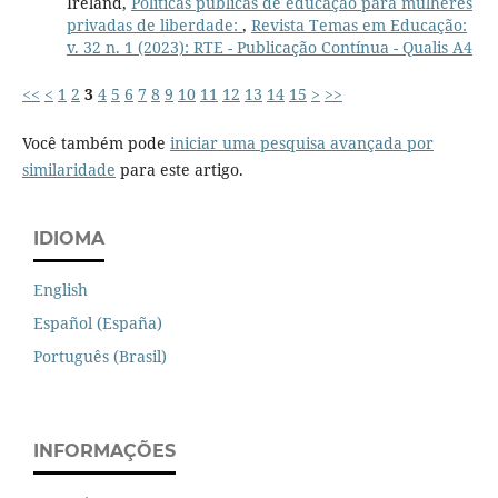
Ireland,
Políticas públicas de educação para mulheres
privadas de liberdade:
,
Revista Temas em Educação:
v. 32 n. 1 (2023): RTE - Publicação Contínua - Qualis A4
<<
<
1
2
3
4
5
6
7
8
9
10
11
12
13
14
15
>
>>
Você também pode
iniciar uma pesquisa avançada por
similaridade
para este artigo.
IDIOMA
English
Español (España)
Português (Brasil)
INFORMAÇÕES