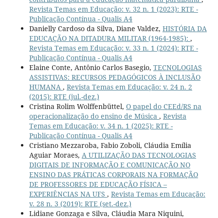
Revista Temas em Educação: v. 32 n. 1 (2023): RTE -
Publicação Contínua - Qualis A4
Danielly Cardoso da Silva, Diane Valdez,
HISTÓRIA DA
EDUCAÇÃO NA DITADURA MILITAR (1964-1985):
,
Revista Temas em Educação: v. 33 n. 1 (2024): RTE -
Publicação Contínua - Qualis A4
Elaine Conte, Antônio Carlos Basegio,
TECNOLOGIAS
ASSISTIVAS: RECURSOS PEDAGÓGICOS À INCLUSÃO
HUMANA
,
Revista Temas em Educação: v. 24 n. 2
(2015): RTE (jul.-dez.)
Cristina Rolim Wolffenbüttel,
O papel do CEEd/RS na
operacionalização do ensino de Música
,
Revista
Temas em Educação: v. 34 n. 1 (2025): RTE -
Publicação Contínua - Qualis A4
Cristiano Mezzaroba, Fabio Zoboli, Cláudia Emília
Aguiar Moraes,
A UTILIZAÇÃO DAS TECNOLOGIAS
DIGITAIS DE INFORMAÇÃO E COMUNICAÇÃO NO
ENSINO DAS PRÁTICAS CORPORAIS NA FORMAÇÃO
DE PROFESSORES DE EDUCAÇÃO FÍSICA –
EXPERIÊNCIAS NA UFS
,
Revista Temas em Educação:
v. 28 n. 3 (2019): RTE (set.-dez.)
Lidiane Gonzaga e Silva, Cláudia Mara Niquini,