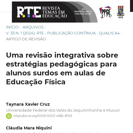
INÍCIO
/
ARQUIVOS
/
V. 33 N. 1 (2024): RTE - PUBLICAÇÃO CONTÍNUA - QUALIS A4
/
ARTIGO DE REVISÃO
Uma revisão integrativa sobre
estratégias pedagógicas para
alunos surdos em aulas de
Educação Física
Taynara Xavier Cruz
Universidade Federal dos Vales do Jequitinhonha e Mucuri
https://orcid.org/0009-0003-4982-8749
Cláudia Mara Niquini