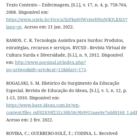
Texto Contexto – Enfermagem, [S.l.], v. 17, n. 4, p. 758-764,
2008. Disponível em:
https://www.scielo.br/j/tce/a/XzFkq6tjWs4wHNqNjKJLkXQ/?
lang=pt
. Acesso em: 21 jan. 2022.
RAMOS, C. R. Tecnologia Assistiva para Surdos: Produtos,
estratégias, recursos e serviços. RVCSD - Revista Virtual de
Cultura Surda e Diversidade, [S.l.], n. 9, 2012. Disponível
em:
http://www.porsinal.pt/index.php?
ps=artigos&idt=artc&cat=12&idart=173
.
ROGALSKI, S. M. Histórico do Surgimento da Educação
Especial. Revista de Educação do Ideau, [S.l.], v. 5, n. 12, p.
1-13, 2010. Disponível em:
https://www.bage.ideau.com.br/wp-
content/files_mf/02839f232c38b58c9b9915aae8e7a0d8168_1.pd
Acesso em: 2 fev. 2022.
ROVIRA, C.; GUERRERO-SOLÉ, F.; CODINA, L. Received