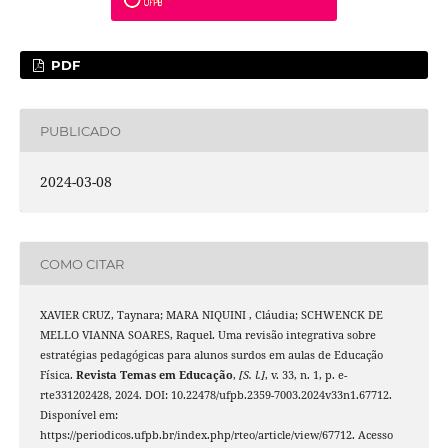
PDF
PUBLICADO
2024-03-08
COMO CITAR
XAVIER CRUZ, Taynara; MARA NIQUINI , Cláudia; SCHWENCK DE
MELLO VIANNA SOARES, Raquel. Uma revisão integrativa sobre
estratégias pedagógicas para alunos surdos em aulas de Educação
Física.
Revista Temas em Educação
,
[S. l.]
, v. 33, n. 1, p. e-
rte331202428, 2024. DOI: 10.22478/ufpb.2359-7003.2024v33n1.67712.
Disponível em:
https://periodicos.ufpb.br/index.php/rteo/article/view/67712. Acesso