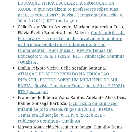
EDUCAÇÃO FÍSICA ESCOLAR E A PROMOÇÃO DA
SAÚDE: o que nos dizem os professores sobre suas
práticas educativas?
,
Revista Temas em Educação: v.
30 n. 2 (2021): RTE (mai.-ago.)
Célio Cezar Vieira Azevedo, Mariane Aparecida Coco,
Flávia Évelin Bandeira Lima Valério,
Contribuições da
Educação Física escolar no desenvolvimento motor e
na formação global de estudantes do Ensino
Fundamental – Anos Iniciais
,
Revista Temas em
Educação: v. 35 n. 1 (2026): RTE - Publicação Contínua
- Qualis A3
Emilia Peixoto Vieira, Celia Serafim Santana,
ATUAÇÃO DO SETOR PRIVADO NA EDUCAÇÃO
INFANTIL: ESTUDO SOBRE UM MUNICÍPIO DO SUL
BAHIA
,
Revista Temas em Educação: v. 30 n. 2 (2021):
RTE (mai.-ago.)
Francineide Ribeiro Viana Santos, Adelaide Alves Dias,
Kaline Gonzaga Barboza,
O currículo da Educação
Infantil de João Pessoa/PB pós-BNCC-EI:
,
Revista
Temas em Educação: v. 32 n. 1 (2023): RTE -
Publicação Contínua - Qualis A4
Miryan Aparecida Nascimento Souza, Timothy Denis