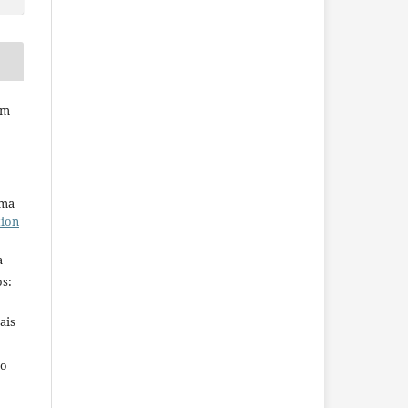
em
uma
tion
a
s:
ais
ho