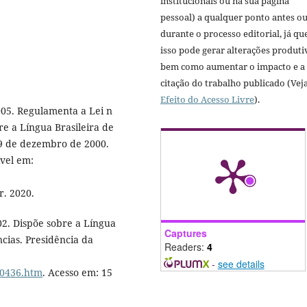
institucionais ou na sua página
pessoal) a qualquer ponto antes o
durante o processo editorial, já qu
isso pode gerar alterações produti
bem como aumentar o impacto e a
citação do trabalho publicado (Vej
Efeito do Acesso Livre
).
05. Regulamenta a Lei n
re a Língua Brasileira de
 19 de dezembro de 2000.
ível em:
r. 2020.
02. Dispõe sobre a Língua
Captures
ncias. Presidência da
Readers:
4
-
see details
l10436.htm
. Acesso em: 15