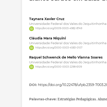
Taynara Xavier Cruz
Universidade Federal dos Vales do Jequitinhonha
https://orcid.org/0009-0003-4982-8749
Cláudia Mara Niquini
Universidade Federal dos Vales do Jequitinhonha
https://orcid.org/0000-0003-4583-0107
Raquel Schwenck de Mello Vianna Soares
Universidade Federal dos Vales do Jequitinhonha
https://orcid.org/0000-0003-2298-6109
DOI:
https://doi.org/10.22478/ufpb.2359-7003.
Estratégias Pedagógicas. Aluno
Palavras-chave: