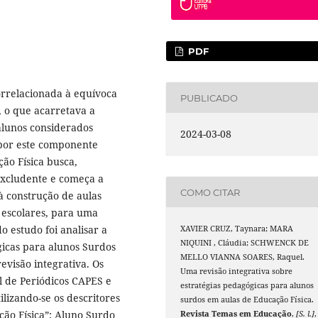
PDF
correlacionada à equívoca
PUBLICADO
, o que acarretava a
 alunos considerados
2024-03-08
 por este componente
ção Física busca,
excludente e começa a
COMO CITAR
à construção de aulas
 escolares, para uma
o estudo foi analisar a
XAVIER CRUZ, Taynara; MARA
NIQUINI , Cláudia; SCHWENCK DE
gicas para alunos Surdos
MELLO VIANNA SOARES, Raquel.
evisão integrativa. Os
Uma revisão integrativa sobre
l de Periódicos CAPES e
estratégias pedagógicas para alunos
lizando-se os descritores
surdos em aulas de Educação Física.
ão Física”; Aluno Surdo
Revista Temas em Educação
,
[S. l.]
,