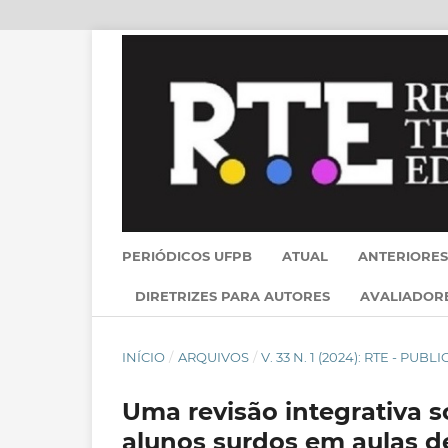
PERIÓDICOS UFPB
ATUAL
ANTERIORES
DIRETRIZES PARA AUTORES
AVALIADOR
INÍCIO
/
ARQUIVOS
/
V. 33 N. 1 (2024): RTE - PU
Uma revisão integrativa 
alunos surdos em aulas d