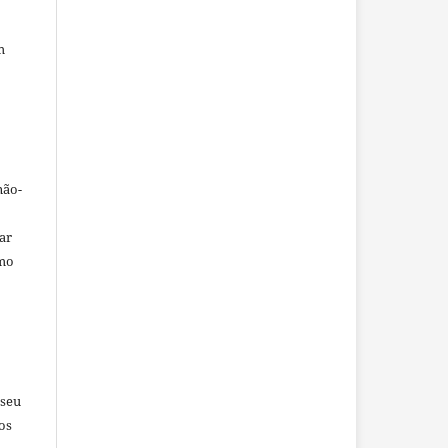
m
não-
car
omo
 seu
os