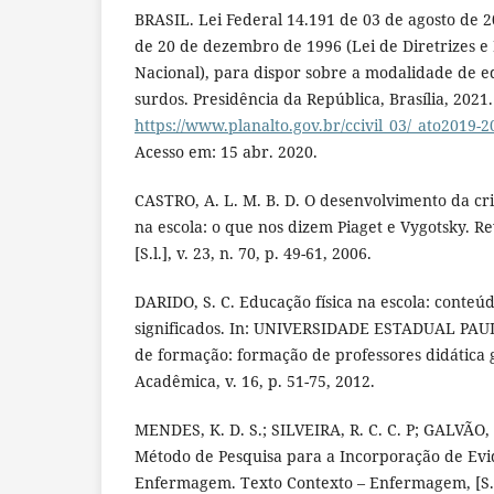
BRASIL. Lei Federal 14.191 de 03 de agosto de 20
de 20 de dezembro de 1996 (Lei de Diretrizes e
Nacional), para dispor sobre a modalidade de e
surdos. Presidência da República, Brasília, 2021
https://www.planalto.gov.br/ccivil_03/_ato2019-2
Acesso em: 15 abr. 2020.
CASTRO, A. L. M. B. D. O desenvolvimento da cr
na escola: o que nos dizem Piaget e Vygotsky. Re
[S.l.], v. 23, n. 70, p. 49-61, 2006.
DARIDO, S. C. Educação física na escola: conteú
significados. In: UNIVERSIDADE ESTADUAL PAU
de formação: formação de professores didática g
Acadêmica, v. 16, p. 51-75, 2012.
MENDES, K. D. S.; SILVEIRA, R. C. C. P; GALVÃO, 
Método de Pesquisa para a Incorporação de Evi
Enfermagem. Texto Contexto – Enfermagem, [S.l.],