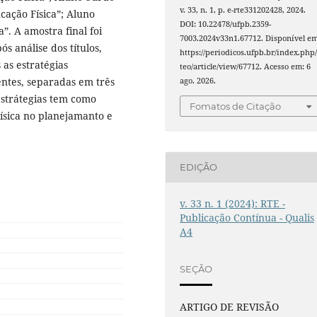
v. 33, n. 1, p. e-rte331202428, 2024.
ação Física”; Aluno
DOI: 10.22478/ufpb.2359-
”. A amostra final foi
7003.2024v33n1.67712. Disponível em
ós análise dos títulos,
https://periodicos.ufpb.br/index.php/
 as estratégias
teo/article/view/67712. Acesso em: 6
entes, separadas em três
ago. 2026.
 estrátegias tem como
Fomatos de Citação
Física no planejamanto e
EDIÇÃO
v. 33 n. 1 (2024): RTE -
Publicação Contínua - Qualis
A4
SEÇÃO
ARTIGO DE REVISÃO