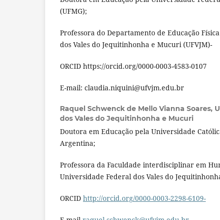
(UFMG);
Professora do Departamento de Educação Física
dos Vales do Jequitinhonha e Mucuri (UFVJM)-
ORCID https://orcid.org/0000-0003-4583-0107
E-mail: claudia.niquini@ufvjm.edu.br
Raquel Schwenck de Mello Vianna Soares,
U
dos Vales do Jequitinhonha e Mucuri
Doutora em Educação pela Universidade Católic
Argentina;
Professora da Faculdade interdisciplinar em H
Universidade Federal dos Vales do Jequitinhon
ORCID
http://orcid.org/0000-0003-2298-6109-
E-mail
raquel.schwenck@ufvjm.edu.br