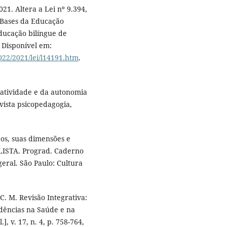
21. Altera a Lei nº 9.394,
 Bases da Educação
ducação bilíngue de
. Disponível em:
022/2021/lei/l14191.htm
.
iatividade e da autonomia
vista psicopedagogia,
dos, suas dimensões e
LISTA. Prograd. Caderno
eral. São Paulo: Cultura
C. M. Revisão Integrativa:
dências na Saúde e na
 v. 17, n. 4, p. 758-764,