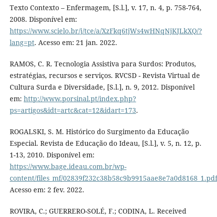
Texto Contexto – Enfermagem, [S.l.], v. 17, n. 4, p. 758-764,
2008. Disponível em:
https://www.scielo.br/j/tce/a/XzFkq6tjWs4wHNqNjKJLkXQ/?
lang=pt
. Acesso em: 21 jan. 2022.
RAMOS, C. R. Tecnologia Assistiva para Surdos: Produtos,
estratégias, recursos e serviços. RVCSD - Revista Virtual de
Cultura Surda e Diversidade, [S.l.], n. 9, 2012. Disponível
em:
http://www.porsinal.pt/index.php?
ps=artigos&idt=artc&cat=12&idart=173
.
ROGALSKI, S. M. Histórico do Surgimento da Educação
Especial. Revista de Educação do Ideau, [S.l.], v. 5, n. 12, p.
1-13, 2010. Disponível em:
https://www.bage.ideau.com.br/wp-
content/files_mf/02839f232c38b58c9b9915aae8e7a0d8168_1.pd
Acesso em: 2 fev. 2022.
ROVIRA, C.; GUERRERO-SOLÉ, F.; CODINA, L. Received