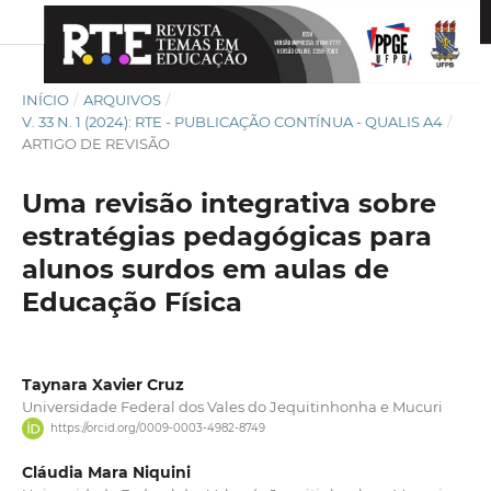
INÍCIO
/
ARQUIVOS
/
V. 33 N. 1 (2024): RTE - PUBLICAÇÃO CONTÍNUA - QUALIS A4
/
ARTIGO DE REVISÃO
Uma revisão integrativa sobre
estratégias pedagógicas para
alunos surdos em aulas de
Educação Física
Taynara Xavier Cruz
Universidade Federal dos Vales do Jequitinhonha e Mucuri
https://orcid.org/0009-0003-4982-8749
Cláudia Mara Niquini