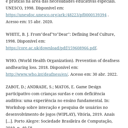
e práticas na área das necessidades educativas especiais.
UNESCO, 1998. Disponível em:
https://unesdoc.unesco.org/ark:/48223/pf0000139394
.
Acesso em: 15 abr. 2020.
WHITE, B. J. From"deaf"to"Dear": Defining Deaf Culture,
1998. Disponível em:
https://core.ac.uk/download/pdf/159608966.pdf
.
WHO. (World Health Organization). Prevention of deafness
andhearing loss. 2018. Disponível em:
http://www.who.int/deafness/en/
. Acesso em: 30 abr. 2022.
ZABOT, D.; ANDRADE, S.; MATOS, E. Game Design
participativo com crianças surdas e com deficiência
auditiva: uma experiência no ensino fundamental. In:
Workshop sobre interação e pesquisa de usuários no
desenvolvimento de jogos (WIPLAY), Vitória, 2019. Anais
[...]. Porto Alegre: Sociedade Brasileira de Computação,
2019, p. 49-58.