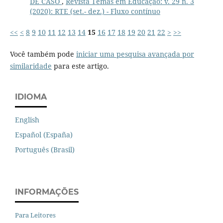
DE CASO
,
Revista Temas em Educação: v. 29 n. 3
(2020): RTE (set.- dez.) - Fluxo contínuo
<<
<
8
9
10
11
12
13
14
15
16
17
18
19
20
21
22
>
>>
Você também pode
iniciar uma pesquisa avançada por
similaridade
para este artigo.
IDIOMA
English
Español (España)
Português (Brasil)
INFORMAÇÕES
Para Leitores