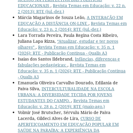
EDUCACIONAIS
,
Revista Temas em Educação: v. 22 n.
2 (2013): RTE (jul.-dez.)
Márcia Magarinos de Souza Leão,
A INTERAÇÃO EM
EDUCAÇÃO A DISTÂNCIA ON-LINE
,
Revista Temas em
Educação: v. 23 n. 2 (2014): RTE (jul.-dez.)
Lara Torrada Pereira, Paula Regina Costa Ribeiro,
Juliana Lapa Rizza,
“Atualizar, estudar e ter novos
olhares”
,
Revista Temas em Educação: v. 35 n. 1
(2026): RTE - Publicação Contínua - Qualis A3
Isaias dos Santos Ildebrand,
Infâncias, diferenças e
fabulações pedagógicas:
,
Revista Temas em
Educação: v. 35 n. 1 (2026): RTE - Publicação Contínua
- Qualis A3
Emanuela Oliveira Carvalho Dourado, Edilania de
Paiva Silva,
INTERCULTURALIDADE NA ESCOLA
URBANA: A DIVERSIDADE TECIDA POR JOVENS
ESTUDANTES DO CAMPO.
,
Revista Temas em
Educação: v. 28 n. 2 (2019): RTE (maio-ago.)
Volmir José Brutscher, Sérvulu Mário de Paiva
Lacerda, Gildeci Alves de Lira,
CURSO DE
APERFEIÇOAMENTO EM EDUCAÇÃO POPULAR EM
SAÚDE NA PARAÍBA: A EXPERIÊNCIA DA