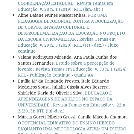
COORDENAÇÃO ESTADUAL
,
Revista Temas em
Educação: v. 28 n. 1 (2019): RTE (jan.-abr.)
Aline Daiane Nunes Mascarenhas,
POR UMA
PEDAGOGIA DECOLONIAL CONTRA A DOCILIZAÇÃO
DE CORPOS, INVASÃO CULTURAL E
DESPROBLEMATIZAÇAO DA EDUCAÇÃO NO PROJETO
DA ESCOLA CÍVICO-MILITAR
,
Revista Temas em
Educação: v. 29 n. 3 (2020): RTE (set.- dez.) - Fluxo
contínuo
Valena Rodrigues Miranda, Ana Paula Cunha dos
Santos Fernandes,
Estudo sobre a percepção de
jovens:
,
Revista Temas em Educação: v. 33 n. 1 (2024):
RTE - Publicação Contínua - Qualis A4
Emília Mª da Trindade Prestes, Ítalo Eduardo
Medeiros Sousa, Juliália Cássia Alves Bezerra,
Shirleide Karla de Oliveira Silva,
EDUCAÇÃO E
APRENDIZAGENS DE ADULTOS NO ESPAÇO DA
UNIVERSIDADE
,
Revista Temas em Educação: v. 22 n.
2 (2013): RTE (jul.-dez.)
Márcia Gorett Ribeiro Grossi, Camila Macedo Chamon,
O POTENCIAL EDUCATIVO DO ENSINO HÍBRIDO
ENQUANTO UMA METODOLOGIA ATIVA: UM ESTUDO