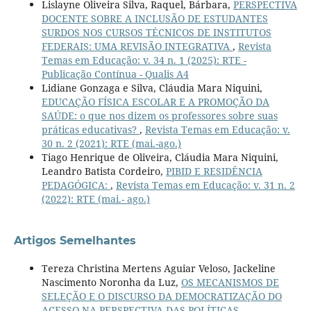
Lislayne Oliveira Silva, Raquel, Bárbara,
PERSPECTIVA
DOCENTE SOBRE A INCLUSÃO DE ESTUDANTES
SURDOS NOS CURSOS TÉCNICOS DE INSTITUTOS
FEDERAIS: UMA REVISÃO INTEGRATIVA
,
Revista
Temas em Educação: v. 34 n. 1 (2025): RTE -
Publicação Contínua - Qualis A4
Lidiane Gonzaga e Silva, Cláudia Mara Niquini,
EDUCAÇÃO FÍSICA ESCOLAR E A PROMOÇÃO DA
SAÚDE: o que nos dizem os professores sobre suas
práticas educativas?
,
Revista Temas em Educação: v.
30 n. 2 (2021): RTE (mai.-ago.)
Tiago Henrique de Oliveira, Cláudia Mara Niquini,
Leandro Batista Cordeiro,
PIBID E RESIDÊNCIA
PEDAGÓGICA:
,
Revista Temas em Educação: v. 31 n. 2
(2022): RTE (mai.- ago.)
Artigos Semelhantes
Tereza Christina Mertens Aguiar Veloso, Jackeline
Nascimento Noronha da Luz,
OS MECANISMOS DE
SELEÇÃO E O DISCURSO DA DEMOCRATIZAÇÃO DO
ACESSO NA PERSPECTIVA DAS POLÍTICAS