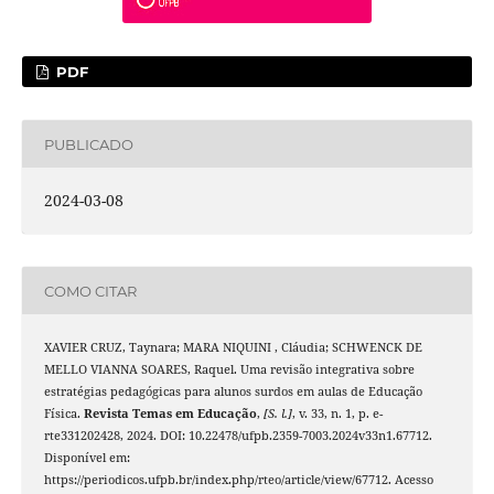
PDF
PUBLICADO
2024-03-08
COMO CITAR
XAVIER CRUZ, Taynara; MARA NIQUINI , Cláudia; SCHWENCK DE
MELLO VIANNA SOARES, Raquel. Uma revisão integrativa sobre
estratégias pedagógicas para alunos surdos em aulas de Educação
Física.
Revista Temas em Educação
,
[S. l.]
, v. 33, n. 1, p. e-
rte331202428, 2024. DOI: 10.22478/ufpb.2359-7003.2024v33n1.67712.
Disponível em:
https://periodicos.ufpb.br/index.php/rteo/article/view/67712. Acesso