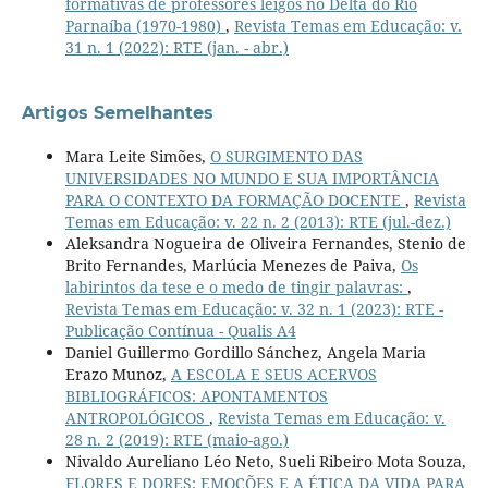
formativas de professores leigos no Delta do Rio
Parnaíba (1970-1980)
,
Revista Temas em Educação: v.
31 n. 1 (2022): RTE (jan. - abr.)
Artigos Semelhantes
Mara Leite Simões,
O SURGIMENTO DAS
UNIVERSIDADES NO MUNDO E SUA IMPORTÂNCIA
PARA O CONTEXTO DA FORMAÇÃO DOCENTE
,
Revista
Temas em Educação: v. 22 n. 2 (2013): RTE (jul.-dez.)
Aleksandra Nogueira de Oliveira Fernandes, Stenio de
Brito Fernandes, Marlúcia Menezes de Paiva,
Os
labirintos da tese e o medo de tingir palavras:
,
Revista Temas em Educação: v. 32 n. 1 (2023): RTE -
Publicação Contínua - Qualis A4
Daniel Guillermo Gordillo Sánchez, Angela Maria
Erazo Munoz,
A ESCOLA E SEUS ACERVOS
BIBLIOGRÁFICOS: APONTAMENTOS
ANTROPOLÓGICOS
,
Revista Temas em Educação: v.
28 n. 2 (2019): RTE (maio-ago.)
Nivaldo Aureliano Léo Neto, Sueli Ribeiro Mota Souza,
FLORES E DORES: EMOÇÕES E A ÉTICA DA VIDA PARA