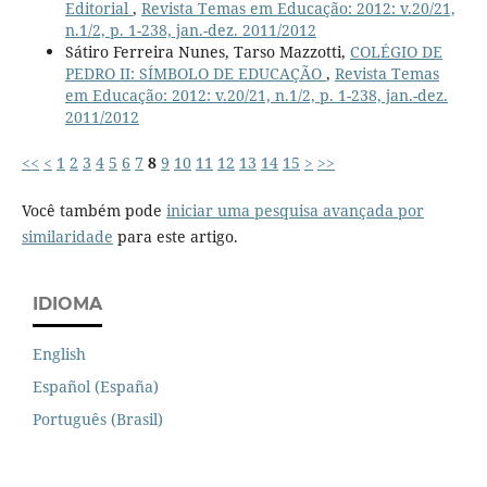
Editorial
,
Revista Temas em Educação: 2012: v.20/21,
n.1/2, p. 1-238, jan.-dez. 2011/2012
Sátiro Ferreira Nunes, Tarso Mazzotti,
COLÉGIO DE
PEDRO II: SÍMBOLO DE EDUCAÇÃO
,
Revista Temas
em Educação: 2012: v.20/21, n.1/2, p. 1-238, jan.-dez.
2011/2012
<<
<
1
2
3
4
5
6
7
8
9
10
11
12
13
14
15
>
>>
Você também pode
iniciar uma pesquisa avançada por
similaridade
para este artigo.
IDIOMA
English
Español (España)
Português (Brasil)