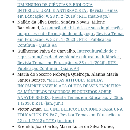
UM ENSINO DE CIÊNCIAS E BIOLOGIA
INTERCULTURAL E ANTIRRACISTA
,
Revista Temas
em Educação: v. 28 n. 2 (2019): RTE (maio-ago.)
Nailde da Silva Doria, Sandra Novais, Milene
Bartolomei,
A contação de histórias e suas implicações
no processo de formação do pedagogo
,
Revista Temas
em Educação: v. 32 n. 1 (2023): RTE - Publicação
Contínua - Qualis A4
Guilherme Paiva de Carvalho,
Interculturalidade e
representações da diversidade cultural na infância:
,
Revista Temas em Educação: v. 35 n. 1 (2026): RTE -
Publicação Contínua - Qualis A3
Maria do Socorro Nobrega Queiroga, Alanna Maria
Santos Borges,
“MUITAS ATITUDES MINHAS
INCOMPREENSÍVEIS AOS OLHOS DESSES FARISEUS”:
OS MÚLTIPLOS DISCURSOS PRODUZIDOS SOBRE
ANAYDE BEIRIZ
,
Revista Temas em Educação: v. 25 n.
1 (2016): RTE (jan.-jun.)
Víctor Amar,
EL CINE BÉLICO: LECCIONES PARA UNA
EDUCACIÓN EN PAZ
,
Revista Temas em Educação: v.
22 n. 1 (2013): RTE (jan.-jun.)
Erenildo João Carlos, Maria Lúcia da Silva Nunes,