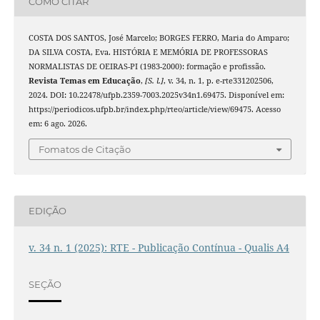
COMO CITAR
COSTA DOS SANTOS, José Marcelo; BORGES FERRO, Maria do Amparo;
DA SILVA COSTA, Eva. HISTÓRIA E MEMÓRIA DE PROFESSORAS
NORMALISTAS DE OEIRAS-PI (1983-2000): formação e profissão.
Revista Temas em Educação
,
[S. l.]
, v. 34, n. 1, p. e-rte331202506,
2024. DOI: 10.22478/ufpb.2359-7003.2025v34n1.69475. Disponível em:
https://periodicos.ufpb.br/index.php/rteo/article/view/69475. Acesso
em: 6 ago. 2026.
Fomatos de Citação
EDIÇÃO
v. 34 n. 1 (2025): RTE - Publicação Contínua - Qualis A4
SEÇÃO