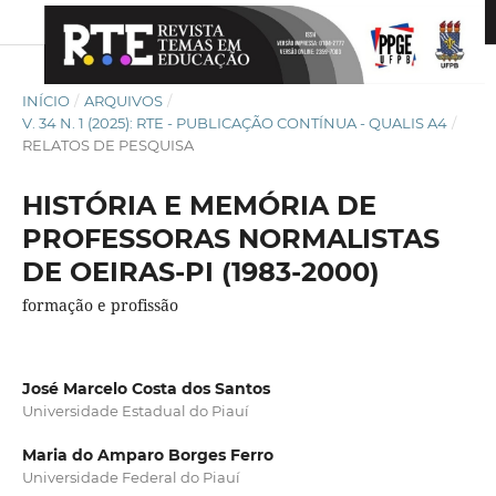
INÍCIO
/
ARQUIVOS
/
V. 34 N. 1 (2025): RTE - PUBLICAÇÃO CONTÍNUA - QUALIS A4
/
RELATOS DE PESQUISA
HISTÓRIA E MEMÓRIA DE
PROFESSORAS NORMALISTAS
DE OEIRAS-PI (1983-2000)
formação e profissão
José Marcelo Costa dos Santos
Universidade Estadual do Piauí
Maria do Amparo Borges Ferro
Universidade Federal do Piauí