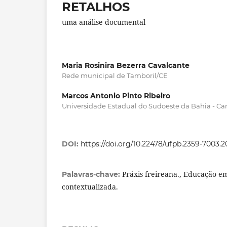
RETALHOS
uma análise documental
Maria Rosinira Bezerra Cavalcante
Rede municipal de Tamboril/CE
Marcos Antonio Pinto Ribeiro
Universidade Estadual do Sudoeste da Bahia - C
DOI:
https://doi.org/10.22478/ufpb.2359-7003.
Práxis freireana., Educação e
Palavras-chave:
contextualizada.