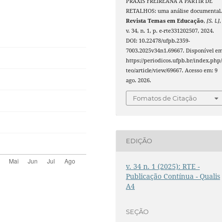
PRÁXIS FREIREANA A PARTIR DE
RETALHOS: uma análise documental
Revista Temas em Educação
,
[S. l.]
,
v. 34, n. 1, p. e-rte331202507, 2024.
DOI: 10.22478/ufpb.2359-
7003.2025v34n1.69667. Disponível em
https://periodicos.ufpb.br/index.php/
teo/article/view/69667. Acesso em: 9
ago. 2026.
Fomatos de Citação
EDIÇÃO
v. 34 n. 1 (2025): RTE -
Publicação Contínua - Qualis
A4
SEÇÃO