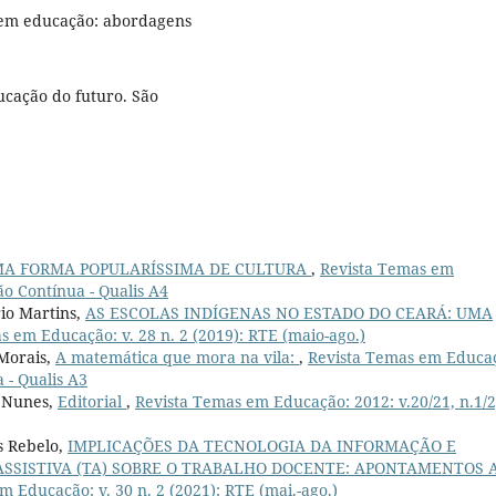
 em educação: abordagens
ucação do futuro. São
A FORMA POPULARÍSSIMA DE CULTURA
,
Revista Temas em
ão Contínua - Qualis A4
rio Martins,
AS ESCOLAS INDÍGENAS NO ESTADO DO CEARÁ: UMA
s em Educação: v. 28 n. 2 (2019): RTE (maio-ago.)
Morais,
A matemática que mora na vila:
,
Revista Temas em Educa
a - Qualis A3
a Nunes,
Editorial
,
Revista Temas em Educação: 2012: v.20/21, n.1/2
s Rebelo,
IMPLICAÇÕES DA TECNOLOGIA DA INFORMAÇÃO E
ASSISTIVA (TA) SOBRE O TRABALHO DOCENTE: APONTAMENTOS 
 Educação: v. 30 n. 2 (2021): RTE (mai.-ago.)