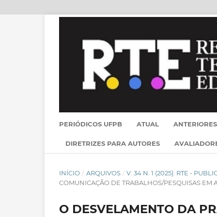
PERIÓDICOS UFPB
ATUAL
ANTERIORES
DIRETRIZES PARA AUTORES
AVALIADOR
INÍCIO
/
ARQUIVOS
/
V. 34 N. 1 (2025): RTE - PU
COMUNICAÇÃO DE TRABALHOS/PESQUISAS EM
O DESVELAMENTO DA PRÁ