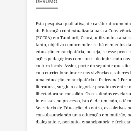
RESUMO
Esta pesquisa qualitativa, de caráter documental
de Educação contextualizada para a Convivênci
(ECCSA) em Tamboril, Ceará, utilizando a análi
tanto, objetiva compreender se há elementos da
educação emancipatória, ou seja, se esse proce
ações pedagógicas com currículo imbricado nas 
cultura locais. Assim, parte da seguinte questão:
cujo currículo se insere nas vivências e saberes 
uma educação emancipatória e freireana? Por 
literatura, surgiu a categoria: paradoxos entre o
libertadora se consolida. Os resultados revela
interesses no processo, isto é, de um lado, o téc
Secretaria de Educação, do outro, os coletivos p
consubstanciando uma educação em mutirão, pau
dialogante e, portanto, emancipatória e freirea