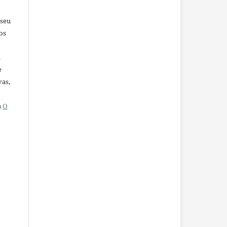
 seu
os
u
e
vas,
a
O