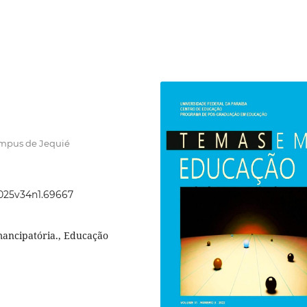
ampus de Jequié
2025v34n1.69667
mancipatória., Educação