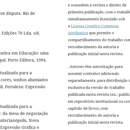
e concedem à revista o direito de
primeira publicação, com o trabal
em disputa. Rio de
simultaneamente licenciado sob
a
Licença Creative Commons
Attribution
que permite o
Edições 70 Lda, s/d.
compartilhamento do trabalho co
reconhecimento da autoria e
itativa em Educação: uma
publicação inicial nesta revista.
gal. Porto Editora, 1994.
. Autores têm autorização para
tualizada para a
assumir contratos adicionais
 cores, sonhos alumiados
separadamente, para distribuição 
l. Fortaleza: Expressão
exclusiva da versão do trabalho
publicada nesta revista (ex.: publi
em repositório institucional ou c
tualizada para a
capítulo de livro), com
á: da mesa de negociação
reconhecimento de autoria e
uiterianópolis, Nova
publicação inicial nesta revista.
 Expressão Gráfica e