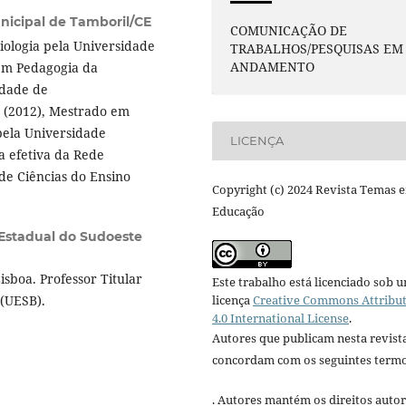
icipal de Tamboril/CE
COMUNICAÇÃO DE
ologia pela Universidade
TRABALHOS/PESQUISAS EM
ANDAMENTO
 em Pedagogia da
ldade de
 (2012), Mestrado em
pela Universidade
LICENÇA
a efetiva da Rede
de Ciências do Ensino
Copyright (c) 2024 Revista Temas 
Educação
Estadual do Sudoeste
sboa. Professor Titular
Este trabalho está licenciado sob 
licença
Creative Commons Attribu
 (UESB).
4.0 International License
.
Autores que publicam nesta revist
concordam com os seguintes termo
. Autores mantém os direitos autor