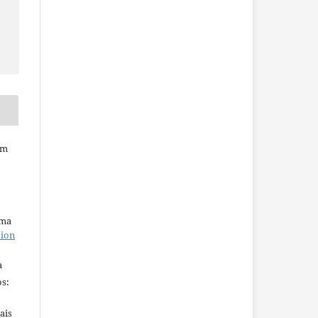
em
uma
tion
a
s:
ais