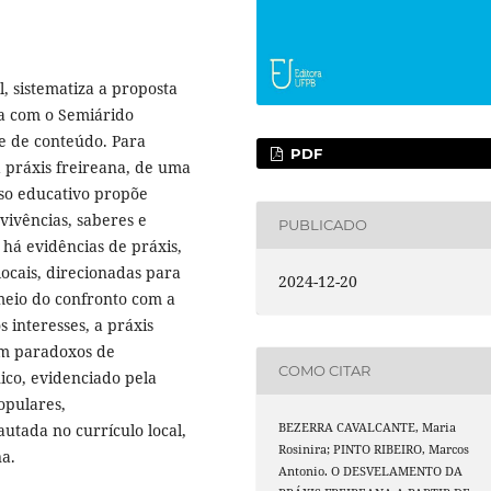
, sistematiza a proposta
a com o Semiárido
se de conteúdo. Para
PDF
 práxis freireana, de uma
sso educativo propõe
vivências, saberes e
PUBLICADO
 há evidências de práxis,
locais, direcionadas para
2024-12-20
meio do confronto com a
s interesses, a práxis
ram paradoxos de
COMO CITAR
nico, evidenciado pela
opulares,
BEZERRA CAVALCANTE, Maria
tada no currículo local,
Rosinira; PINTO RIBEIRO, Marcos
na.
Antonio. O DESVELAMENTO DA