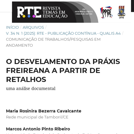
INÍCIO
/
ARQUIVOS
/
V. 34 N. 1 (2025): RTE - PUBLICAÇÃO CONTÍNUA - QUALIS A4
/
COMUNICAÇÃO DE TRABALHOS/PESQUISAS EM
ANDAMENTO
O DESVELAMENTO DA PRÁXIS
FREIREANA A PARTIR DE
RETALHOS
uma análise documental
Maria Rosinira Bezerra Cavalcante
Rede municipal de Tamboril/CE
Marcos Antonio Pinto Ribeiro