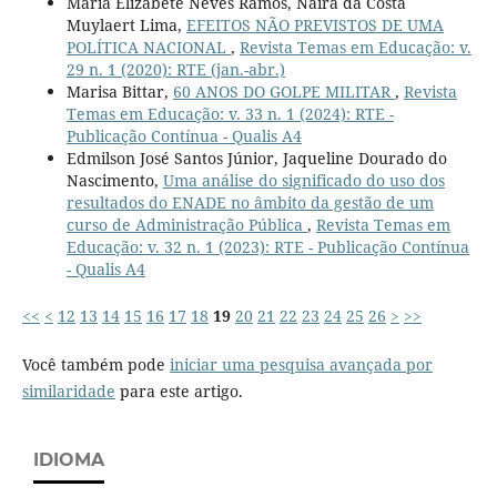
Maria Elizabete Neves Ramos, Naira da Costa
Muylaert Lima,
EFEITOS NÃO PREVISTOS DE UMA
POLÍTICA NACIONAL
,
Revista Temas em Educação: v.
29 n. 1 (2020): RTE (jan.-abr.)
Marisa Bittar,
60 ANOS DO GOLPE MILITAR
,
Revista
Temas em Educação: v. 33 n. 1 (2024): RTE -
Publicação Contínua - Qualis A4
Edmilson José Santos Júnior, Jaqueline Dourado do
Nascimento,
Uma análise do significado do uso dos
resultados do ENADE no âmbito da gestão de um
curso de Administração Pública
,
Revista Temas em
Educação: v. 32 n. 1 (2023): RTE - Publicação Contínua
- Qualis A4
<<
<
12
13
14
15
16
17
18
19
20
21
22
23
24
25
26
>
>>
Você também pode
iniciar uma pesquisa avançada por
similaridade
para este artigo.
IDIOMA