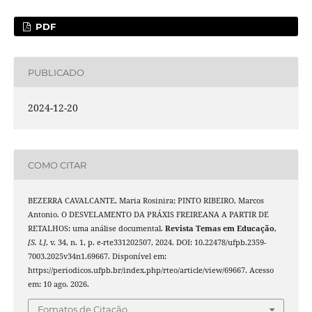
PDF
PUBLICADO
2024-12-20
COMO CITAR
BEZERRA CAVALCANTE, Maria Rosinira; PINTO RIBEIRO, Marcos
Antonio. O DESVELAMENTO DA PRÁXIS FREIREANA A PARTIR DE
RETALHOS: uma análise documental.
Revista Temas em Educação
,
[S. l.]
, v. 34, n. 1, p. e-rte331202507, 2024. DOI: 10.22478/ufpb.2359-
7003.2025v34n1.69667. Disponível em:
https://periodicos.ufpb.br/index.php/rteo/article/view/69667. Acesso
em: 10 ago. 2026.
Fomatos de Citação