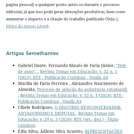
página pessoal) a qualquer ponto antes ou durante o processo
editorial, já que isso pode gerar alterações produtivas, bem como
aumentar o impacto e a citação do trabalho publicado (Veja
O
Efeito do Acesso Livre
).
Artigos Semelhantes
Gabriel Dante, Fernando Maués de Faria Júnior,
"Pele
de asno":
,
Revista Temas em Educação: v. 32 n. 1
(2023): RTE - Publicação Contínua - Qualis A4
Marília de Faria Ferreira , Alexandre Nascimento de
Almeida,
Processo de seleção da assistência estudantil:
,
Revista Temas em Educação: v. 33 n. 1 (2024): RTE -
Publicação Contínua - Qualis A4
Cibele Rodrigues,
O DISCURSO NEOCONSERVADOR:
ANTAGONISMO E DISPUTAS
,
Revista Temas em
Educação: v. 29 n. 3 (2020): RTE (set.- dez.) - Fluxo
contínuo
Édla Silva, Adlene Silva Arantes,
REPRESENTAÇÕES