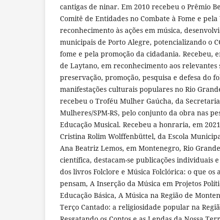
cantigas de ninar. Em 2010 recebeu o Prêmio Be
Comitê de Entidades no Combate à Fome e pela 
reconhecimento às ações em música, desenvolvid
municipais de Porto Alegre, potencializando o C
fome e pela promoção da cidadania. Recebeu, 
de Laytano, em reconhecimento aos relevantes s
preservação, promoção, pesquisa e defesa do fol
manifestações culturais populares no Rio Grand
recebeu o Troféu Mulher Gaúcha, da Secretaria 
Mulheres/SPM-RS, pelo conjunto da obra nas pes
Educação Musical. Recebeu a honraria, em 2021
Cristina Rolim Wolffenbüttel, da Escola Munici
Ana Beatriz Lemos, em Montenegro, Rio Grande
científica, destacam-se publicações individuais 
dos livros Folclore e Música Folclórica: o que os
pensam, A Inserção da Música em Projetos Polít
Educação Básica, A Música na Região de Monten
Terço Cantado: a religiosidade popular na Regi
Resgatando os Contos e as Lendas da Nossa Terr