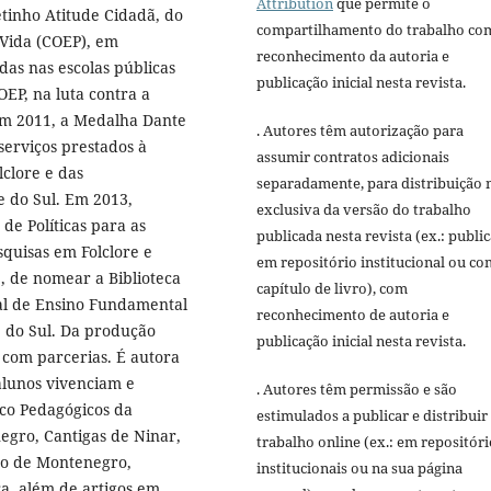
Attribution
que permite o
tinho Atitude Cidadã, do
compartilhamento do trabalho co
Vida (COEP), em
reconhecimento da autoria e
as nas escolas públicas
publicação inicial nesta revista.
OEP, na luta contra a
em 2011, a Medalha Dante
. Autores têm autorização para
erviços prestados à
assumir contratos adicionais
clore e das
separadamente, para distribuição 
e do Sul. Em 2013,
exclusiva da versão do trabalho
de Políticas para as
publicada nesta revista (ex.: publi
quisas em Folclore e
em repositório institucional ou c
, de nomear a Biblioteca
capítulo de livro), com
pal de Ensino Fundamental
reconhecimento de autoria e
 do Sul. Da produção
publicação inicial nesta revista.
e com parcerias. É autora
 alunos vivenciam e
. Autores têm permissão e são
ico Pedagógicos da
estimulados a publicar e distribuir
egro, Cantigas de Ninar,
trabalho online (ex.: em repositóri
ão de Montenegro,
institucionais ou na sua página
a, além de artigos em