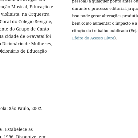
pessoal) a qualquer ponto antes o
cação Musical, Educação e
durante o processo editorial, já qu
violinista, na Orquestra
isso pode gerar alterações produti
 Coral do Colégio Sévigné,
bem como aumentar o impacto e a
ente do Grupo de Canto
citação do trabalho publicado (Vej
a cidade de Gravataí foi
Efeito do Acesso Livre
).
o Dicionário de Mulheres,
Dicionário de Educação
la: São Paulo, 2002.
6. Estabelece as
a, 1996. Disponível em: