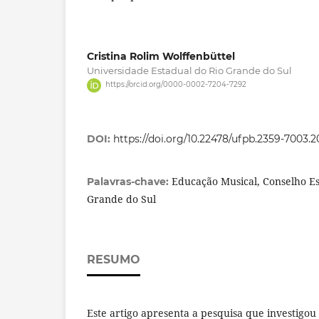
Cristina Rolim Wolffenbüttel
Universidade Estadual do Rio Grande do Sul
https://orcid.org/0000-0002-7204-7292
DOI:
https://doi.org/10.22478/ufpb.2359-7003.
Educação Musical, Conselho Es
Palavras-chave:
Grande do Sul
RESUMO
Este artigo apresenta a pesquisa que investigo