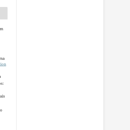
em
uma
tion
a
s:
ais
ho