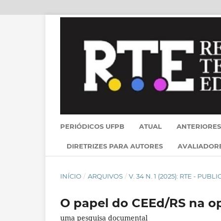
PERIÓDICOS UFPB
ATUAL
ANTERIORES
DIRETRIZES PARA AUTORES
AVALIADOR
INÍCIO
/
ARQUIVOS
/
V. 34 N. 1 (2025): RTE - PU
O papel do CEEd/RS na op
uma pesquisa documental