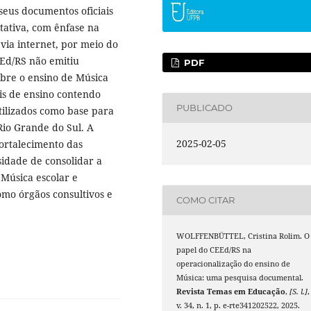
seus documentos oficiais
tativa, com ênfase na
via internet, por meio do
EEd/RS não emitiu
PDF
obre o ensino de Música
is de ensino contendo
PUBLICADO
utilizados como base para
Rio Grande do Sul. A
2025-02-05
ortalecimento das
ssidade de consolidar a
 Música escolar e
omo órgãos consultivos e
COMO CITAR
WOLFFENBÜTTEL, Cristina Rolim. O
papel do CEEd/RS na
operacionalização do ensino de
Música: uma pesquisa documental.
Revista Temas em Educação
,
[S. l.]
,
v. 34, n. 1, p. e-rte341202522, 2025.