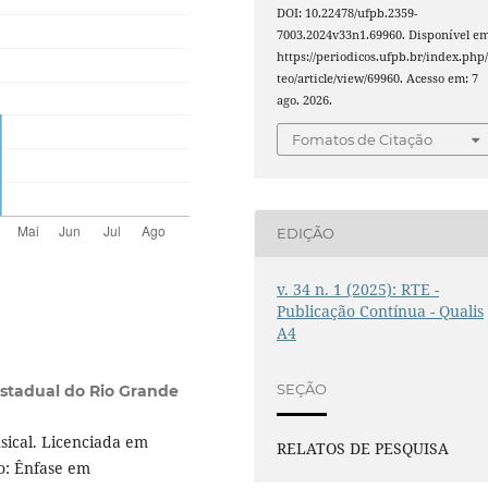
DOI: 10.22478/ufpb.2359-
7003.2024v33n1.69960. Disponível em
https://periodicos.ufpb.br/index.php/
teo/article/view/69960. Acesso em: 7
ago. 2026.
Fomatos de Citação
EDIÇÃO
v. 34 n. 1 (2025): RTE -
Publicação Contínua - Qualis
A4
SEÇÃO
stadual do Rio Grande
ical. Licenciada em
RELATOS DE PESQUISA
o: Ênfase em