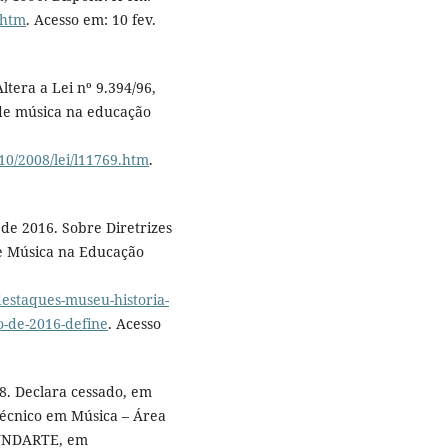
.htm
. Acesso em: 10 fev.
ltera a Lei nº 9.394/96,
 de música na educação
10/2008/lei/l11769.htm
.
de 2016. Sobre Diretrizes
de Música na Educação
destaques-museu-historia-
o-de-2016-define
. Acesso
8. Declara cessado, em
écnico em Música – Área
 FUNDARTE, em