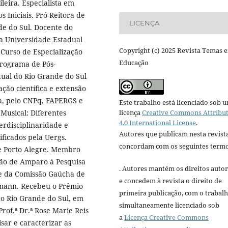
leira. Especialista em
s Iniciais. Pró-Reitora de
LICENÇA
de do Sul. Docente do
a Universidade Estadual
Copyright (c) 2025 Revista Temas 
Curso de Especialização
Educação
Programa de Pós-
ual do Rio Grande do Sul
ação científica e extensão
a, pelo CNPq, FAPERGS e
Este trabalho está licenciado sob 
licença
Creative Commons Attribu
Musical: Diferentes
4.0 International License
.
erdisciplinaridade e
Autores que publicam nesta revist
ificados pela Uergs.
concordam com os seguintes termo
de Porto Alegre. Membro
ção de Amparo à Pesquisa
. Autores mantém os direitos autor
te da Comissão Gaúcha de
e concedem à revista o direito de
rmann. Recebeu o Prêmio
primeira publicação, com o trabal
do Rio Grande do Sul, em
simultaneamente licenciado sob
rof.ª Dr.ª Rose Marie Reis
a
Licença Creative Commons
isar e caracterizar as