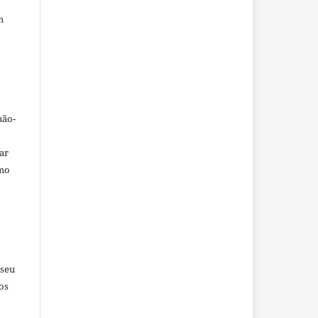
m
não-
car
omo
 seu
os