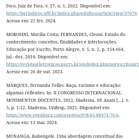
Foco, Juiz de Fora, v. 27, n. 1, 2022. Disponível em:
https://periodicos.ufjf.br/index.php/edufoco/article/view/37079
.
Acesso em: 25 fev. 2024.
MOROSINI, Marília Costa; FERNANDES, Cleoni. Estado do
conhecimento: conceitos, finalidades e interlocuções.
Educação por Escrito, Porto Alegre, v. 5, n. 2, p. 154-164,
jul.- dez. 2014. Disponível em:
https://revistaseletronicas.pucrs.br/ojs/index.php/porescrito/ar
Acesso em: 26 de out. 2023.
MÁRQUES, Fernanda Telles. Raça, racismo e educação:
algumas reflexões. In: II CONGRESSO INTERNACIONAL
MOVIMENTOS DOCENTES, 2022, Diadema, SP. Anais [...]. v.
3, p. 1-12, Diadema, Unifesp, 2022. Disponível em:
https://www.vveditora.com/eventos/978-65-88471-76-0
.
Acesso em: 13 mai. 2024.
MUNANGA, Kabengele. Uma abordagem conceitual das