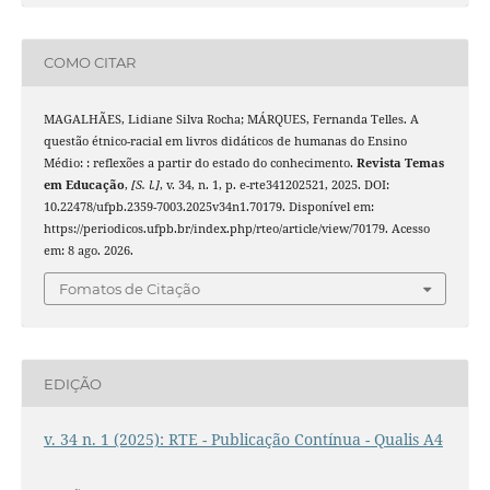
COMO CITAR
MAGALHÃES, Lidiane Silva Rocha; MÁRQUES, Fernanda Telles. A
questão étnico-racial em livros didáticos de humanas do Ensino
Médio: : reflexões a partir do estado do conhecimento.
Revista Temas
em Educação
,
[S. l.]
, v. 34, n. 1, p. e-rte341202521, 2025. DOI:
10.22478/ufpb.2359-7003.2025v34n1.70179. Disponível em:
https://periodicos.ufpb.br/index.php/rteo/article/view/70179. Acesso
em: 8 ago. 2026.
Fomatos de Citação
EDIÇÃO
v. 34 n. 1 (2025): RTE - Publicação Contínua - Qualis A4