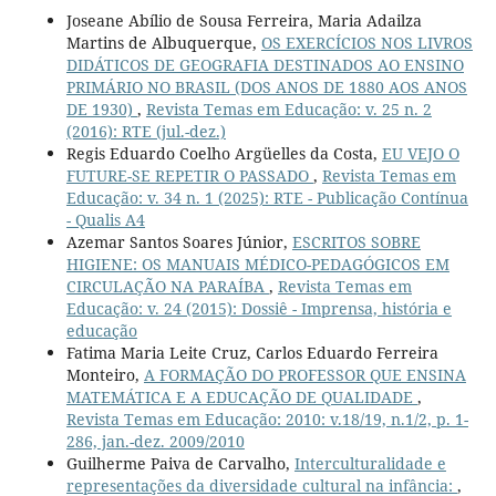
Joseane Abílio de Sousa Ferreira, Maria Adailza
Martins de Albuquerque,
OS EXERCÍCIOS NOS LIVROS
DIDÁTICOS DE GEOGRAFIA DESTINADOS AO ENSINO
PRIMÁRIO NO BRASIL (DOS ANOS DE 1880 AOS ANOS
DE 1930)
,
Revista Temas em Educação: v. 25 n. 2
(2016): RTE (jul.-dez.)
Regis Eduardo Coelho Argüelles da Costa,
EU VEJO O
FUTURE-SE REPETIR O PASSADO
,
Revista Temas em
Educação: v. 34 n. 1 (2025): RTE - Publicação Contínua
- Qualis A4
Azemar Santos Soares Júnior,
ESCRITOS SOBRE
HIGIENE: OS MANUAIS MÉDICO-PEDAGÓGICOS EM
CIRCULAÇÃO NA PARAÍBA
,
Revista Temas em
Educação: v. 24 (2015): Dossiê - Imprensa, história e
educação
Fatima Maria Leite Cruz, Carlos Eduardo Ferreira
Monteiro,
A FORMAÇÃO DO PROFESSOR QUE ENSINA
MATEMÁTICA E A EDUCAÇÃO DE QUALIDADE
,
Revista Temas em Educação: 2010: v.18/19, n.1/2, p. 1-
286, jan.-dez. 2009/2010
Guilherme Paiva de Carvalho,
Interculturalidade e
representações da diversidade cultural na infância:
,