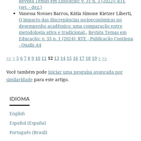
Revista Temas em Educação: v. 31 n. 3 (2022): RTE
(set. - dez.)
Vanessa Novaes Barros, Kátia Simone Kietzer Liberti,
O impacto das discrepâncias socioeconômicas no
desempenho acadêmico: uma comparação entre
metodologia ativa e tradicional
,
Revista Temas em
Educação: v. 33 n. 1 (2024): RTE - Publicação Contínua
- Qualis A4
<<
<
5
6
7
8
9
10
11
12
13
14
15
16
17
18
19
>
>>
Você também pode
iniciar uma pesquisa avançada por
similaridade
para este artigo.
IDIOMA
English
Español (España)
Português (Brasil)