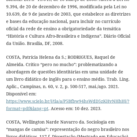
9.394, de 20 de dezembro de 1996, modificada pela Lei no
10.639, de 9 de janeiro de 2003, que estabelece as diretrizes
e bases da educação nacional, para incluir no currículo
oficial da rede de ensino a obrigatoriedade da temática
“História e Cultura Afro-Brasileira e Indígena”. Diário Oficial
da União. Brasília, DF, 2008.
COSTA, Patrícia Helena da S.; RODRIGUES, Raquel de
Almeida. Crítico “pero no mucho”: problematizando a
abordagem de questões identitárias em uma unidade de
um livro didático de inglês para o ensino médio. Trab. Ling.
Aplic., Campinas, n. 60, v. 2, p. 500-517, mai./ago. 2021.
Disponível em:
https://www.scielo.br/j/tla/a/P5Bfbw94hsWdD5zKHvNHhHj/?
format=pdf&lang=pt
. Acesso em: 10 dez. 2023.
COSTA, Wellington Narde Navarro da. Sociologia em
“mangas de camisa”: representação do negro brasileiro nos
livros didáticos. 117 f. Dissertação (Mestrado em Educação)