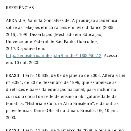
REFERÊNCIAS
ABDALLA, Vanilda Goncalves de. A produção acadêmica
sobre as relações étnico-raciais em livro didático (2005-
2015). 109f. Dissertação (Mestrado em Educação) –
Universidade Federal de São Paulo, Guarulhos,
2017.Disponível em:
http://repositorio.unifesp.br/handle/11600/50212
. Acesso
em: 10 out. 2023.
BRASIL. Lei nº 10.639, de 09 de janeiro de 2003. Altera a Lei
nº 9.394, de 20 de dezembro de 1996, que estabelece as
diretrizes e bases da educação nacional, para incluir no
currículo oficial da rede de ensino a obrigatoriedade da
temática. “História e Cultura Afro-Brasileira”, e dá outras
providências. Diário Oficial da União. Brasília, DF, 10 jan.
2003.
BRASIL. Lei nº 11.645, de 10 março de 2008. Altera a Lei no