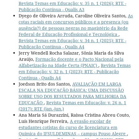
Revista Temas em Educação: v. 35 n. 1 (2026): RTE -
Publicação Contínua - Qualis A3
Dyego de Oliveira Arruda, Caroline Oliveira Santos,
As
cotas raciais em concursos públicos e a presença (ou
ausência?) de pessoas negras no magistério da Rede
Federal de Educação Profissional e Tecnológica
,
Revista Temas em Educação: v. 34 n. 1 (2025): RTE -
Publicação Contínua - Qualis A4
Jerry Wendell Rocha Salazar, Sônia Maria da Silva
Araújo,
Formação docente e o Pacto Nacional pela
Alfabetização na Idade Certa (PNAIC)
,
Revista Temas
em Educação: v. 32 n. 1 (2023): RTE - Publicação
Contínua - Qualis A4
Joedson Brito dos Santos,
AVALIAÇÃO EM LARGA
ESCALA NA EDUCAÇÃO BÁSICA: UMA DISCUSSÃO
SOBRE USO DOS RESULTADOS PARA MELHORIA DA
EDUCAÇÃO
,
Revista Temas em Educação: v. 26 n. 1
(2017): RTE (jan.-jun.)
Ana Maria Sá Durazzini, Raissa Cristina Abreu Couto,
Luís Henrique Ferreira,
A evasão escolar de
estudantes cotistas do curso de licenciatura em
Química do IFSULDEMINAS – campus Pouso Alegre
,