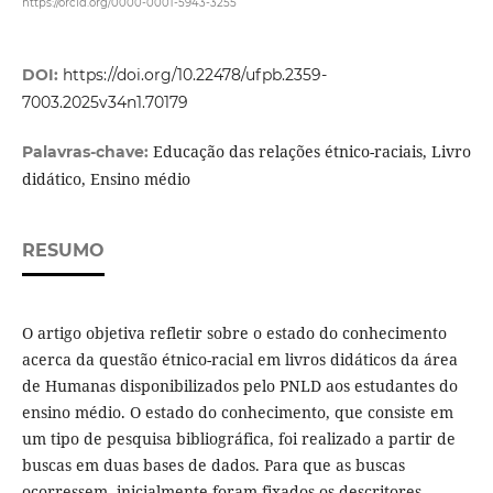
https://orcid.org/0000-0001-5943-3255
DOI:
https://doi.org/10.22478/ufpb.2359-
7003.2025v34n1.70179
Educação das relações étnico-raciais, Livro
Palavras-chave:
didático, Ensino médio
RESUMO
O artigo objetiva refletir sobre o estado do conhecimento
acerca da questão étnico-racial em livros didáticos da área
de Humanas disponibilizados pelo PNLD aos estudantes do
ensino médio. O estado do conhecimento, que consiste em
um tipo de pesquisa bibliográfica, foi realizado a partir de
buscas em duas bases de dados. Para que as buscas
ocorressem, inicialmente foram fixados os descritores,