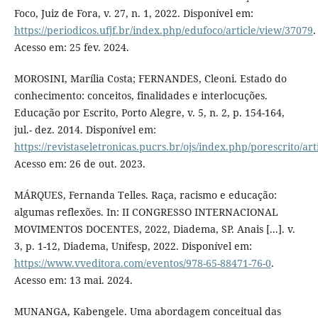
Foco, Juiz de Fora, v. 27, n. 1, 2022. Disponível em:
https://periodicos.ufjf.br/index.php/edufoco/article/view/37079
.
Acesso em: 25 fev. 2024.
MOROSINI, Marília Costa; FERNANDES, Cleoni. Estado do
conhecimento: conceitos, finalidades e interlocuções.
Educação por Escrito, Porto Alegre, v. 5, n. 2, p. 154-164,
jul.- dez. 2014. Disponível em:
https://revistaseletronicas.pucrs.br/ojs/index.php/porescrito/ar
Acesso em: 26 de out. 2023.
MÁRQUES, Fernanda Telles. Raça, racismo e educação:
algumas reflexões. In: II CONGRESSO INTERNACIONAL
MOVIMENTOS DOCENTES, 2022, Diadema, SP. Anais [...]. v.
3, p. 1-12, Diadema, Unifesp, 2022. Disponível em:
https://www.vveditora.com/eventos/978-65-88471-76-0
.
Acesso em: 13 mai. 2024.
MUNANGA, Kabengele. Uma abordagem conceitual das