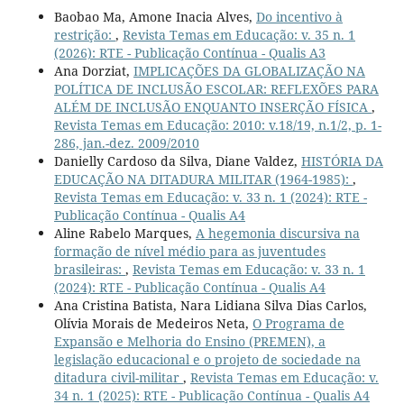
Baobao Ma, Amone Inacia Alves,
Do incentivo à
restrição:
,
Revista Temas em Educação: v. 35 n. 1
(2026): RTE - Publicação Contínua - Qualis A3
Ana Dorziat,
IMPLICAÇÕES DA GLOBALIZAÇÃO NA
POLÍTICA DE INCLUSÃO ESCOLAR: REFLEXÕES PARA
ALÉM DE INCLUSÃO ENQUANTO INSERÇÃO FÍSICA
,
Revista Temas em Educação: 2010: v.18/19, n.1/2, p. 1-
286, jan.-dez. 2009/2010
Danielly Cardoso da Silva, Diane Valdez,
HISTÓRIA DA
EDUCAÇÃO NA DITADURA MILITAR (1964-1985):
,
Revista Temas em Educação: v. 33 n. 1 (2024): RTE -
Publicação Contínua - Qualis A4
Aline Rabelo Marques,
A hegemonia discursiva na
formação de nível médio para as juventudes
brasileiras:
,
Revista Temas em Educação: v. 33 n. 1
(2024): RTE - Publicação Contínua - Qualis A4
Ana Cristina Batista, Nara Lidiana Silva Dias Carlos,
Olívia Morais de Medeiros Neta,
O Programa de
Expansão e Melhoria do Ensino (PREMEN), a
legislação educacional e o projeto de sociedade na
ditadura civil-militar
,
Revista Temas em Educação: v.
34 n. 1 (2025): RTE - Publicação Contínua - Qualis A4