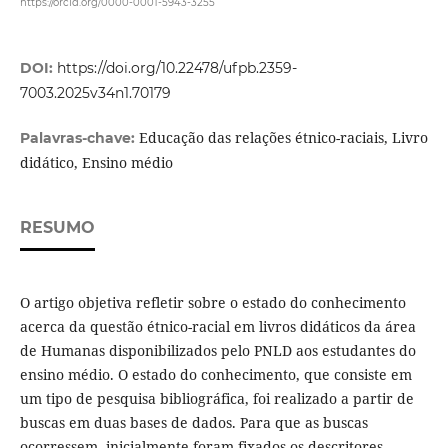
https://orcid.org/0000-0001-5943-3255
DOI:
https://doi.org/10.22478/ufpb.2359-
7003.2025v34n1.70179
Educação das relações étnico-raciais, Livro
Palavras-chave:
didático, Ensino médio
RESUMO
O artigo objetiva refletir sobre o estado do conhecimento
acerca da questão étnico-racial em livros didáticos da área
de Humanas disponibilizados pelo PNLD aos estudantes do
ensino médio. O estado do conhecimento, que consiste em
um tipo de pesquisa bibliográfica, foi realizado a partir de
buscas em duas bases de dados. Para que as buscas
ocorressem, inicialmente foram fixados os descritores,