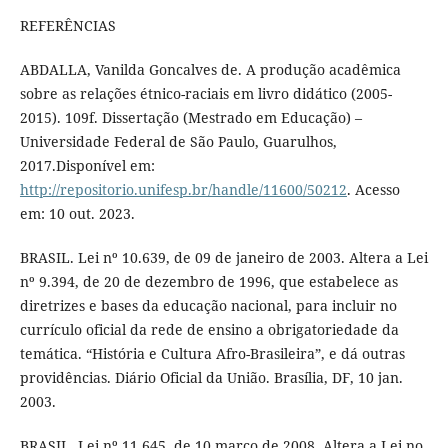
REFERÊNCIAS
ABDALLA, Vanilda Goncalves de. A produção acadêmica
sobre as relações étnico-raciais em livro didático (2005-
2015). 109f. Dissertação (Mestrado em Educação) –
Universidade Federal de São Paulo, Guarulhos,
2017.Disponível em:
http://repositorio.unifesp.br/handle/11600/50212
. Acesso
em: 10 out. 2023.
BRASIL. Lei nº 10.639, de 09 de janeiro de 2003. Altera a Lei
nº 9.394, de 20 de dezembro de 1996, que estabelece as
diretrizes e bases da educação nacional, para incluir no
currículo oficial da rede de ensino a obrigatoriedade da
temática. “História e Cultura Afro-Brasileira”, e dá outras
providências. Diário Oficial da União. Brasília, DF, 10 jan.
2003.
BRASIL. Lei nº 11.645, de 10 março de 2008. Altera a Lei no