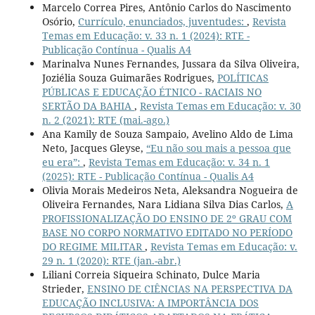
Marcelo Correa Pires, Antônio Carlos do Nascimento
Osório,
Currículo, enunciados, juventudes:
,
Revista
Temas em Educação: v. 33 n. 1 (2024): RTE -
Publicação Contínua - Qualis A4
Marinalva Nunes Fernandes, Jussara da Silva Oliveira,
Joziélia Souza Guimarães Rodrigues,
POLÍTICAS
PÚBLICAS E EDUCAÇÃO ÉTNICO - RACIAIS NO
SERTÃO DA BAHIA
,
Revista Temas em Educação: v. 30
n. 2 (2021): RTE (mai.-ago.)
Ana Kamily de Souza Sampaio, Avelino Aldo de Lima
Neto, Jacques Gleyse,
“Eu não sou mais a pessoa que
eu era”:
,
Revista Temas em Educação: v. 34 n. 1
(2025): RTE - Publicação Contínua - Qualis A4
Olivia Morais Medeiros Neta, Aleksandra Nogueira de
Oliveira Fernandes, Nara Lidiana Silva Dias Carlos,
A
PROFISSIONALIZAÇÃO DO ENSINO DE 2º GRAU COM
BASE NO CORPO NORMATIVO EDITADO NO PERÍODO
DO REGIME MILITAR
,
Revista Temas em Educação: v.
29 n. 1 (2020): RTE (jan.-abr.)
Liliani Correia Siqueira Schinato, Dulce Maria
Strieder,
ENSINO DE CIÊNCIAS NA PERSPECTIVA DA
EDUCAÇÃO INCLUSIVA: A IMPORTÂNCIA DOS