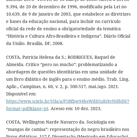
9.394, de 20 de dezembro de 1996, modificada pela Lei no
10.639, de 9 de janeiro de 2003, que estabelece as diretrizes
e bases da educação nacional, para incluir no currículo
oficial da rede de ensino a obrigatoriedade da temática
“História e Cultura Afro-Brasileira e Indígena”. Diário Oficial
da União. Brasília, DF, 2008.
COSTA, Patrícia Helena da S.; RODRIGUES, Raquel de
Almeida. Crítico “pero no mucho”: problematizando a
abordagem de questões identitárias em uma unidade de
um livro didático de inglês para o ensino médio. Trab. Ling.
Aplic., Campinas, n. 60, v. 2, p. 500-517, mai./ago. 2021.
Disponível em:
https://www.scielo.br/j/tla/a/P5Bfbw94hsWdD5zKHvNHhHj/?
format=pdf&lang=pt
. Acesso em: 10 dez. 2023.
COSTA, Wellington Narde Navarro da. Sociologia em
“mangas de camisa”: representação do negro brasileiro nos
livros didáticos. 117 f. Dissertação (Mestrado em Educação)