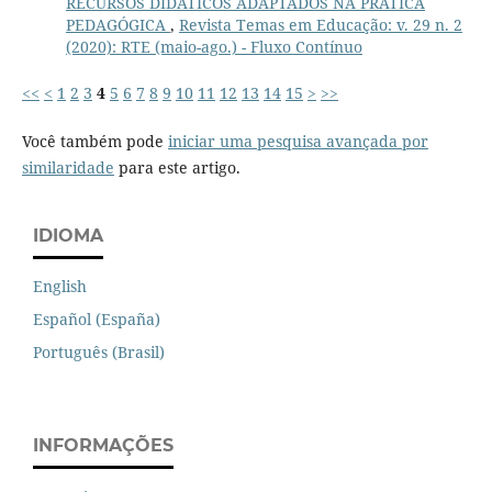
RECURSOS DIDÁTICOS ADAPTADOS NA PRÁTICA
PEDAGÓGICA
,
Revista Temas em Educação: v. 29 n. 2
(2020): RTE (maio-ago.) - Fluxo Contínuo
<<
<
1
2
3
4
5
6
7
8
9
10
11
12
13
14
15
>
>>
Você também pode
iniciar uma pesquisa avançada por
similaridade
para este artigo.
IDIOMA
English
Español (España)
Português (Brasil)
INFORMAÇÕES