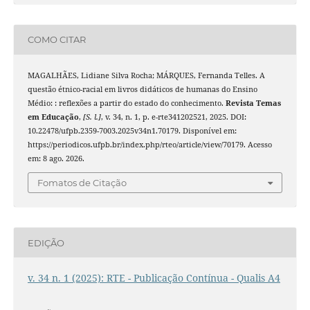
COMO CITAR
MAGALHÃES, Lidiane Silva Rocha; MÁRQUES, Fernanda Telles. A
questão étnico-racial em livros didáticos de humanas do Ensino
Médio: : reflexões a partir do estado do conhecimento.
Revista Temas
em Educação
,
[S. l.]
, v. 34, n. 1, p. e-rte341202521, 2025. DOI:
10.22478/ufpb.2359-7003.2025v34n1.70179. Disponível em:
https://periodicos.ufpb.br/index.php/rteo/article/view/70179. Acesso
em: 8 ago. 2026.
Fomatos de Citação
EDIÇÃO
v. 34 n. 1 (2025): RTE - Publicação Contínua - Qualis A4