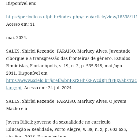
Disponível em:
https://periodicos.ufpb.br/index.php/rteo/article/view/18338/11
Acesso em: 11
mai. 2024.
SALES, Shirlei Rezende; PARAÍSO, Marlucy Alves. Juventude
ciborgue e a transgressão das fronteiras de gênero. Estudos
Feministas, Florianópolis, v. 19, n. 2, p. 535-548, mai./ago.
2011. Disponível em:
https://www.scielo.br/j/ref/a/bnFXrSHhskPWcdRjTfJFBJz/abstrac
lang=pt
. Acesso em: 24 jul. 2024.
SALES, Shirlei Rezende; PARAÍSO, Marlucy Alves. O Jovem
Macho e a
Jovem Difícil: governo da sexualidade no currículo.
Educação & Realidade, Porto Alegre, v. 38, n. 2, p. 603-625,
abr./jun. 2013. Disponível em: