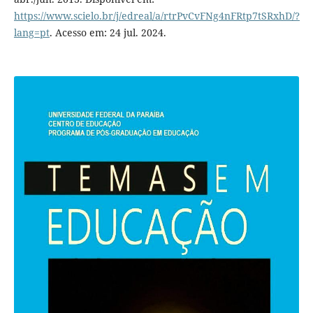
https://www.scielo.br/j/edreal/a/rtrPvCvFNg4nFRtp7tSRxhD/?
lang=pt
. Acesso em: 24 jul. 2024.