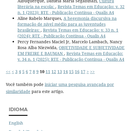
Albuquerque, Daniela Maria Segabinazi,
Cultura
literária na escola:
,
Revista Temas em Educação: v. 32
n. 1 (2023): RTE - Publicação Contínua - Qualis A4
Aline Rabelo Marques,
A hegemonia discursiva na
formação de nível médio para as juventudes
brasileiras:
,
Revista Temas em Educação: v. 33 n. 1
(2024): RTE - Publicação Contínua - Qualis A4
Percy Fernandes Maciel Jr, Marcelo Lambach, Nancy
Rosa Alba Niezwida,
OBJETIVIDADE E SUBJETIVIDADE
EM FREIRE E BAUMAN
,
Revista Temas em Educação:
v. 34 n. 1 (2025): RTE - Publicação Contínua - Qualis A4
<<
<
3
4
5
6
7
8
9
10
11
12
13
14
15
16
17
>
>>
Você também pode
iniciar uma pesquisa avançada por
similaridade
para este artigo.
IDIOMA
English