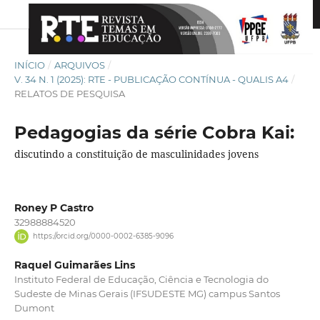
INÍCIO
/
ARQUIVOS
/
V. 34 N. 1 (2025): RTE - PUBLICAÇÃO CONTÍNUA - QUALIS A4
/
RELATOS DE PESQUISA
Pedagogias da série Cobra Kai:
discutindo a constituição de masculinidades jovens
Roney P Castro
32988884520
https://orcid.org/0000-0002-6385-9096
Raquel Guimarães Lins
Instituto Federal de Educação, Ciência e Tecnologia do
Sudeste de Minas Gerais (IFSUDESTE MG) campus Santos
Dumont