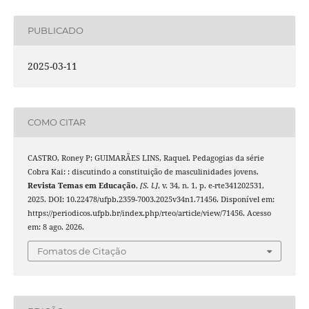
PUBLICADO
2025-03-11
COMO CITAR
CASTRO, Roney P; GUIMARÃES LINS, Raquel. Pedagogias da série
Cobra Kai: : discutindo a constituição de masculinidades jovens.
Revista Temas em Educação
,
[S. l.]
, v. 34, n. 1, p. e-rte341202531,
2025. DOI: 10.22478/ufpb.2359-7003.2025v34n1.71456. Disponível em:
https://periodicos.ufpb.br/index.php/rteo/article/view/71456. Acesso
em: 8 ago. 2026.
Fomatos de Citação