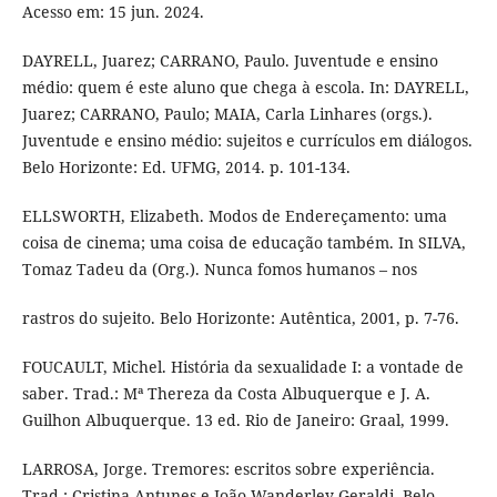
Acesso em: 15 jun. 2024.
DAYRELL, Juarez; CARRANO, Paulo. Juventude e ensino
médio: quem é este aluno que chega à escola. In: DAYRELL,
Juarez; CARRANO, Paulo; MAIA, Carla Linhares (orgs.).
Juventude e ensino médio: sujeitos e currículos em diálogos.
Belo Horizonte: Ed. UFMG, 2014. p. 101-134.
ELLSWORTH, Elizabeth. Modos de Endereçamento: uma
coisa de cinema; uma coisa de educação também. In SILVA,
Tomaz Tadeu da (Org.). Nunca fomos humanos – nos
rastros do sujeito. Belo Horizonte: Autêntica, 2001, p. 7-76.
FOUCAULT, Michel. História da sexualidade I: a vontade de
saber. Trad.: Mª Thereza da Costa Albuquerque e J. A.
Guilhon Albuquerque. 13 ed. Rio de Janeiro: Graal, 1999.
LARROSA, Jorge. Tremores: escritos sobre experiência.
Trad.: Cristina Antunes e João Wanderley Geraldi. Belo