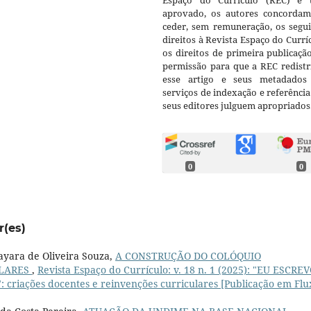
Espaço do Currículo (REC) e t
aprovado, os autores concorda
ceder, sem remuneração, os segui
direitos à Revista Espaço do Currí
os direitos de primeira publicaçã
permissão para que a REC redistr
esse artigo e seus metadados
serviços de indexação e referênci
seus editores julguem apropriados
0
0
r(es)
ayara de Oliveira Souza,
A CONSTRUÇÃO DO COLÓQUIO
ULARES
,
Revista Espaço do Currículo: v. 18 n. 1 (2025): "EU ESCRE
iações docentes e reinvenções curriculares [Publicação em Flu