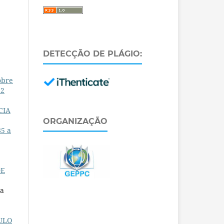
DETECÇÃO DE PLÁGIO:
obre
.2
CIA
ORGANIZAÇÃO
85 a
DE
na
ULO