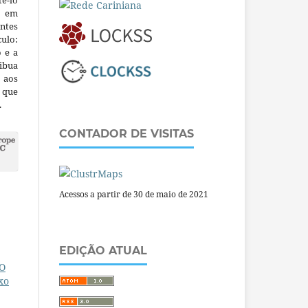
ê-lo
m em
ntes
culo:
o e a
ibua
 aos
a que
.
CONTADOR DE VISITAS
Acessos a partir de 30 de maio de 2021
EDIÇÃO ATUAL
VO
xo