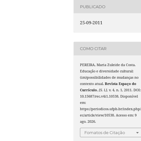
PUBLICADO
25-09-2011
COMO CITAR
PEREIRA, Maria Zuleide da Costa.
Educação e diversidade cultural:
(im)possibilidades de mudanças no
contexto atual.
Revista Espaço do
Currículo
,
[S. l.]
, v. 4, n. 1, 2011. DOI:
10.15687/rec.v4i1.10538. Disponível
em:
https://periodicos.ufpb.br/index.php/
ec/article/view/10538. Acesso em: 9
ago. 2026.
Fomatos de Citação