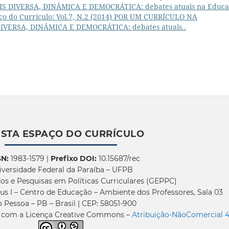
 DIVERSA, DINÂMICA E DEMOCRÁTICA: debates atuais na Educa
ço do Currículo: Vol.7, N.2 (2014) POR UM CURRÍCULO NA
ERSA, DINÂMICA E DEMOCRÁTICA: debates atuais..
ISTA ESPAÇO DO CURRÍCULO
SN:
1983-1579 |
Prefixo DOI:
10.15687/rec
iversidade Federal da Paraíba – UFPB
os e Pesquisas em Políticas Curriculares (GEPPC)
us I – Centro de Educação – Ambiente dos Professores, Sala 03
 Pessoa – PB – Brasil | CEP: 58051-900
a com a Licença Creative Commons –
Atribuição-NãoComercial 4