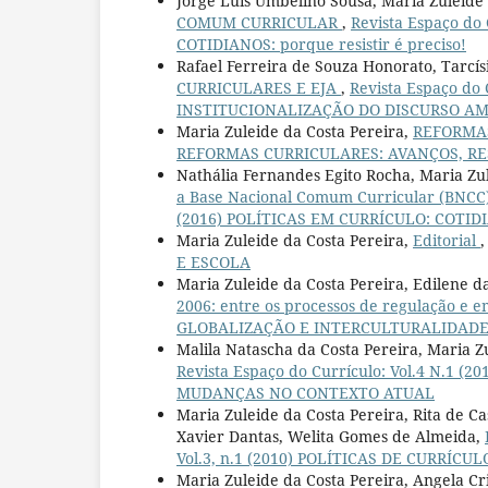
Jorge Luis Umbelino Sousa, Maria Zuleide
COMUM CURRICULAR
,
Revista Espaço do
COTIDIANOS: porque resistir é preciso!
Rafael Ferreira de Souza Honorato, Tarcís
CURRICULARES E EJA
,
Revista Espaço do
INSTITUCIONALIZAÇÃO DO DISCURSO AMBIEN
Maria Zuleide da Costa Pereira,
REFORMA
REFORMAS CURRICULARES: AVANÇOS, RE
Nathália Fernandes Egito Rocha, Maria Zu
a Base Nacional Comum Curricular (BNCC)
(2016) POLÍTICAS EM CURRÍCULO: COTID
Maria Zuleide da Costa Pereira,
Editorial
E ESCOLA
Maria Zuleide da Costa Pereira, Edilene da
2006: entre os processos de regulação e
GLOBALIZAÇÃO E INTERCULTURALIDADE: cu
Malila Natascha da Costa Pereira, Maria Z
Revista Espaço do Currículo: Vol.4 N.1
MUDANÇAS NO CONTEXTO ATUAL
Maria Zuleide da Costa Pereira, Rita de C
Xavier Dantas, Welita Gomes de Almeida,
Vol.3, n.1 (2010) POLÍTICAS DE CURRÍ
Maria Zuleide da Costa Pereira, Angela Cr