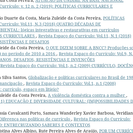
 da Costa Pereira,
ATUAÇÃO DA UNDIME NA BASE NACIONAL
 Currículo: v. 12 n. 2 (2019): POLÍTICAS CURRICULARES E
io Duarte da Costa, Maria Zuleide da Costa Pereira,
POLÍTICAS
 Currículo: Vol.11, N.3 (2018) QUATRO DÉCADAS DE
TAL: lógicas integrativas e restaurativas em currículos
S CURRICULARES
,
Revista Espaço do Currículo: Vol.11, N.1 (2018)
SISTÊNCIAS E DESAFIOS
leide da Costa Pereira,
O QUE DIZEM SOBRE A BNCC? Produções s
 no período de 2010 a 2016
,
Revista Espaço do Currículo: Vol.9, N
IANOS, DESAFIOS, RESISTÊNCIAS E INVENÇÕES
,
Revista Espaço do Currículo: Vol.1, n.2 (2009) CURRÍCULO, DOCÊN
 Silva Santos,
Globalização e políticas curriculares no Brasil de 19
 emancipação
,
Revista Espaço do Currículo: Vol.1, n.1 (2008)
rrículo, espaço em litígio?
uleide da Costa Pereira,
A violência doméstica contra a mulher
,
 (2011) EDUCAÇÃO E DIVERSIDADE CULTURAL: (IM)POSSIBILIDADES 
assia Cavalcanti Porto, Samara Wanderley Xavier Barbosa, Veridia
Diferença nas políticas de currículo
,
Revista Espaço do Currículo:
CULO: ENTRECRUZANDO SABERES E CONTEXTOS
istina Alves Albino, Rute Pereira Alves de Araújo,
POR UM CURRÍC