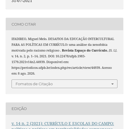
31-07-2021
COMO CITAR
IFADIREO, Miguel Melo. DESAFIOS DA EDUCAÇÃO INTERCULTURAL
PARA AS POLÍTICAS EM CURRÍCULO: uma análise da xenofobia
motivada pelo racismo religioso .
Revista Espaço do Currículo
,
[S. l.]
,
v. 14, n. 2, p. 1–14, 2021. DOI: 10.22478/ufpb.1983-
1579.2021v14n2.44939. Disponível em:
https://periodicos.ufpb.br/index.php/rec/article/view/44939. Acesso
em: 8 ago. 2026.
Fomatos de Citação
EDIÇÃO
v. 14 n. 2 (2021): CURRÍCULO E ESCOLAS DO CAMPO: