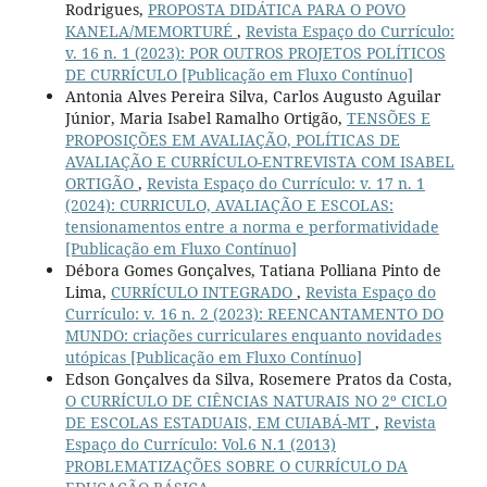
Rodrigues,
PROPOSTA DIDÁTICA PARA O POVO
KANELA/MEMORTURÉ
,
Revista Espaço do Currículo:
v. 16 n. 1 (2023): POR OUTROS PROJETOS POLÍTICOS
DE CURRÍCULO [Publicação em Fluxo Contínuo]
Antonia Alves Pereira Silva, Carlos Augusto Aguilar
Júnior, Maria Isabel Ramalho Ortigão,
TENSÕES E
PROPOSIÇÕES EM AVALIAÇÃO, POLÍTICAS DE
AVALIAÇÃO E CURRÍCULO-ENTREVISTA COM ISABEL
ORTIGÃO
,
Revista Espaço do Currículo: v. 17 n. 1
(2024): CURRICULO, AVALIAÇÃO E ESCOLAS:
tensionamentos entre a norma e performatividade
[Publicação em Fluxo Contínuo]
Débora Gomes Gonçalves, Tatiana Polliana Pinto de
Lima,
CURRÍCULO INTEGRADO
,
Revista Espaço do
Currículo: v. 16 n. 2 (2023): REENCANTAMENTO DO
MUNDO: criações curriculares enquanto novidades
utópicas [Publicação em Fluxo Contínuo]
Edson Gonçalves da Silva, Rosemere Pratos da Costa,
O CURRÍCULO DE CIÊNCIAS NATURAIS NO 2º CICLO
DE ESCOLAS ESTADUAIS, EM CUIABÁ-MT
,
Revista
Espaço do Currículo: Vol.6 N.1 (2013)
PROBLEMATIZAÇÕES SOBRE O CURRÍCULO DA