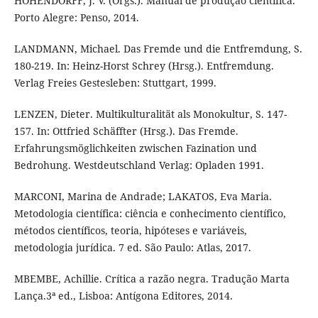
HOHENDORFF, J. V. (Orgs.). Manual de produção científica.
Porto Alegre: Penso, 2014.
LANDMANN, Michael. Das Fremde und die Entfremdung, S.
180-219. In: Heinz-Horst Schrey (Hrsg.). Entfremdung.
Verlag Freies Gestesleben: Stuttgart, 1999.
LENZEN, Dieter. Multikulturalität als Monokultur, S. 147-
157. In: Ottfried Schäffter (Hrsg.). Das Fremde.
Erfahrungsmöglichkeiten zwischen Fazination und
Bedrohung. Westdeutschland Verlag: Opladen 1991.
MARCONI, Marina de Andrade; LAKATOS, Eva Maria.
Metodologia científica: ciência e conhecimento científico,
métodos científicos, teoria, hipóteses e variáveis,
metodologia jurídica. 7 ed. São Paulo: Atlas, 2017.
MBEMBE, Achillie. Crítica a razão negra. Tradução Marta
Lança.3ª ed., Lisboa: Antígona Editores, 2014.