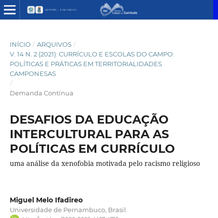
INÍCIO
/
ARQUIVOS
/
V. 14 N. 2 (2021): CURRÍCULO E ESCOLAS DO CAMPO:
POLÍTICAS E PRÁTICAS EM TERRITORIALIDADES
CAMPONESAS
/
Demanda Contínua
DESAFIOS DA EDUCAÇÃO
INTERCULTURAL PARA AS
POLÍTICAS EM CURRÍCULO
uma análise da xenofobia motivada pelo racismo religioso
Miguel Melo Ifadireo
Universidade de Pernambuco, Brasil.