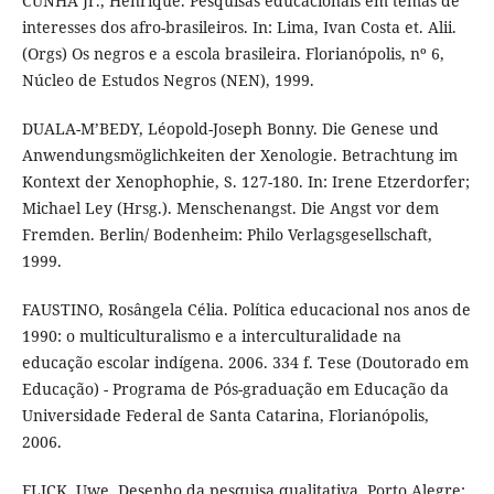
CUNHA Jr., Henrique. Pesquisas educacionais em temas de
interesses dos afro-brasileiros. In: Lima, Ivan Costa et. Alii.
(Orgs) Os negros e a escola brasileira. Florianópolis, nº 6,
Núcleo de Estudos Negros (NEN), 1999.
DUALA-M’BEDY, Léopold-Joseph Bonny. Die Genese und
Anwendungsmöglichkeiten der Xenologie. Betrachtung im
Kontext der Xenophophie, S. 127-180. In: Irene Etzerdorfer;
Michael Ley (Hrsg.). Menschenangst. Die Angst vor dem
Fremden. Berlin/ Bodenheim: Philo Verlagsgesellschaft,
1999.
FAUSTINO, Rosângela Célia. Política educacional nos anos de
1990: o multiculturalismo e a interculturalidade na
educação escolar indígena. 2006. 334 f. Tese (Doutorado em
Educação) - Programa de Pós-graduação em Educação da
Universidade Federal de Santa Catarina, Florianópolis,
2006.
FLICK, Uwe. Desenho da pesquisa qualitativa. Porto Alegre: