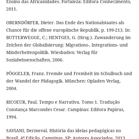
Ensino das Africanidades. Fortaleza: Editora Conhecimento,
2011.
OBERNDÖRFER, Dieter. Das Ende des Nationalstaates als
Chance für die offene europäische Republik, p. 199-213. In:
BUTTERWEGGE, C.; HENTGES, G. (Hrsg.). Zuwanderung im
Zeichen der Globalisierung: Migrations-, Integrations- und
Minderheitenpolitik. Wiesbaden: Verlag für
Sozialwissenschaften, 2006.
PÖGGELER, Franz. Fremde und Fremheit im Schulbuch und
der Wandel der Pädagogik. München: Opladen Verlag,
2004.
RICOEUR, Paul. Tempo e Narrativa. Tomo 1. Tradução
Constança Marcondes Cesar. Campinas: Editora Papirus,
1994.
SAVIANI, Dermeval. História das ideias pedagógicas no
Brasil. 4ª Edição. Campinas, SP: Autores Associados, 2013