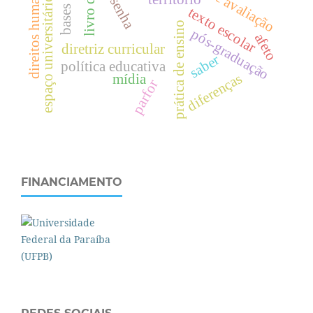
bases legais
.
resenha
espaço universitário
texto escolar
prática de ensino
pós-graduação
afeto
d
i
r
e
i
t
o
s
h
u
m
a
n
o
s
diretriz curricular
saber
política educativa
diferenças
mídia
parfor
FINANCIAMENTO