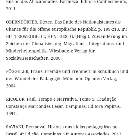
Ensino das Africanidades. Fortaleza: Editora Conhecimento,
2011.
OBERNDÖRFER, Dieter. Das Ende des Nationalstaates als
Chance für die offene europäische Republik, p. 199-213. In:
BUTTERWEGGE, C.; HENTGES, G. (Hrsg.). Zuwanderung im
Zeichen der Globalisierung: Migrations-, Integrations- und
Minderheitenpolitik. Wiesbaden: Verlag für
Sozialwissenschaften, 2006.
PÖGGELER, Franz. Fremde und Fremheit im Schulbuch und
der Wandel der Pädagogik. München: Opladen Verlag,
2004.
RICOEUR, Paul. Tempo e Narrativa. Tomo 1. Tradução
Constança Marcondes Cesar. Campinas: Editora Papirus,
1994.
SAVIANI, Dermeval. História das ideias pedagógicas no
Brasil. 4ª Edição. Campinas, SP: Autores Associados, 2013