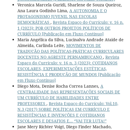
Veronica Marcela Guridi, Sharlene de Souza Queiroz,
Ana Laura Godinho Lima,
A AUTONOMIA E O
PROTAGONISMO JUVENIL NAS ESCOLAS
DEMOCRÁTICAS
,
Revista Espaço do Currículo: v. 16 n.
1 (2023): POR OUTROS PROJETOS POLÍTICOS DE
CURRÍCULO [Publicação em Fluxo Contínuo]
Maria Angélica da Silva, Lucinalva Andrade Ataide de
Almeida, Carlinda Leite,
MOVIMENTOS DE
TRADUÇÃO DAS POLÍTICAS-PRÁTICAS CURRICULARES
DOCENTES NO AGRESTE PERNAMBUCANO
,
Revista
Espaço do Currículo: v. 16 n. 3 (2023): COTIDIANOS
ESCOLARES, EXPERIMENTAÇÕES ESTÉTICAS,
RESISTÊNCIA E PRODUÇÃO DE MUNDOS [Publicação
em Fluxo Contínuo]
Diego Mota, Denise Rocha Correa Lannes,
A
CENTRALIDADE DAS REPRESENTAÇÕES SOCIAIS DE
UM CURRÍCULO DE HABILIDADES ENTRE
PROFESSORES
,
Revista Espaço do Currículo: Vol.10,
N.3 (2017) SOBRE POLÍTICAS EM CURRÍCULO E
RESISTÊNCIAS E INVENÇÕES E COTIDIANOS
ESCOLARES E DESAFIOS E... “VAI TER LUTA!”
Jane Mery Richter Voigt, Diego Finder Machado,