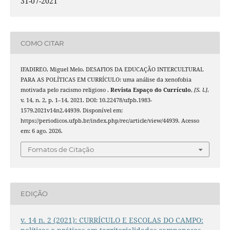
31-07-2021
COMO CITAR
IFADIREO, Miguel Melo. DESAFIOS DA EDUCAÇÃO INTERCULTURAL
PARA AS POLÍTICAS EM CURRÍCULO: uma análise da xenofobia
motivada pelo racismo religioso .
Revista Espaço do Currículo
,
[S. l.]
,
v. 14, n. 2, p. 1–14, 2021. DOI: 10.22478/ufpb.1983-
1579.2021v14n2.44939. Disponível em:
https://periodicos.ufpb.br/index.php/rec/article/view/44939. Acesso
em: 6 ago. 2026.
Fomatos de Citação
EDIÇÃO
v. 14 n. 2 (2021): CURRÍCULO E ESCOLAS DO CAMPO: