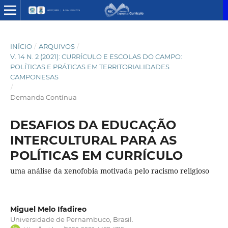
INÍCIO
/
ARQUIVOS
/
V. 14 N. 2 (2021): CURRÍCULO E ESCOLAS DO CAMPO:
POLÍTICAS E PRÁTICAS EM TERRITORIALIDADES
CAMPONESAS
/
Demanda Contínua
DESAFIOS DA EDUCAÇÃO
INTERCULTURAL PARA AS
POLÍTICAS EM CURRÍCULO
uma análise da xenofobia motivada pelo racismo religioso
Miguel Melo Ifadireo
Universidade de Pernambuco, Brasil.