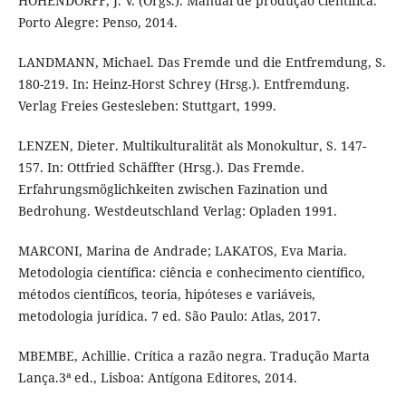
HOHENDORFF, J. V. (Orgs.). Manual de produção científica.
Porto Alegre: Penso, 2014.
LANDMANN, Michael. Das Fremde und die Entfremdung, S.
180-219. In: Heinz-Horst Schrey (Hrsg.). Entfremdung.
Verlag Freies Gestesleben: Stuttgart, 1999.
LENZEN, Dieter. Multikulturalität als Monokultur, S. 147-
157. In: Ottfried Schäffter (Hrsg.). Das Fremde.
Erfahrungsmöglichkeiten zwischen Fazination und
Bedrohung. Westdeutschland Verlag: Opladen 1991.
MARCONI, Marina de Andrade; LAKATOS, Eva Maria.
Metodologia científica: ciência e conhecimento científico,
métodos científicos, teoria, hipóteses e variáveis,
metodologia jurídica. 7 ed. São Paulo: Atlas, 2017.
MBEMBE, Achillie. Crítica a razão negra. Tradução Marta
Lança.3ª ed., Lisboa: Antígona Editores, 2014.