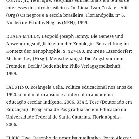
CUNHA Jr., Henrique. Pesquisas educacionais em temas de
interesses dos afro-brasileiros. In: Lima, Ivan Costa et. Alii.
(Orgs) Os negros e a escola brasileira. Florianópolis, nº 6,
Núcleo de Estudos Negros (NEN), 1999.
DUALA-M’BEDY, Léopold-Joseph Bonny. Die Genese und
Anwendungsmöglichkeiten der Xenologie. Betrachtung im
Kontext der Xenophophie, S. 127-180. In: Irene Etzerdorfer;
Michael Ley (Hrsg.). Menschenangst. Die Angst vor dem
Fremden. Berlin/ Bodenheim: Philo Verlagsgesellschaft,
1999.
FAUSTINO, Rosângela Célia. Política educacional nos anos de
1990: o multiculturalismo e a interculturalidade na
educação escolar indígena. 2006. 334 f. Tese (Doutorado em
Educação) - Programa de Pós-graduação em Educação da
Universidade Federal de Santa Catarina, Florianópolis,
2006.
FLICK, Uwe. Desenho da pesquisa qualitativa. Porto Alegre: