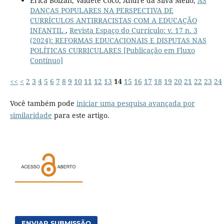
Érica Bolzan, Valdete Côco, André da Silva Mello,
AS
DANÇAS POPULARES NA PERSPECTIVA DE
CURRÍCULOS ANTIRRACISTAS COM A EDUCAÇÃO
INFANTIL
,
Revista Espaço do Currículo: v. 17 n. 3
(2024): REFORMAS EDUCACIONAIS E DISPUTAS NAS
POLÍTICAS CURRICULARES [Publicação em Fluxo
Contínuo]
<<
<
2
3
4
5
6
7
8
9
10
11
12
13
14
15
16
17
18
19
20
21
22
23
24
Você também pode
iniciar uma pesquisa avançada por
similaridade
para este artigo.
ENVIAR SUBMISSÃO