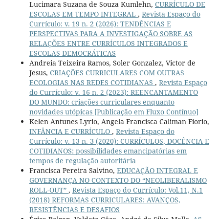
Lucimara Suzana de Souza Kumlehn,
CURRÍCULO DE
ESCOLAS EM TEMPO INTEGRAL
,
Revista Espaço do
Currículo: v. 19 n. 2 (2026): TENDÊNCIAS E
PERSPECTIVAS PARA A INVESTIGAÇÃO SOBRE AS
RELAÇÕES ENTRE CURRÍCULOS INTEGRADOS E
ESCOLAS DEMOCRÁTICAS
Andreia Teixeira Ramos, Soler Gonzalez, Victor de
Jesus,
CRIAÇÕES CURRICULARES COM OUTRAS
ECOLOGIAS NAS REDES COTIDIANAS
,
Revista Espaço
do Currículo: v. 16 n. 2 (2023): REENCANTAMENTO
DO MUNDO: criações curriculares enquanto
novidades utópicas [Publicação em Fluxo Contínuo]
Kelen Antunes Lyrio, Angela Francisca Caliman Fiorio,
INFÂNCIA E CURRÍCULO
,
Revista Espaço do
Currículo: v. 13 n. 3 (2020): CURRÍCULOS, DOCÊNCIA E
COTIDIANOS: possibilidades emancipatórias em
tempos de regulação autoritária
Francisca Pereira Salvino,
EDUCAÇÃO INTEGRAL E
GOVERNANÇA NO CONTEXTO DO “NEOLIBERALISMO
ROLL-OUT”
,
Revista Espaço do Currículo: Vol.11, N.1
(2018) REFORMAS CURRICULARES: AVANÇOS,
RESISTÊNCIAS E DESAFIOS