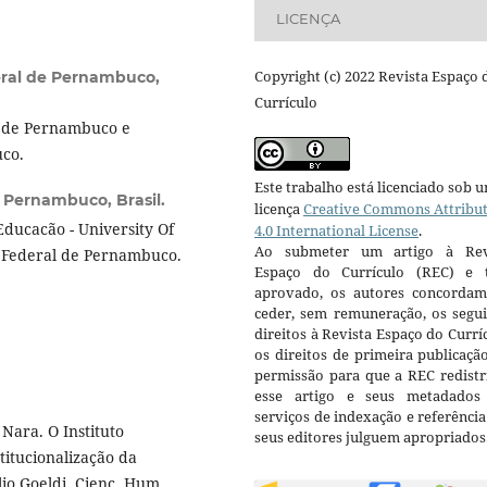
LICENÇA
Copyright (c) 2022 Revista Espaço 
eral de Pernambuco,
Currículo
l de Pernambuco e
uco.
Este trabalho está licenciado sob 
 Pernambuco, Brasil.
licença
Creative Commons Attribu
ducacão - University Of
4.0 International License
.
Ao submeter um artigo à Rev
de Federal de Pernambuco.
Espaço do Currículo (REC) e t
aprovado, os autores concorda
ceder, sem remuneração, os segui
direitos à Revista Espaço do Currí
os direitos de primeira publicaçã
permissão para que a REC redistr
esse artigo e seus metadados
serviços de indexação e referênci
ara. O Instituto
seus editores julguem apropriados
titucionalização da
lio Goeldi. Cienc. Hum.,