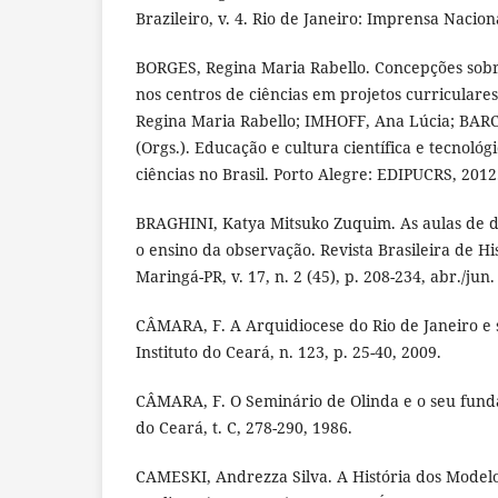
Brazileiro, v. 4. Rio de Janeiro: Imprensa Nacion
BORGES, Regina Maria Rabello. Concepções sobr
nos centros de ciências em projetos curriculare
Regina Maria Rabello; IMHOFF, Ana Lúcia; BAR
(Orgs.). Educação e cultura científica e tecnoló
ciências no Brasil. Porto Alegre: EDIPUCRS, 2012
BRAGHINI, Katya Mitsuko Zuquim. As aulas de d
o ensino da observação. Revista Brasileira de Hi
Maringá-PR, v. 17, n. 2 (45), p. 208-234, abr./jun.
CÂMARA, F. A Arquidiocese do Rio de Janeiro e s
Instituto do Ceará, n. 123, p. 25-40, 2009.
CÂMARA, F. O Seminário de Olinda e o seu funda
do Ceará, t. C, 278-290, 1986.
CAMESKI, Andrezza Silva. A História dos Model