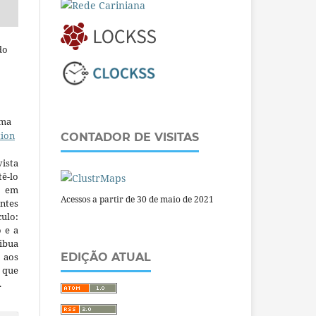
do
uma
tion
CONTADOR DE VISITAS
ista
ê-lo
m em
Acessos a partir de 30 de maio de 2021
ntes
culo:
o e a
ibua
 aos
EDIÇÃO ATUAL
a que
.