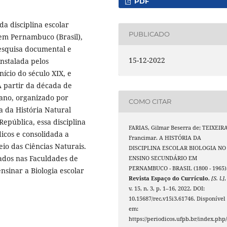
PDF
da disciplina escolar
PUBLICADO
 em Pernambuco (Brasil),
esquisa documental e
15-12-2022
 instalada pelos
ício do século XIX, e
 A partir da década de
ano, organizado por
COMO CITAR
a da História Natural
epública, essa disciplina
FARIAS, Gilmar Beserra de; TEIXEIRA
icos e consolidada a
Francimar. A HISTÓRIA DA
eio das Ciências Naturais.
DISCIPLINA ESCOLAR BIOLOGIA NO
ados nas Faculdades de
ENSINO SECUNDÁRIO EM
PERNAMBUCO - BRASIL (1800 - 1965)
nsinar a Biologia escolar
Revista Espaço do Currículo
,
[S. l.]
,
v. 15, n. 3, p. 1–16, 2022. DOI:
10.15687/rec.v15i3.61746. Disponível
em:
https://periodicos.ufpb.br/index.php/