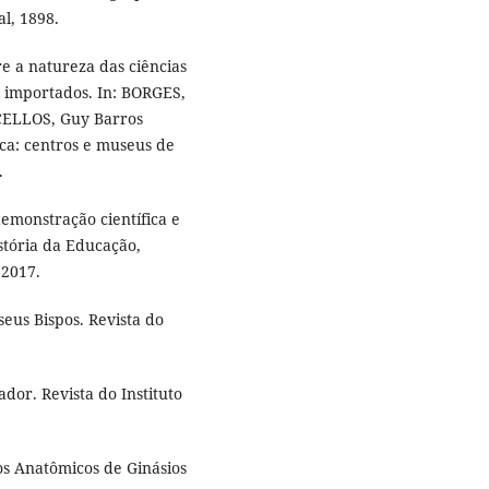
al, 1898.
e a natureza das ciências
s importados. In: BORGES,
CELLOS, Guy Barros
gica: centros e museus de
.
emonstração científica e
stória da Educação,
 2017.
eus Bispos. Revista do
dor. Revista do Instituto
os Anatômicos de Ginásios