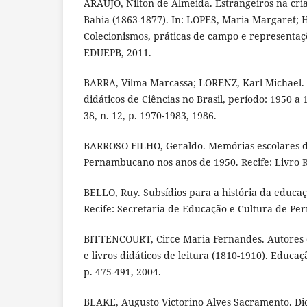
ARAÚJO, Nilton de Almeida. Estrangeiros na cria
Bahia (1863-1877). In: LOPES, Maria Margaret; H
Colecionismos, práticas de campo e representa
EDUEPB, 2011.
BARRA, Vilma Marcassa; LORENZ, Karl Michael. 
didáticos de Ciências no Brasil, período: 1950 a 1
38, n. 12, p. 1970-1983, 1986.
BARROSO FILHO, Geraldo. Memórias escolares do
Pernambucano nos anos de 1950. Recife: Livro R
BELLO, Ruy. Subsídios para a história da educ
Recife: Secretaria de Educação e Cultura de Pe
BITTENCOURT, Circe Maria Fernandes. Autores 
e livros didáticos de leitura (1810-1910). Educaçã
p. 475-491, 2004.
BLAKE, Augusto Victorino Alves Sacramento. Dic