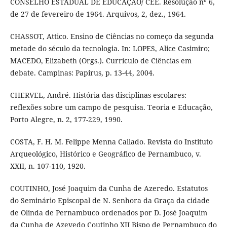
CONSELHO ESTADUAL DE EDUCAÇÃO/ CEE. Resolução nº 6,
de 27 de fevereiro de 1964. Arquivos, 2, dez., 1964.
CHASSOT, Attico. Ensino de Ciências no começo da segunda
metade do século da tecnologia. In: LOPES, Alice Casimiro;
MACEDO, Elizabeth (Orgs.). Currículo de Ciências em
debate. Campinas: Papirus, p. 13-44, 2004.
CHERVEL, André. História das disciplinas escolares:
reflexões sobre um campo de pesquisa. Teoria e Educação,
Porto Alegre, n. 2, 177-229, 1990.
COSTA, F. H. M. Felippe Menna Callado. Revista do Instituto
Arqueológico, Histórico e Geográfico de Pernambuco, v.
XXII, n. 107-110, 1920.
COUTINHO, José Joaquim da Cunha de Azeredo. Estatutos
do Seminário Episcopal de N. Senhora da Graça da cidade
de Olinda de Pernambuco ordenados por D. José Joaquim
da Cunha de Azevedo Coutinho XII Bispo de Pernambuco do