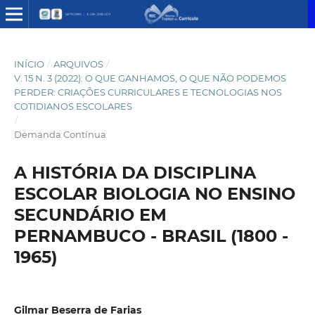
INÍCIO
/
ARQUIVOS
/
V. 15 N. 3 (2022): O QUE GANHAMOS, O QUE NÃO PODEMOS
PERDER: CRIAÇÕES CURRICULARES E TECNOLOGIAS NOS
COTIDIANOS ESCOLARES
/
Demanda Contínua
A HISTÓRIA DA DISCIPLINA
ESCOLAR BIOLOGIA NO ENSINO
SECUNDÁRIO EM
PERNAMBUCO - BRASIL (1800 -
1965)
Gilmar Beserra de Farias