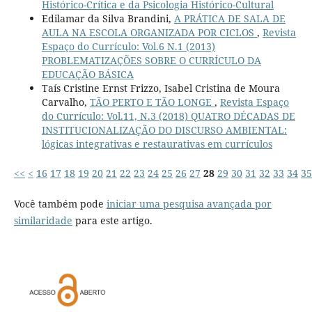
Histórico-Crítica e da Psicologia Histórico-Cultural
Edilamar da Silva Brandini,
A PRÁTICA DE SALA DE
AULA NA ESCOLA ORGANIZADA POR CICLOS
,
Revista
Espaço do Currículo: Vol.6 N.1 (2013)
PROBLEMATIZAÇÕES SOBRE O CURRÍCULO DA
EDUCAÇÃO BÁSICA
Taís Cristine Ernst Frizzo, Isabel Cristina de Moura
Carvalho,
TÃO PERTO E TÃO LONGE
,
Revista Espaço
do Currículo: Vol.11, N.3 (2018) QUATRO DÉCADAS DE
INSTITUCIONALIZAÇÃO DO DISCURSO AMBIENTAL:
lógicas integrativas e restaurativas em currículos
<<
<
16
17
18
19
20
21
22
23
24
25
26
27
28
29
30
31
32
33
34
35
Você também pode
iniciar uma pesquisa avançada por
similaridade
para este artigo.