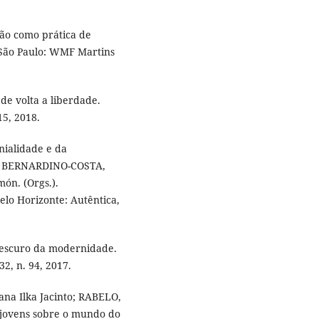
ção como prática de
 São Paulo: WMF Martins
de volta a liberdade.
15, 2018.
ialidade e da
In. BERNARDINO-COSTA,
n. (Orgs.).
elo Horizonte: Autêntica,
 escuro da modernidade.
32, n. 94, 2017.
na Ilka Jacinto; RABELO,
e jovens sobre o mundo do