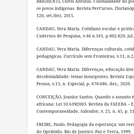
BRIGHENTI, Clovis Antonio. Colonialidade do pod
os povos indígenas. Revista PerCursos. Florianópol
120, set./dez. 2015.
CANDAU, Vera Maria. Cotidiano escolar e prática
Cadernos de Pesquisa, v.46 n.161, p.802-820, jul.
CANDAU, Vera Maria. Diferenças culturais, cotid
pedagógicas. Currículo sem Fronteiras, v.11, n.2,
CANDAU, Vera Maria. Diferenças, educação inte
decolonialidade: temas insurgentes. Revista Esp
Pessoa, v.13, n. Especial, p. 678-686, dez., 2020.
CONCEIÇÃO, Joanice Santos. Quando o assunto é 
africana: Lei 10.639∕2003. Revista da FAEEBA – 
Contemporaneidade, Salvador, v. 25, n. 45, p. 11
FREIRE, Paulo. Pedagogia da esperança: um re
do Oprimido. Rio de Janeiro: Paz e Terra, 1999.