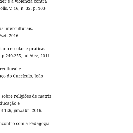
er e a violência contra
is, v. 16, n. 32, p. 103-
s interculturais.
/set. 2016.
iano escolar e práticas
 p.240-255, jul./dez, 2011.
rcultural e
aço do Currículo, João
sobre religiões de matriz
Educação e
3-126, jan./abr. 2016.
encontro com a Pedagogia