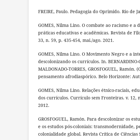
FREIRE, Paulo. Pedagogia do Oprimido. Rio de Ja
GOMES, Nilma Lino. O combate ao racismo e a d
práticas educativas e acadêmicas. Revista de Filo
33, n. 59, p. 435-454, mai./ago. 2021.
GOMES, Nilma Lino. O Movimento Negro e a int
descolonizando os currículos. In. BERNARDINO-
MALDONADO-TORRES, GROSFOGUEL, Ramón. (Orgs
pensamento afrodiaspórico. Belo Horizonte: Autê
GOMES, Nilma Lino. Relações étnico-raciais, ed
dos currículos. Currículo sem Fronteiras. v. 12, n.
2012.
GROSFOGUEL, Ramón. Para descolonizar os estud
e os estudos pós-coloniais: transmodernidade, 
colonialidade global. Revista Crítica de Ciências S