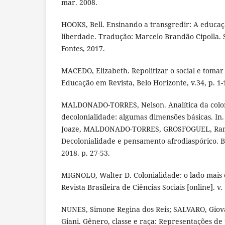
mar. 2008.
HOOKS, Bell. Ensinando a transgredir: A educa
liberdade. Tradução: Marcelo Brandão Cipolla.
Fontes, 2017.
MACEDO, Elizabeth. Repolitizar o social e tomar 
Educação em Revista, Belo Horizonte, v.34, p. 1-
MALDONADO-TORRES, Nelson. Analítica da colon
decolonialidade: algumas dimensões básicas. 
Joaze, MALDONADO-TORRES, GROSFOGUEL, Ramó
Decolonialidade e pensamento afrodiaspórico. B
2018. p. 27-53.
MIGNOLO, Walter D. Colonialidade: o lado mais
Revista Brasileira de Ciências Sociais [online]. v. 
NUNES, Simone Regina dos Reis; SALVARO, Giova
Giani. Gênero, classe e raça: Representações d