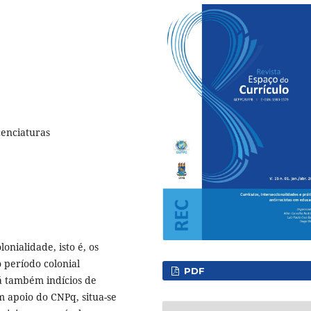
cenciaturas
onialidade, isto é, os
 período colonial
PDF
á também indícios de
m apoio do CNPq, situa-se