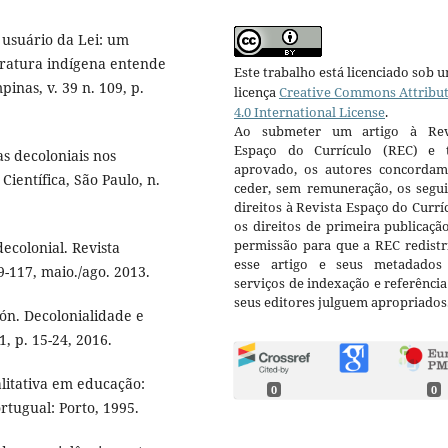
usuário da Lei: um
eratura indígena entende
Este trabalho está licenciado sob 
inas, v. 39 n. 109, p.
licença
Creative Commons Attribu
4.0 International License
.
Ao submeter um artigo à Rev
Espaço do Currículo (REC) e t
s decoloniais nos
aprovado, os autores concorda
Científica, São Paulo, n.
ceder, sem remuneração, os segui
direitos à Revista Espaço do Currí
os direitos de primeira publicaçã
permissão para que a REC redistr
ecolonial. Revista
esse artigo e seus metadados
89-117, maio./ago. 2013.
serviços de indexação e referênci
seus editores julguem apropriados
. Decolonialidade e
1, p. 15-24, 2016.
litativa em educação:
0
0
rtugual: Porto, 1995.