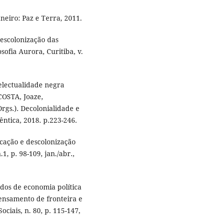
neiro: Paz e Terra, 2011.
escolonização das
sofia Aurora, Curitiba, v.
electualidade negra
COSTA, Joaze,
.). Decolonialidade e
ntica, 2018. p.223-246.
ucação e descolonização
1, p. 98-109, jan./abr.,
os de economia política
pensamento de fronteira e
ociais, n. 80, p. 115-147,