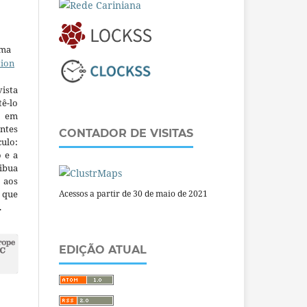
uma
tion
ista
ê-lo
m em
ntes
CONTADOR DE VISITAS
culo:
o e a
ibua
 aos
a que
Acessos a partir de 30 de maio de 2021
.
EDIÇÃO ATUAL