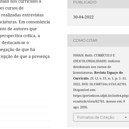
niais nos currículos a
PUBLICADO
es cursos de
 realizadas entrevistas
30-04-2022
nciaturas. Em consonância
unto de autores que
erspectiva crítica, a
COMO CITAR
s, destacam-se o
 negação de que há
PAVAN, Ruth. CURRÍCULO E
rcepção de que a presença
(DE)COLONIALIDADE: indícios
decoloniais nos cursos de
licenciaturas.
Revista Espaço do
Currículo
,
[S. l.]
, v. 15, n. 1, p. 1–11,
2022. DOI: 10.15687/rec.v15i1.62761.
Disponível em:
https://periodicos.ufpb.br/index.php/
ec/article/view/62761. Acesso em: 9
ago. 2026.
Fomatos de Citação