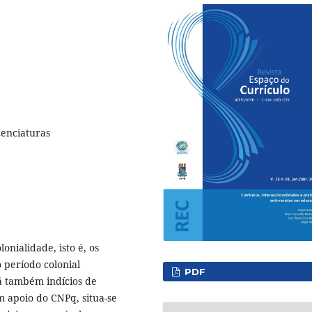
cenciaturas
onialidade, isto é, os
 período colonial
PDF
á também indícios de
m apoio do CNPq, situa-se