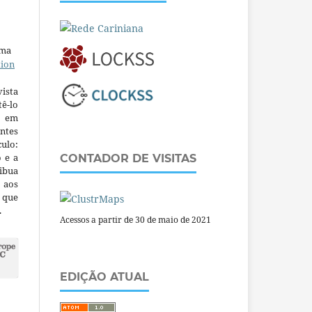
uma
tion
ista
ê-lo
m em
ntes
culo:
o e a
CONTADOR DE VISITAS
ibua
 aos
a que
.
Acessos a partir de 30 de maio de 2021
EDIÇÃO ATUAL