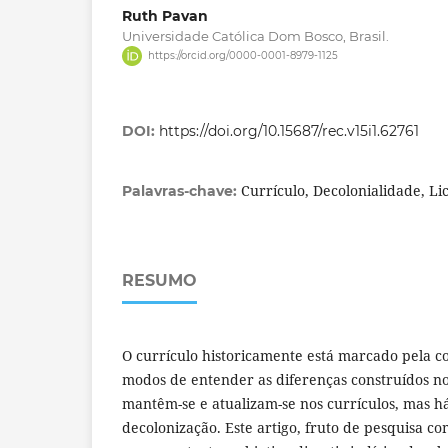
Ruth Pavan
Universidade Católica Dom Bosco, Brasil.
https://orcid.org/0000-0001-8979-1125
DOI:
https://doi.org/10.15687/rec.v15i1.62761
Currículo, Decolonialidade, Li
Palavras-chave:
RESUMO
O currículo historicamente está marcado pela col
modos de entender as diferenças construídos no
mantêm-se e atualizam-se nos currículos, mas h
decolonização. Este artigo, fruto de pesquisa co