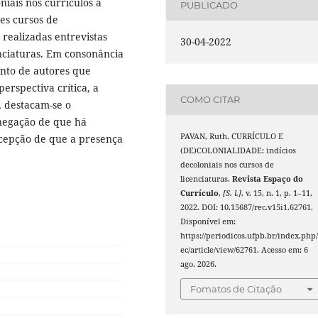
niais nos currículos a
PUBLICADO
es cursos de
 realizadas entrevistas
30-04-2022
nciaturas. Em consonância
unto de autores que
erspectiva crítica, a
COMO CITAR
s, destacam-se o
 negação de que há
PAVAN, Ruth. CURRÍCULO E
rcepção de que a presença
(DE)COLONIALIDADE: indícios
decoloniais nos cursos de
licenciaturas.
Revista Espaço do
Currículo
,
[S. l.]
, v. 15, n. 1, p. 1–11,
2022. DOI: 10.15687/rec.v15i1.62761.
Disponível em:
https://periodicos.ufpb.br/index.php/
ec/article/view/62761. Acesso em: 6
ago. 2026.
Fomatos de Citação