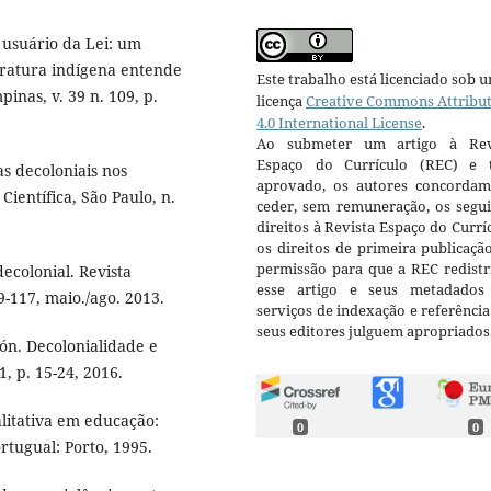
usuário da Lei: um
eratura indígena entende
Este trabalho está licenciado sob 
inas, v. 39 n. 109, p.
licença
Creative Commons Attribu
4.0 International License
.
Ao submeter um artigo à Rev
Espaço do Currículo (REC) e t
s decoloniais nos
aprovado, os autores concorda
Científica, São Paulo, n.
ceder, sem remuneração, os segui
direitos à Revista Espaço do Currí
os direitos de primeira publicaçã
permissão para que a REC redistr
ecolonial. Revista
esse artigo e seus metadados
89-117, maio./ago. 2013.
serviços de indexação e referênci
seus editores julguem apropriados
. Decolonialidade e
1, p. 15-24, 2016.
litativa em educação:
0
0
rtugual: Porto, 1995.