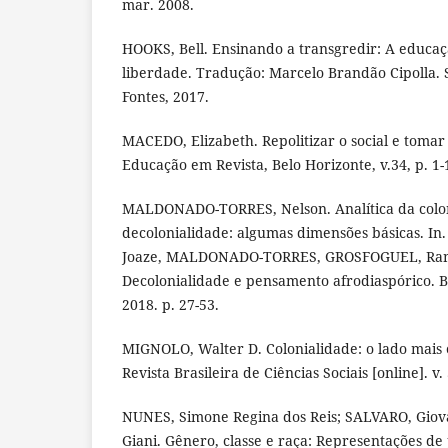
mar. 2008.
HOOKS, Bell. Ensinando a transgredir: A educa
liberdade. Tradução: Marcelo Brandão Cipolla.
Fontes, 2017.
MACEDO, Elizabeth. Repolitizar o social e tomar 
Educação em Revista, Belo Horizonte, v.34, p. 1-
MALDONADO-TORRES, Nelson. Analítica da colon
decolonialidade: algumas dimensões básicas. 
Joaze, MALDONADO-TORRES, GROSFOGUEL, Ramó
Decolonialidade e pensamento afrodiaspórico. B
2018. p. 27-53.
MIGNOLO, Walter D. Colonialidade: o lado mais
Revista Brasileira de Ciências Sociais [online]. v. 
NUNES, Simone Regina dos Reis; SALVARO, Giova
Giani. Gênero, classe e raça: Representações d