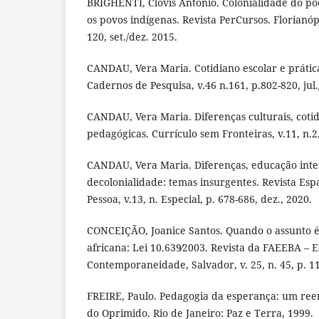
BRIGHENTI, Clovis Antonio. Colonialidade do pod
os povos indígenas. Revista PerCursos. Florianópol
120, set./dez. 2015.
CANDAU, Vera Maria. Cotidiano escolar e prática
Cadernos de Pesquisa, v.46 n.161, p.802-820, jul.
CANDAU, Vera Maria. Diferenças culturais, cotid
pedagógicas. Currículo sem Fronteiras, v.11, n.2,
CANDAU, Vera Maria. Diferenças, educação inte
decolonialidade: temas insurgentes. Revista Esp
Pessoa, v.13, n. Especial, p. 678-686, dez., 2020.
CONCEIÇÃO, Joanice Santos. Quando o assunto é 
africana: Lei 10.639∕2003. Revista da FAEEBA – 
Contemporaneidade, Salvador, v. 25, n. 45, p. 11
FREIRE, Paulo. Pedagogia da esperança: um re
do Oprimido. Rio de Janeiro: Paz e Terra, 1999.