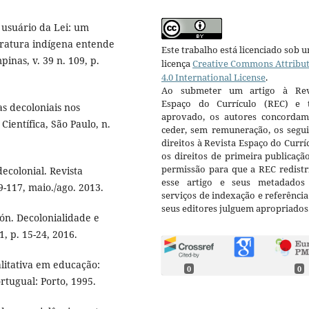
usuário da Lei: um
eratura indígena entende
Este trabalho está licenciado sob 
inas, v. 39 n. 109, p.
licença
Creative Commons Attribu
4.0 International License
.
Ao submeter um artigo à Rev
Espaço do Currículo (REC) e t
s decoloniais nos
aprovado, os autores concorda
Científica, São Paulo, n.
ceder, sem remuneração, os segui
direitos à Revista Espaço do Currí
os direitos de primeira publicaçã
permissão para que a REC redistr
ecolonial. Revista
esse artigo e seus metadados
89-117, maio./ago. 2013.
serviços de indexação e referênci
seus editores julguem apropriados
. Decolonialidade e
1, p. 15-24, 2016.
litativa em educação:
0
0
rtugual: Porto, 1995.