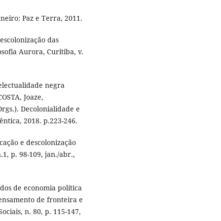
neiro: Paz e Terra, 2011.
escolonização das
sofia Aurora, Curitiba, v.
electualidade negra
COSTA, Joaze,
.). Decolonialidade e
ntica, 2018. p.223-246.
ucação e descolonização
1, p. 98-109, jan./abr.,
os de economia política
pensamento de fronteira e
ociais, n. 80, p. 115-147,