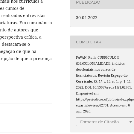
niais nos currículos a
PUBLICADO
es cursos de
 realizadas entrevistas
30-04-2022
nciaturas. Em consonância
unto de autores que
erspectiva crítica, a
COMO CITAR
s, destacam-se o
 negação de que há
PAVAN, Ruth. CURRÍCULO E
rcepção de que a presença
(DE)COLONIALIDADE: indícios
decoloniais nos cursos de
licenciaturas.
Revista Espaço do
Currículo
,
[S. l.]
, v. 15, n. 1, p. 1–11,
2022. DOI: 10.15687/rec.v15i1.62761.
Disponível em:
https://periodicos.ufpb.br/index.php/
ec/article/view/62761. Acesso em: 6
ago. 2026.
Fomatos de Citação