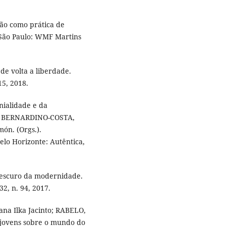
ção como prática de
 São Paulo: WMF Martins
de volta a liberdade.
15, 2018.
ialidade e da
In. BERNARDINO-COSTA,
n. (Orgs.).
elo Horizonte: Autêntica,
 escuro da modernidade.
32, n. 94, 2017.
na Ilka Jacinto; RABELO,
e jovens sobre o mundo do