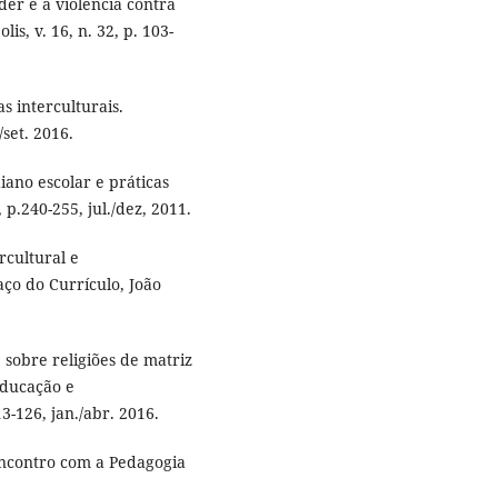
er e a violência contra
is, v. 16, n. 32, p. 103-
s interculturais.
/set. 2016.
iano escolar e práticas
 p.240-255, jul./dez, 2011.
rcultural e
aço do Currículo, João
sobre religiões de matriz
Educação e
3-126, jan./abr. 2016.
encontro com a Pedagogia