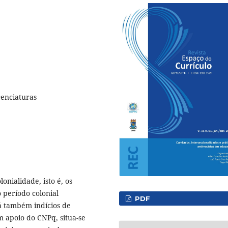
cenciaturas
onialidade, isto é, os
 período colonial
PDF
á também indícios de
m apoio do CNPq, situa-se