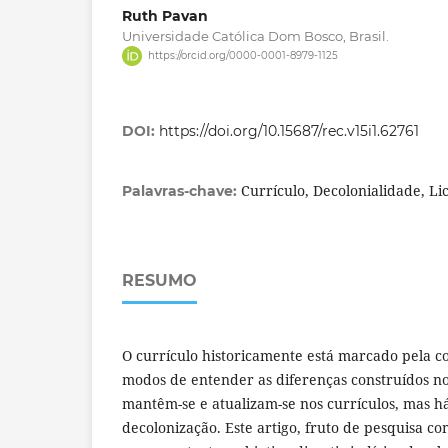
Ruth Pavan
Universidade Católica Dom Bosco, Brasil.
https://orcid.org/0000-0001-8979-1125
DOI:
https://doi.org/10.15687/rec.v15i1.62761
Currículo, Decolonialidade, Li
Palavras-chave:
RESUMO
O currículo historicamente está marcado pela col
modos de entender as diferenças construídos no
mantêm-se e atualizam-se nos currículos, mas h
decolonização. Este artigo, fruto de pesquisa co