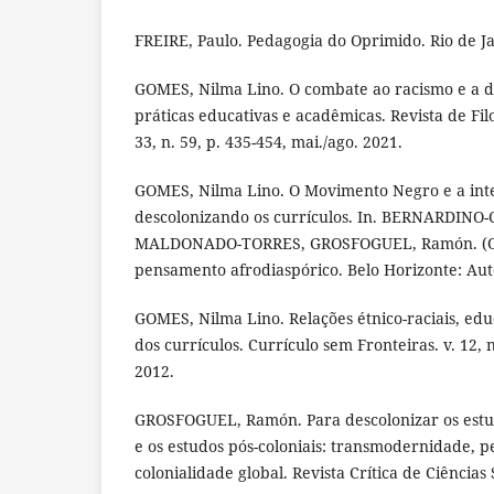
FREIRE, Paulo. Pedagogia do Oprimido. Rio de Ja
GOMES, Nilma Lino. O combate ao racismo e a d
práticas educativas e acadêmicas. Revista de Filo
33, n. 59, p. 435-454, mai./ago. 2021.
GOMES, Nilma Lino. O Movimento Negro e a int
descolonizando os currículos. In. BERNARDINO-
MALDONADO-TORRES, GROSFOGUEL, Ramón. (Orgs
pensamento afrodiaspórico. Belo Horizonte: Autê
GOMES, Nilma Lino. Relações étnico-raciais, ed
dos currículos. Currículo sem Fronteiras. v. 12, n.
2012.
GROSFOGUEL, Ramón. Para descolonizar os estud
e os estudos pós-coloniais: transmodernidade, 
colonialidade global. Revista Crítica de Ciências S