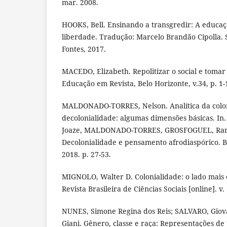
mar. 2008.
HOOKS, Bell. Ensinando a transgredir: A educa
liberdade. Tradução: Marcelo Brandão Cipolla.
Fontes, 2017.
MACEDO, Elizabeth. Repolitizar o social e tomar 
Educação em Revista, Belo Horizonte, v.34, p. 1-
MALDONADO-TORRES, Nelson. Analítica da colon
decolonialidade: algumas dimensões básicas. 
Joaze, MALDONADO-TORRES, GROSFOGUEL, Ramó
Decolonialidade e pensamento afrodiaspórico. B
2018. p. 27-53.
MIGNOLO, Walter D. Colonialidade: o lado mais
Revista Brasileira de Ciências Sociais [online]. v. 
NUNES, Simone Regina dos Reis; SALVARO, Giova
Giani. Gênero, classe e raça: Representações d