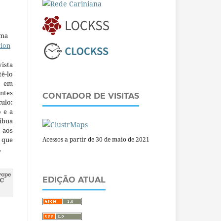
uma
tion
ista
ê-lo
m em
ntes
CONTADOR DE VISITAS
culo:
o e a
ibua
 aos
a que
Acessos a partir de 30 de maio de 2021
.
EDIÇÃO ATUAL