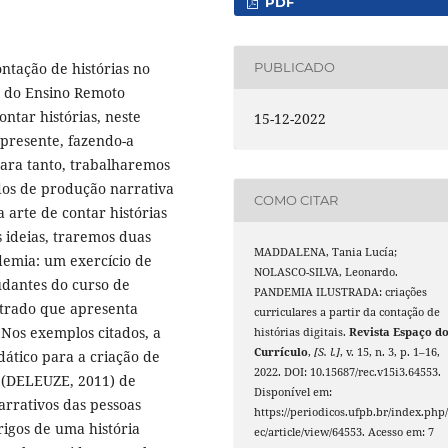
PDF
ontação de histórias no
PUBLICADO
o do Ensino Remoto
ntar histórias, neste
15-12-2022
presente, fazendo-a
Para tanto, trabalharemos
dos de produção narrativa
COMO CITAR
 arte de contar histórias
s ideias, traremos duas
MADDALENA, Tania Lucía;
emia: um exercício de
NOLASCO-SILVA, Leonardo.
udantes do curso de
PANDEMIA ILUSTRADA: criações
strado que apresenta
curriculares a partir da contação de
Nos exemplos citados, a
histórias digitais.
Revista Espaço d
Currículo
,
[S. l.]
, v. 15, n. 3, p. 1–16,
dático para a criação de
2022. DOI: 10.15687/rec.v15i3.64553.
o (DELEUZE, 2011) de
Disponível em:
arrativos das pessoas
https://periodicos.ufpb.br/index.php/
igos de uma história
ec/article/view/64553. Acesso em: 7