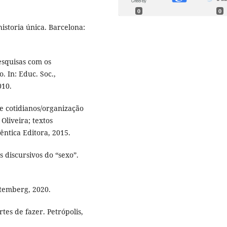
0
0
storia única. Barcelona:
esquisas com os
. In: Educ. Soc.,
010.
e cotidianos/organização
Oliveira; textos
êntica Editora, 2015.
 discursivos do “sexo”.
utemberg, 2020.
tes de fazer. Petrópolis,