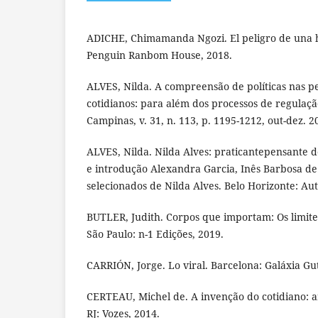
ADICHE, Chimamanda Ngozi. El peligro de una hi
Penguin Ranbom House, 2018.
ALVES, Nilda. A compreensão de políticas nas p
cotidianos: para além dos processos de regulação
Campinas, v. 31, n. 113, p. 1195-1212, out-dez. 2
ALVES, Nilda. Nilda Alves: praticantepensante d
e introdução Alexandra Garcia, Inês Barbosa de 
selecionados de Nilda Alves. Belo Horizonte: Aut
BUTLER, Judith. Corpos que importam: Os limites
São Paulo: n-1 Edições, 2019.
CARRIÓN, Jorge. Lo viral. Barcelona: Galáxia G
CERTEAU, Michel de. A invenção do cotidiano: ar
RJ: Vozes, 2014.