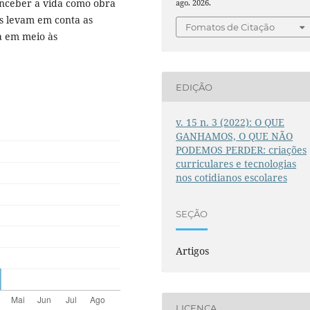
onceber a vida como obra
ago. 2026.
s levam em conta as
Fomatos de Citação
a em meio às
EDIÇÃO
v. 15 n. 3 (2022): O QUE
GANHAMOS, O QUE NÃO
PODEMOS PERDER: criações
curriculares e tecnologias
nos cotidianos escolares
SEÇÃO
Artigos
LICENÇA