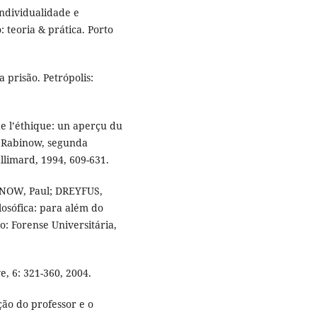
individualidade e
 teoria & prática. Porto
 prisão. Petrópolis:
e l’éthique: un aperçu du
P. Rabinow, segunda
Gallimard, 1994, 609-631.
BINOW, Paul; DREYFUS,
losófica: para além do
o: Forense Universitária,
, 6: 321-360, 2004.
ção do professor e o