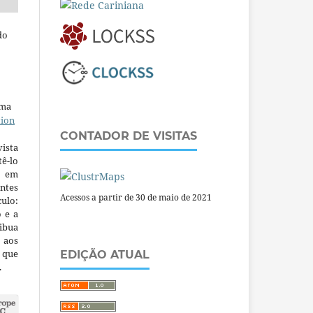
do
uma
tion
CONTADOR DE VISITAS
ista
ê-lo
m em
ntes
Acessos a partir de 30 de maio de 2021
culo:
o e a
ibua
 aos
a que
EDIÇÃO ATUAL
.